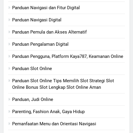
Panduan Navigasi dan Fitur Digital
Panduan Navigasi Digital
Panduan Pemula dan Akses Alternatif
Panduan Pengalaman Digital
Panduan Pengguna, Platform Kaya787, Keamanan Online
Panduan Slot Online
Panduan Slot Online Tips Memilih Slot Strategi Slot
Online Bonus Slot Lengkap Slot Online Aman
Panduan, Judi Online
Parenting, Fashion Anak, Gaya Hidup
Pemanfaatan Menu dan Orientasi Navigasi