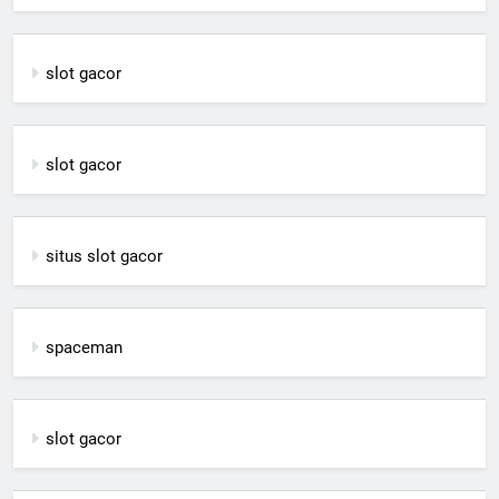
slot gacor
slot gacor
situs slot gacor
spaceman
slot gacor