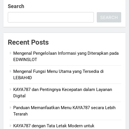
Search
SEARCH
Recent Posts
Mengenal Pengelolaan Informasi yang Diterapkan pada
EDWINSLOT
Mengenal Fungsi Menu Utama yang Tersedia di
LEBAH4D
KAYA787 dan Pentingnya Kecepatan dalam Layanan
Digital
Panduan Memanfaatkan Menu KAYA787 secara Lebih
Terarah
KAYA787 dengan Tata Letak Modern untuk