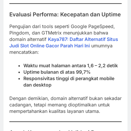
Evaluasi Performa: Kecepatan dan Uptime
Pengujian dari tools seperti Google PageSpeed,
Pingdom, dan GTMetrix menunjukkan bahwa
domain alternatif
Kaya787: Daftar Alternatif Situs
Judi Slot Online Gacor Parah Hari Ini
umumnya
mencatatkan:
Waktu muat halaman antara 1,6 – 2,2 detik
Uptime bulanan di atas 99,7%
Responsivitas tinggi di perangkat mobile
dan desktop
Dengan demikian, domain alternatif bukan sekadar
cadangan, tetapi memang dioptimalkan untuk
mempertahankan kualitas layanan utama.