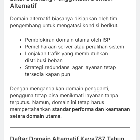
Alternatif
Domain alternatif biasanya disiapkan oleh tim
pengembang untuk mengatasi kondisi berikut:
Pemblokiran domain utama oleh ISP
Pemeliharaan server atau peralihan sistem
Lonjakan trafik yang membutuhkan
distribusi beban
Strategi redundansi agar layanan tetap
tersedia kapan pun
Dengan mengandalkan domain pengganti,
pengguna tetap bisa menikmati layanan tanpa
terputus. Namun, domain ini tetap harus
mempertahankan
standar performa dan keamanan
setara domain utama
.
Daftar Domain Alternatif Kaya787 Tahun