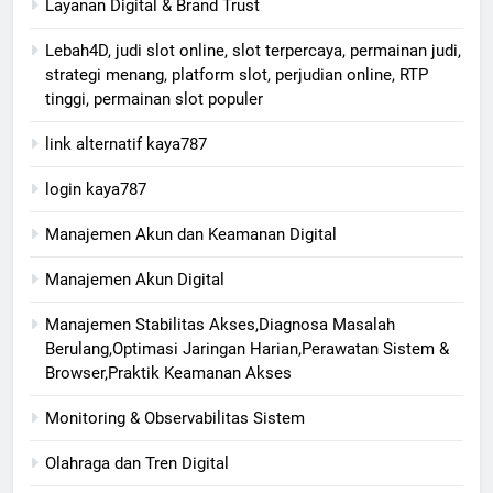
Layanan Digital & Brand Trust
Lebah4D, judi slot online, slot terpercaya, permainan judi,
strategi menang, platform slot, perjudian online, RTP
tinggi, permainan slot populer
link alternatif kaya787
login kaya787
Manajemen Akun dan Keamanan Digital
Manajemen Akun Digital
Manajemen Stabilitas Akses,Diagnosa Masalah
Berulang,Optimasi Jaringan Harian,Perawatan Sistem &
Browser,Praktik Keamanan Akses
Monitoring & Observabilitas Sistem
Olahraga dan Tren Digital