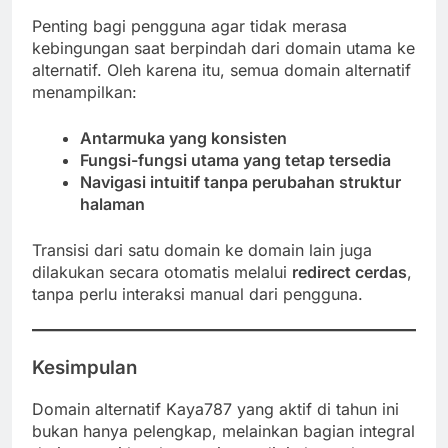
Penting bagi pengguna agar tidak merasa
kebingungan saat berpindah dari domain utama ke
alternatif. Oleh karena itu, semua domain alternatif
menampilkan:
Antarmuka yang konsisten
Fungsi-fungsi utama yang tetap tersedia
Navigasi intuitif tanpa perubahan struktur
halaman
Transisi dari satu domain ke domain lain juga
dilakukan secara otomatis melalui
redirect cerdas
,
tanpa perlu interaksi manual dari pengguna.
Kesimpulan
Domain alternatif Kaya787 yang aktif di tahun ini
bukan hanya pelengkap, melainkan bagian integral