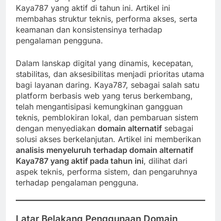
Kaya787 yang aktif di tahun ini. Artikel ini
membahas struktur teknis, performa akses, serta
keamanan dan konsistensinya terhadap
pengalaman pengguna.
Dalam lanskap digital yang dinamis, kecepatan,
stabilitas, dan aksesibilitas menjadi prioritas utama
bagi layanan daring. Kaya787, sebagai salah satu
platform berbasis web yang terus berkembang,
telah mengantisipasi kemungkinan gangguan
teknis, pemblokiran lokal, dan pembaruan sistem
dengan menyediakan
domain alternatif
sebagai
solusi akses berkelanjutan. Artikel ini memberikan
analisis menyeluruh terhadap domain alternatif
Kaya787 yang aktif pada tahun ini
, dilihat dari
aspek teknis, performa sistem, dan pengaruhnya
terhadap pengalaman pengguna.
Latar Belakang Penggunaan Domain