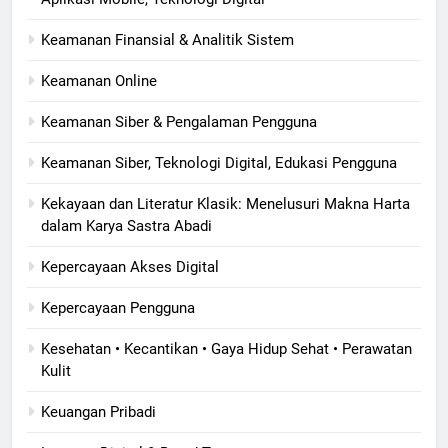
Keamanan Finansial & Analitik Sistem
Keamanan Online
Keamanan Siber & Pengalaman Pengguna
Keamanan Siber, Teknologi Digital, Edukasi Pengguna
Kekayaan dan Literatur Klasik: Menelusuri Makna Harta
dalam Karya Sastra Abadi
Kepercayaan Akses Digital
Kepercayaan Pengguna
Kesehatan • Kecantikan • Gaya Hidup Sehat • Perawatan
Kulit
Keuangan Pribadi