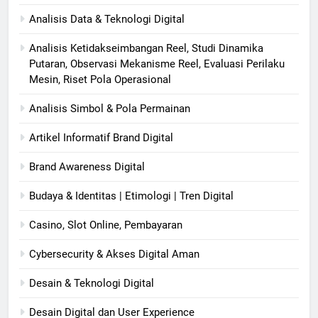
Analisis Data & Teknologi Digital
Analisis Ketidakseimbangan Reel, Studi Dinamika
Putaran, Observasi Mekanisme Reel, Evaluasi Perilaku
Mesin, Riset Pola Operasional
Analisis Simbol & Pola Permainan
Artikel Informatif Brand Digital
Brand Awareness Digital
Budaya & Identitas | Etimologi | Tren Digital
Casino, Slot Online, Pembayaran
Cybersecurity & Akses Digital Aman
Desain & Teknologi Digital
Desain Digital dan User Experience