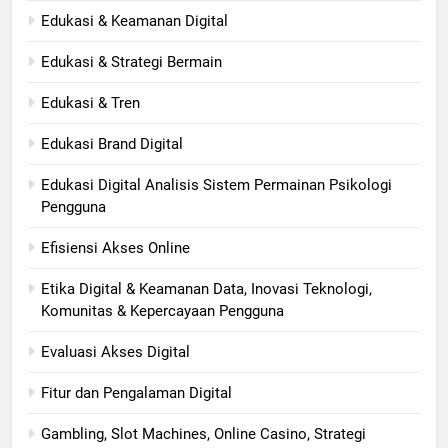
Edukasi & Keamanan Digital
Edukasi & Strategi Bermain
Edukasi & Tren
Edukasi Brand Digital
Edukasi Digital Analisis Sistem Permainan Psikologi
Pengguna
Efisiensi Akses Online
Etika Digital & Keamanan Data, Inovasi Teknologi,
Komunitas & Kepercayaan Pengguna
Evaluasi Akses Digital
Fitur dan Pengalaman Digital
Gambling, Slot Machines, Online Casino, Strategi