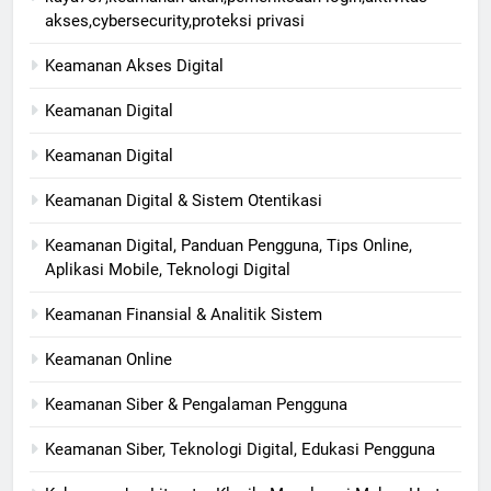
akses,cybersecurity,proteksi privasi
Keamanan Akses Digital
Keamanan Digital​
Keamanan Digital
Keamanan Digital & Sistem Otentikasi
Keamanan Digital, Panduan Pengguna, Tips Online,
Aplikasi Mobile, Teknologi Digital
Keamanan Finansial & Analitik Sistem
Keamanan Online
Keamanan Siber & Pengalaman Pengguna
Keamanan Siber, Teknologi Digital, Edukasi Pengguna