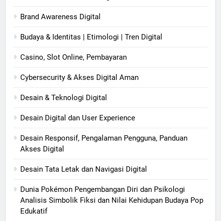
Brand Awareness Digital
Budaya & Identitas | Etimologi | Tren Digital
Casino, Slot Online, Pembayaran
Cybersecurity & Akses Digital Aman
Desain & Teknologi Digital
Desain Digital dan User Experience
Desain Responsif, Pengalaman Pengguna, Panduan
Akses Digital
Desain Tata Letak dan Navigasi Digital
Dunia Pokémon Pengembangan Diri dan Psikologi
Analisis Simbolik Fiksi dan Nilai Kehidupan Budaya Pop
Edukatif