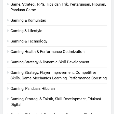
Game, Strategi, RPG, Tips dan Trik, Pertarungan, Hiburan,
Panduan Game
Gaming & Komunitas
Gaming & Lifestyle
Gaming & Technology
Gaming Health & Performance Optimization
Gaming Strategy & Dynamic Skill Development
Gaming Strategy, Player Improvement, Competitive
Skills, Game Mechanics Learning, Performance Boosting
Gaming, Panduan, Hiburan
Gaming, Strategi & Taktik, Skill Development, Edukasi
Digital