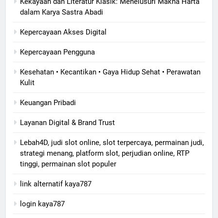
Kekayaan dan Literatur Klasik: Menelusuri Makna Harta
dalam Karya Sastra Abadi
Kepercayaan Akses Digital
Kepercayaan Pengguna
Kesehatan • Kecantikan • Gaya Hidup Sehat • Perawatan
Kulit
Keuangan Pribadi
Layanan Digital & Brand Trust
Lebah4D, judi slot online, slot terpercaya, permainan judi,
strategi menang, platform slot, perjudian online, RTP
tinggi, permainan slot populer
link alternatif kaya787
login kaya787