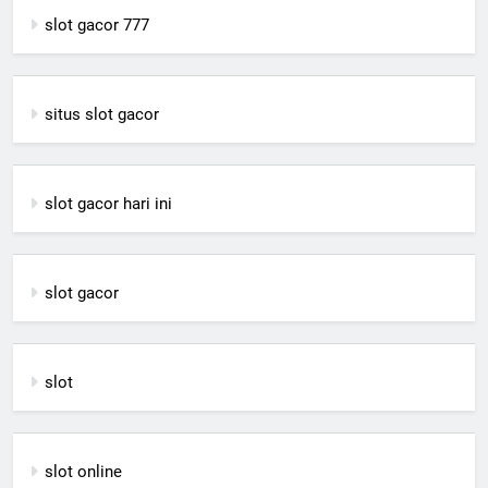
slot gacor 777
situs slot gacor
slot gacor hari ini
slot gacor
slot
slot online