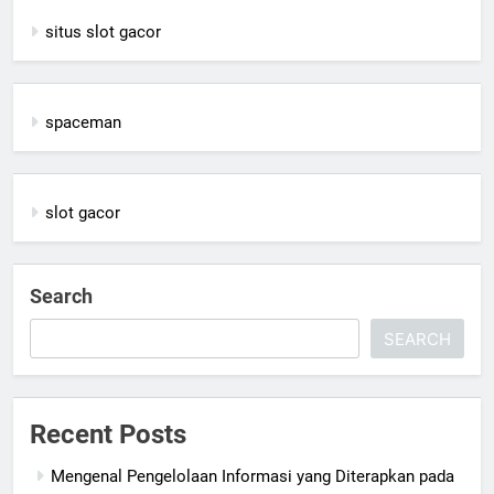
situs slot gacor
spaceman
slot gacor
Search
SEARCH
Recent Posts
Mengenal Pengelolaan Informasi yang Diterapkan pada