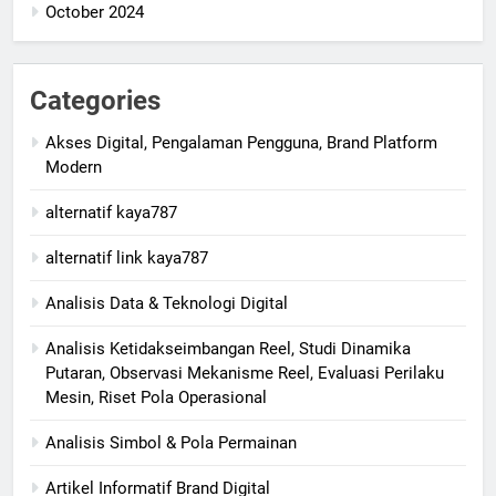
October 2024
Categories
Akses Digital, Pengalaman Pengguna, Brand Platform
Modern
alternatif kaya787
alternatif link kaya787
Analisis Data & Teknologi Digital
Analisis Ketidakseimbangan Reel, Studi Dinamika
Putaran, Observasi Mekanisme Reel, Evaluasi Perilaku
Mesin, Riset Pola Operasional
Analisis Simbol & Pola Permainan
Artikel Informatif Brand Digital