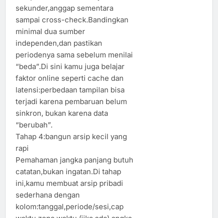
sekunder,anggap sementara
sampai cross-check.Bandingkan
minimal dua sumber
independen,dan pastikan
periodenya sama sebelum menilai
“beda”.Di sini kamu juga belajar
faktor online seperti cache dan
latensi:perbedaan tampilan bisa
terjadi karena pembaruan belum
sinkron, bukan karena data
“berubah”.
Tahap 4:bangun arsip kecil yang
rapi
Pemahaman jangka panjang butuh
catatan,bukan ingatan.Di tahap
ini,kamu membuat arsip pribadi
sederhana dengan
kolom:tanggal,periode/sesi,cap