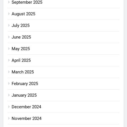
September 2025
August 2025
July 2025
June 2025
May 2025
April 2025
March 2025
February 2025
January 2025
December 2024
November 2024