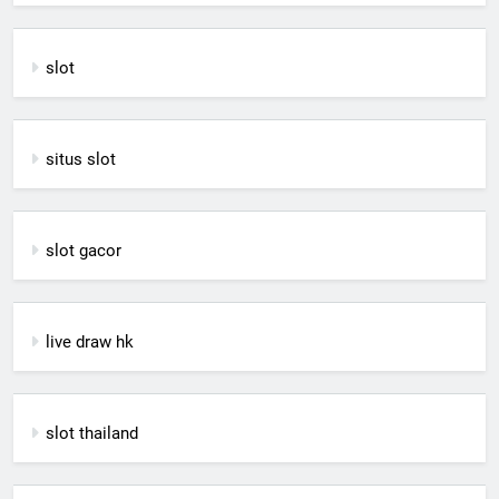
slot
situs slot
slot gacor
live draw hk
slot thailand