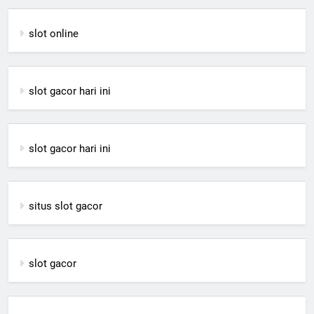
slot online
slot gacor hari ini
slot gacor hari ini
situs slot gacor
slot gacor