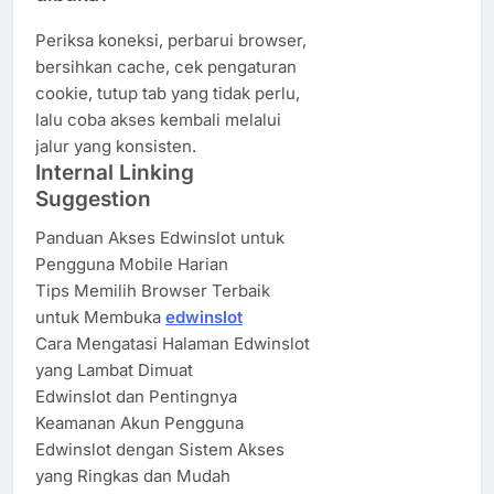
Periksa koneksi, perbarui browser,
bersihkan cache, cek pengaturan
cookie, tutup tab yang tidak perlu,
lalu coba akses kembali melalui
jalur yang konsisten.
Internal Linking
Suggestion
Panduan Akses Edwinslot untuk
Pengguna Mobile Harian
Tips Memilih Browser Terbaik
untuk Membuka
edwinslot
Cara Mengatasi Halaman Edwinslot
yang Lambat Dimuat
Edwinslot dan Pentingnya
Keamanan Akun Pengguna
Edwinslot dengan Sistem Akses
yang Ringkas dan Mudah