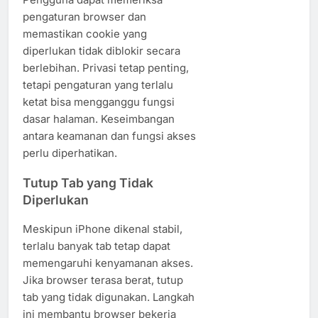
pengaturan browser dan
memastikan cookie yang
diperlukan tidak diblokir secara
berlebihan. Privasi tetap penting,
tetapi pengaturan yang terlalu
ketat bisa mengganggu fungsi
dasar halaman. Keseimbangan
antara keamanan dan fungsi akses
perlu diperhatikan.
Tutup Tab yang Tidak
Diperlukan
Meskipun iPhone dikenal stabil,
terlalu banyak tab tetap dapat
memengaruhi kenyamanan akses.
Jika browser terasa berat, tutup
tab yang tidak digunakan. Langkah
ini membantu browser bekerja