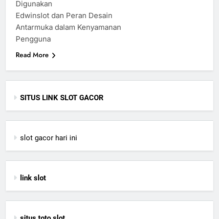
Digunakan
Edwinslot dan Peran Desain
Antarmuka dalam Kenyamanan
Pengguna
Read More
SITUS LINK SLOT GACOR
slot gacor hari ini
link slot
situs toto slot