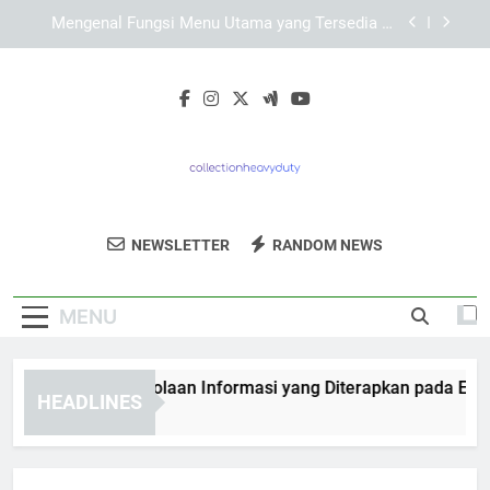
Skip
KAYA787 dan Pentingnya Kecepatan dalam
to
Layanan Digital
content
Panduan Memanfaatkan Menu KAYA787 secara
Lebih Terarah
Mengenal Pengelolaan Informasi yang Diterapkan
pada EDWINSLOT
Mengenal Fungsi Menu Utama yang Tersedia di
LEBAH4D
Collection
KAYA787 dan Pentingnya Kecepatan dalam
Dapatkan Produk Dan Peralatan Heavy
Layanan Digital
NEWSLETTER
RANDOM NEWS
Heavy Duty
Duty Terbaik Untuk Kebutuhan Industri
Panduan Memanfaatkan Menu KAYA787 secara
Lebih Terarah
Di Collection Heavy Duty.
MENU
ngenal Pengelolaan Informasi yang Diterapkan pada EDWIN
HEADLINES
Weeks Ago