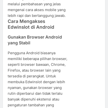
melalui pembahasan yang jelas
mengenai cara akses mobile yang
lebih rapi dan bertanggung jawab.
Cara Mengakses
Edwinslot di Android
Gunakan Browser Android
yang Stabil
Pengguna Android biasanya
memiliki beberapa pilihan browser,
seperti browser bawaan, Chrome,
Firefox, atau browser lain yang
tersedia di perangkat. Untuk
membuka Edwinslot dengan lebih
nyaman, gunakan browser yang
rutin diperbarui dan tidak terlalu
banyak dipenuhi ekstensi atau
pengaturan tambahan yang