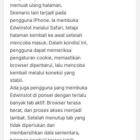
memuat ulang halaman.
Skenario lain terjadi pada
pengguna iPhone. Ia membuka
Edwinslot melalui Safari, tetapi
halaman kembali ke awal setelah
mencoba masuk. Dalam kondisi ini,
pengguna dapat memeriksa
pengaturan cookie, memastikan
browser diperbarui, lalu mencoba
kembali melalui koneksi yang
stabil.
Ada juga pengguna yang membuka
Edwinslot di ponsel dengan terlalu
banyak tab aktif. Browser terasa
berat, dan proses akses menjadi
lambat. Setelah menutup tab yang
tidak diperlukan dan
membersihkan data sementara,