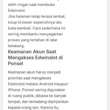
lebih ringan saat membuka
Edwinslot.
Jika halaman tetap terasa lambat,
tutup browser sepenuhnya lalu
buka kembali. Cara sederhana ini
sering membantu menyegarkan
proses yang tertahan di latar
belakang.
Keamanan Akun Saat
Mengakses Edwinslot di
Ponsel
Keamanan akun harus menjadi
prioritas saat mengakses
Edwinslot melalui Android maupun
iPhone. Ponsel sering digunakan
di ruang publik, dibawa ke banyak
tempat, dan terkadang dipinjamkan
kepada orang lain. Karena itu,