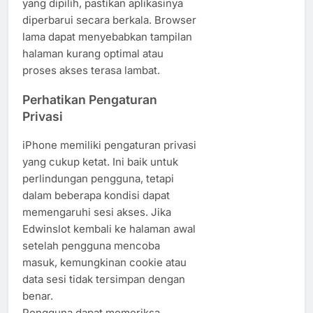
yang dipilih, pastikan aplikasinya
diperbarui secara berkala. Browser
lama dapat menyebabkan tampilan
halaman kurang optimal atau
proses akses terasa lambat.
Perhatikan Pengaturan
Privasi
iPhone memiliki pengaturan privasi
yang cukup ketat. Ini baik untuk
perlindungan pengguna, tetapi
dalam beberapa kondisi dapat
memengaruhi sesi akses. Jika
Edwinslot kembali ke halaman awal
setelah pengguna mencoba
masuk, kemungkinan cookie atau
data sesi tidak tersimpan dengan
benar.
Pengguna dapat memeriksa