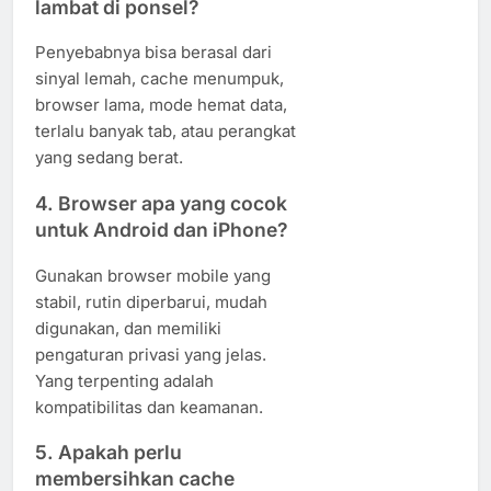
lambat di ponsel?
Penyebabnya bisa berasal dari
sinyal lemah, cache menumpuk,
browser lama, mode hemat data,
terlalu banyak tab, atau perangkat
yang sedang berat.
4. Browser apa yang cocok
untuk Android dan iPhone?
Gunakan browser mobile yang
stabil, rutin diperbarui, mudah
digunakan, dan memiliki
pengaturan privasi yang jelas.
Yang terpenting adalah
kompatibilitas dan keamanan.
5. Apakah perlu
membersihkan cache