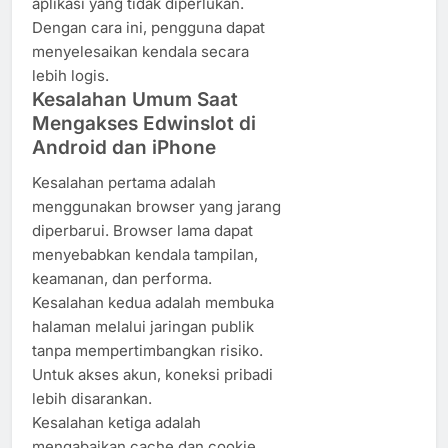
aplikasi yang tidak diperlukan.
Dengan cara ini, pengguna dapat
menyelesaikan kendala secara
lebih logis.
Kesalahan Umum Saat
Mengakses Edwinslot di
Android dan iPhone
Kesalahan pertama adalah
menggunakan browser yang jarang
diperbarui. Browser lama dapat
menyebabkan kendala tampilan,
keamanan, dan performa.
Kesalahan kedua adalah membuka
halaman melalui jaringan publik
tanpa mempertimbangkan risiko.
Untuk akses akun, koneksi pribadi
lebih disarankan.
Kesalahan ketiga adalah
mengabaikan cache dan cookie.