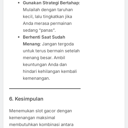
Gunakan Strategi Bertahap
:
Mulailah dengan taruhan
kecil, lalu tingkatkan jika
Anda merasa permainan
sedang “panas”.
Berhenti Saat Sudah
Menang
: Jangan tergoda
untuk terus bermain setelah
menang besar. Ambil
keuntungan Anda dan
hindari kehilangan kembali
kemenangan.
6. Kesimpulan
Menemukan slot gacor dengan
kemenangan maksimal
membutuhkan kombinasi antara