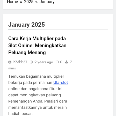
Home
2025
January
January 2025
Cara Kerja Multiplier pada
Slot Online: Meningkatkan
Peluang Menang
973bb57
2 years ago
0
7
mins
Temukan bagaimana multiplier
bekerja pada permainan
Ularslot
online dan bagaimana fitur ini
dapat meningkatkan peluang
kemenangan Anda. Pelajari cara
memanfaatkannya untuk meraih
hadiah besar.