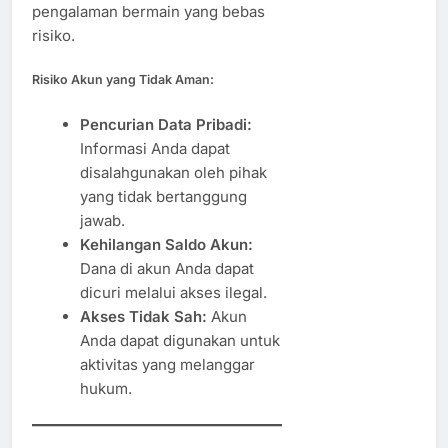
pengalaman bermain yang bebas
risiko.
Risiko Akun yang Tidak Aman:
Pencurian Data Pribadi:
Informasi Anda dapat
disalahgunakan oleh pihak
yang tidak bertanggung
jawab.
Kehilangan Saldo Akun:
Dana di akun Anda dapat
dicuri melalui akses ilegal.
Akses Tidak Sah:
Akun
Anda dapat digunakan untuk
aktivitas yang melanggar
hukum.