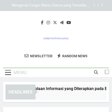
Skip
KAYA787 dan Pentingnya Kecepatan dalam
to
Layanan Digital
content
Panduan Memanfaatkan Menu KAYA787 secara
Lebih Terarah
Mengenal Pengelolaan Informasi yang Diterapkan
pada EDWINSLOT
Mengenal Fungsi Menu Utama yang Tersedia di
LEBAH4D
Collection
KAYA787 dan Pentingnya Kecepatan dalam
Dapatkan Produk Dan Peralatan Heavy
Layanan Digital
NEWSLETTER
RANDOM NEWS
Heavy Duty
Duty Terbaik Untuk Kebutuhan Industri
Panduan Memanfaatkan Menu KAYA787 secara
Lebih Terarah
Di Collection Heavy Duty.
MENU
engenal Pengelolaan Informasi yang Diterapkan pada EDWIN
HEADLINES
Weeks Ago