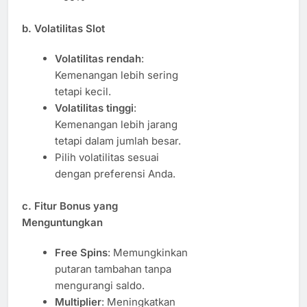
b. Volatilitas Slot
Volatilitas rendah
:
Kemenangan lebih sering
tetapi kecil.
Volatilitas tinggi
:
Kemenangan lebih jarang
tetapi dalam jumlah besar.
Pilih volatilitas sesuai
dengan preferensi Anda.
c. Fitur Bonus yang
Menguntungkan
Free Spins
: Memungkinkan
putaran tambahan tanpa
mengurangi saldo.
Multiplier
: Meningkatkan