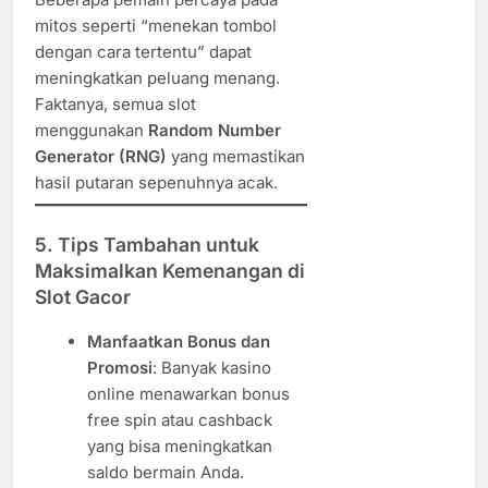
mitos seperti “menekan tombol
dengan cara tertentu” dapat
meningkatkan peluang menang.
Faktanya, semua slot
menggunakan
Random Number
Generator (RNG)
yang memastikan
hasil putaran sepenuhnya acak.
5. Tips Tambahan untuk
Maksimalkan Kemenangan di
Slot Gacor
Manfaatkan Bonus dan
Promosi
: Banyak kasino
online menawarkan bonus
free spin atau cashback
yang bisa meningkatkan
saldo bermain Anda.