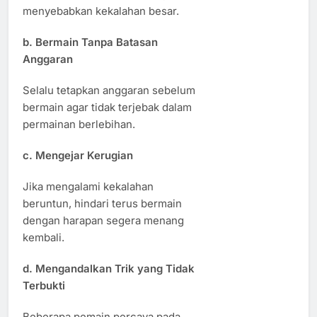
menyebabkan kekalahan besar.
b. Bermain Tanpa Batasan
Anggaran
Selalu tetapkan anggaran sebelum
bermain agar tidak terjebak dalam
permainan berlebihan.
c. Mengejar Kerugian
Jika mengalami kekalahan
beruntun, hindari terus bermain
dengan harapan segera menang
kembali.
d. Mengandalkan Trik yang Tidak
Terbukti
Beberapa pemain percaya pada