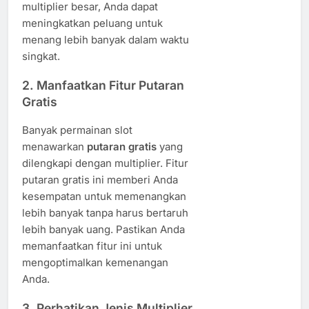
multiplier besar, Anda dapat
meningkatkan peluang untuk
menang lebih banyak dalam waktu
singkat.
2. Manfaatkan Fitur Putaran
Gratis
Banyak permainan slot
menawarkan
putaran gratis
yang
dilengkapi dengan multiplier. Fitur
putaran gratis ini memberi Anda
kesempatan untuk memenangkan
lebih banyak tanpa harus bertaruh
lebih banyak uang. Pastikan Anda
memanfaatkan fitur ini untuk
mengoptimalkan kemenangan
Anda.
3. Perhatikan Jenis Multiplier