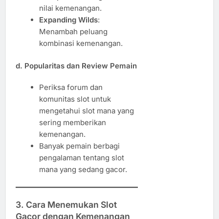
nilai kemenangan.
Expanding Wilds
:
Menambah peluang
kombinasi kemenangan.
d. Popularitas dan Review Pemain
Periksa forum dan
komunitas slot untuk
mengetahui slot mana yang
sering memberikan
kemenangan.
Banyak pemain berbagi
pengalaman tentang slot
mana yang sedang gacor.
3. Cara Menemukan Slot
Gacor dengan Kemenangan