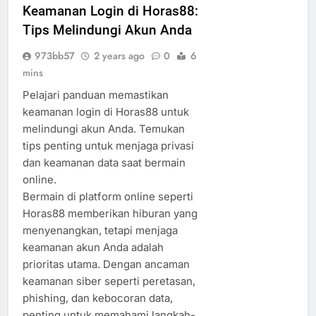
Keamanan Login di Horas88:
Tips Melindungi Akun Anda
973bb57
2 years ago
0
6
mins
Pelajari panduan memastikan
keamanan login di Horas88 untuk
melindungi akun Anda. Temukan
tips penting untuk menjaga privasi
dan keamanan data saat bermain
online.
Bermain di platform online seperti
Horas88 memberikan hiburan yang
menyenangkan, tetapi menjaga
keamanan akun Anda adalah
prioritas utama. Dengan ancaman
keamanan siber seperti peretasan,
phishing, dan kebocoran data,
penting untuk memahami langkah-