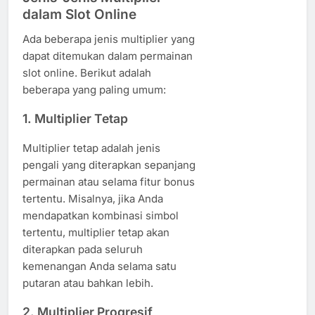
dalam Slot Online
Ada beberapa jenis multiplier yang
dapat ditemukan dalam permainan
slot online. Berikut adalah
beberapa yang paling umum:
1. Multiplier Tetap
Multiplier tetap adalah jenis
pengali yang diterapkan sepanjang
permainan atau selama fitur bonus
tertentu. Misalnya, jika Anda
mendapatkan kombinasi simbol
tertentu, multiplier tetap akan
diterapkan pada seluruh
kemenangan Anda selama satu
putaran atau bahkan lebih.
2. Multiplier Progresif