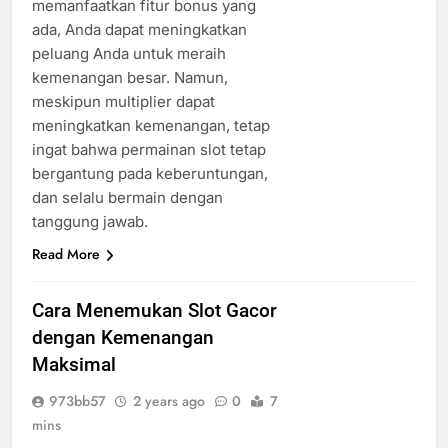
memanfaatkan fitur bonus yang
ada, Anda dapat meningkatkan
peluang Anda untuk meraih
kemenangan besar. Namun,
meskipun multiplier dapat
meningkatkan kemenangan, tetap
ingat bahwa permainan slot tetap
bergantung pada keberuntungan,
dan selalu bermain dengan
tanggung jawab.
Read More
Cara Menemukan Slot Gacor
dengan Kemenangan
Maksimal
973bb57
2 years ago
0
7
mins