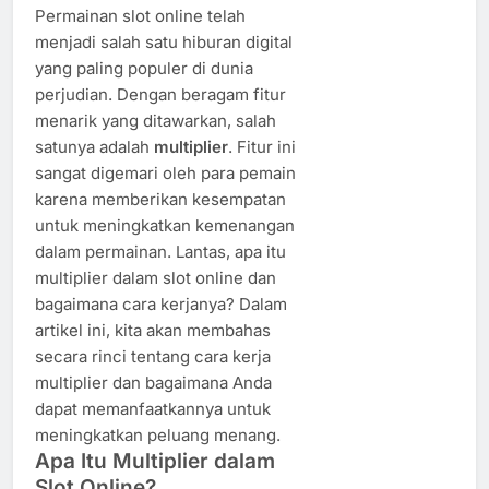
Permainan slot online telah
menjadi salah satu hiburan digital
yang paling populer di dunia
perjudian. Dengan beragam fitur
menarik yang ditawarkan, salah
satunya adalah
multiplier
. Fitur ini
sangat digemari oleh para pemain
karena memberikan kesempatan
untuk meningkatkan kemenangan
dalam permainan. Lantas, apa itu
multiplier dalam slot online dan
bagaimana cara kerjanya? Dalam
artikel ini, kita akan membahas
secara rinci tentang cara kerja
multiplier dan bagaimana Anda
dapat memanfaatkannya untuk
meningkatkan peluang menang.
Apa Itu Multiplier dalam
Slot Online?