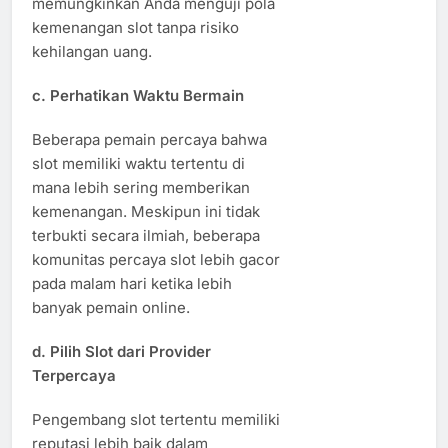
memungkinkan Anda menguji pola
kemenangan slot tanpa risiko
kehilangan uang.
c. Perhatikan Waktu Bermain
Beberapa pemain percaya bahwa
slot memiliki waktu tertentu di
mana lebih sering memberikan
kemenangan. Meskipun ini tidak
terbukti secara ilmiah, beberapa
komunitas percaya slot lebih gacor
pada malam hari ketika lebih
banyak pemain online.
d. Pilih Slot dari Provider
Terpercaya
Pengembang slot tertentu memiliki
reputasi lebih baik dalam