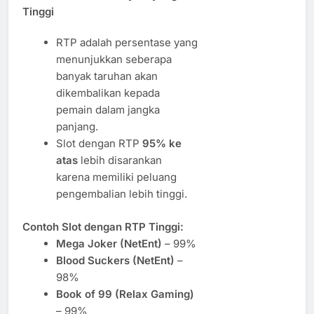
Tinggi
RTP adalah persentase yang
menunjukkan seberapa
banyak taruhan akan
dikembalikan kepada
pemain dalam jangka
panjang.
Slot dengan RTP
95% ke
atas
lebih disarankan
karena memiliki peluang
pengembalian lebih tinggi.
Contoh Slot dengan RTP Tinggi:
Mega Joker (NetEnt)
– 99%
Blood Suckers (NetEnt)
–
98%
Book of 99 (Relax Gaming)
– 99%