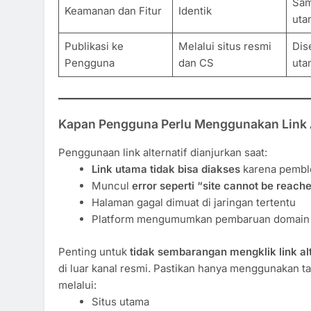
Sam
Keamanan dan Fitur
Identik
uta
Publikasi ke
Melalui situs resmi
Dise
Pengguna
dan CS
utam
Kapan Pengguna Perlu Menggunakan Link A
Penggunaan link alternatif dianjurkan saat:
Link utama tidak bisa diakses
karena pemblo
Muncul
error seperti “site cannot be reach
Halaman gagal dimuat di jaringan tertentu
Platform mengumumkan pembaruan domain 
Penting untuk
tidak sembarangan mengklik link alt
di luar kanal resmi. Pastikan hanya menggunakan t
melalui:
Situs utama