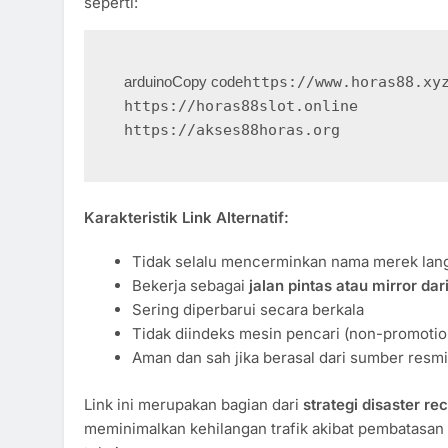
seperti:
arduinoCopy code
https://www.horas88.xyz
https://horas88slot.online  

Karakteristik Link Alternatif:
Tidak selalu mencerminkan nama merek lan
Bekerja sebagai
jalan pintas atau mirror da
Sering diperbarui secara berkala
Tidak diindeks mesin pencari (non-promotio
Aman dan sah jika berasal dari sumber resm
Link ini merupakan bagian dari
strategi disaster re
meminimalkan kehilangan trafik akibat pembatasan