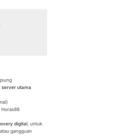
  

gsung
ri server utama
nal)
i Horas88
covery digital
, untuk
 atau gangguan