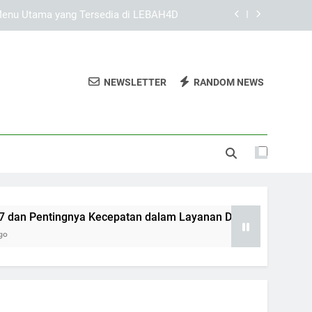
Menu Utama yang Tersedia di LEBAH4D
gnya Kecepatan dalam Layanan Digital
 Menu KAYA787 secara Lebih Terarah
NEWSLETTER
RANDOM NEWS
masi yang Diterapkan pada EDWINSLOT
tri Di Collection Heavy Duty.
Menu Utama yang Tersedia di LEBAH4D
gnya Kecepatan dalam Layanan Digital
 Menu KAYA787 secara Lebih Terarah
gnya Kecepatan dalam Layanan Digital
Panduan Meman
3 Weeks Ago