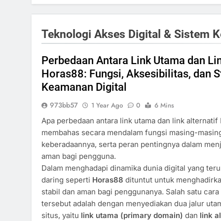
Teknologi Akses Digital & Sistem 
Perbedaan Antara Link Utama dan Lin
Horas88: Fungsi, Aksesibilitas, dan S
Keamanan Digital
973bb57
1 Year Ago
0
6 Mins
Apa perbedaan antara link utama dan link alternatif 
membahas secara mendalam fungsi masing-masing j
keberadaannya, serta peran pentingnya dalam menj
aman bagi pengguna.
Dalam menghadapi dinamika dunia digital yang teru
daring seperti
Horas88
dituntut untuk menghadirkan
stabil dan aman bagi penggunanya. Salah satu cara
tersebut adalah dengan menyediakan dua jalur ut
situs, yaitu
link utama (primary domain)
dan
link a