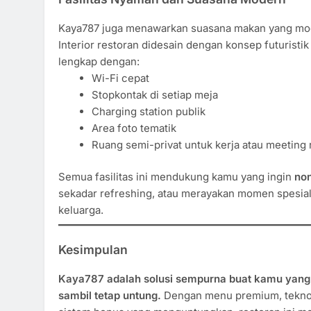
Kaya787 juga menawarkan suasana makan yang mo
Interior restoran didesain dengan konsep futuristi
lengkap dengan:
Wi-Fi cepat
Stopkontak di setiap meja
Charging station publik
Area foto tematik
Ruang semi-privat untuk kerja atau meeting 
Semua fasilitas ini mendukung kamu yang ingin
non
sekadar refreshing, atau merayakan momen spesia
keluarga.
Kesimpulan
Kaya787 adalah solusi sempurna buat kamu yang
sambil tetap untung.
Dengan menu premium, teknolo