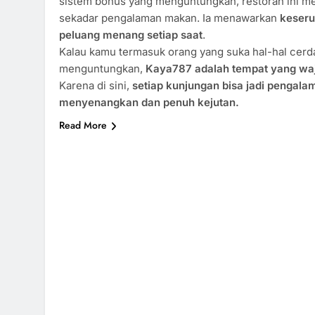
sistem bonus yang menguntungkan, restoran ini me
sekadar pengalaman makan. Ia menawarkan
keseru
peluang menang setiap saat
.
Kalau kamu termasuk orang yang suka hal-hal cerd
menguntungkan,
Kaya787 adalah tempat yang wa
Karena di sini,
setiap kunjungan bisa jadi pengal
menyenangkan dan penuh kejutan.
Read More