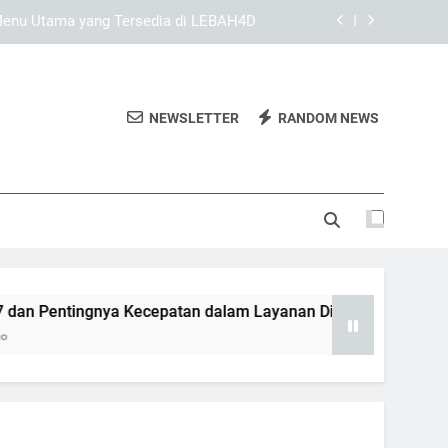
Menu Utama yang Tersedia di LEBAH4D
gnya Kecepatan dalam Layanan Digital
 Menu KAYA787 secara Lebih Terarah
NEWSLETTER
RANDOM NEWS
masi yang Diterapkan pada EDWINSLOT
tri Di Collection Heavy Duty.
Menu Utama yang Tersedia di LEBAH4D
gnya Kecepatan dalam Layanan Digital
 Menu KAYA787 secara Lebih Terarah
nya Kecepatan dalam Layanan Digital
Panduan Memanf
4 Weeks Ago