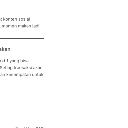
t konten sosial
at momen makan jadi
sakan
aktif
yang bisa
Setiap transaksi akan
kan kesempatan untuk