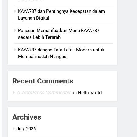
KAYA787 dan Pentingnya Kecepatan dalam
Layanan Digital
Panduan Memanfaatkan Menu KAYA787
secara Lebih Terarah
KAYA787 dengan Tata Letak Modern untuk
Mempermudah Navigasi
Recent Comments
A WordPress Commenter
on
Hello world!
Archives
July 2026