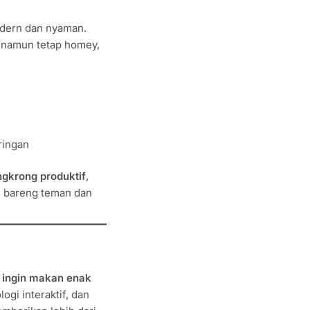
dern dan nyaman.
k namun tetap homey,
ringan
gkrong produktif
,
l bareng teman dan
 ingin makan enak
gi interaktif, dan