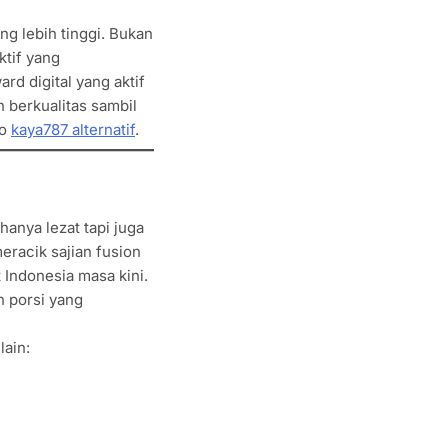
ng lebih tinggi. Bukan
ktif yang
d digital yang aktif
n berkualitas sambil
mo
kaya787 alternatif
.
hanya lezat tapi juga
eracik sajian fusion
t Indonesia masa kini.
 porsi yang
lain: