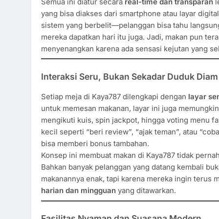
Semua ini diatur secara
real-time dan transparan
l
yang bisa diakses dari smartphone atau layar digital
sistem yang berbelit—pelanggan bisa tahu langsun
mereka dapatkan hari itu juga. Jadi, makan pun tera
menyenangkan karena ada sensasi kejutan yang sel
Interaksi Seru, Bukan Sekadar Duduk Diam
Setiap meja di Kaya787 dilengkapi dengan
layar sen
untuk memesan makanan, layar ini juga memungki
mengikuti kuis, spin jackpot, hingga voting menu fa
kecil seperti “beri review”, “ajak teman”, atau “co
bisa memberi bonus tambahan.
Konsep ini membuat makan di Kaya787 tidak pern
Bahkan banyak pelanggan yang datang kembali buk
makanannya enak, tapi karena mereka ingin terus 
harian dan mingguan
yang ditawarkan.
Fasilitas Nyaman dan Suasana Modern