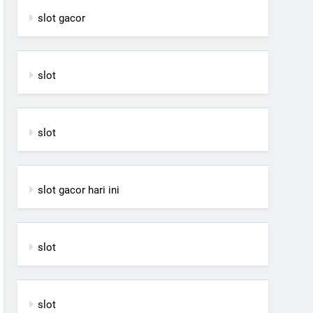
slot gacor
slot
slot
slot gacor hari ini
slot
slot