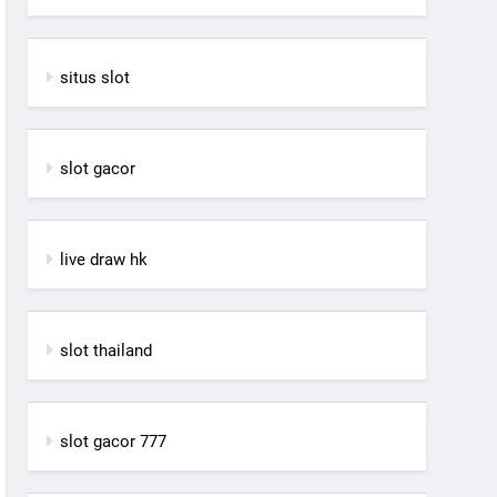
situs slot
slot gacor
live draw hk
slot thailand
slot gacor 777