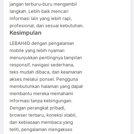
jangan terburu-buru mengambil
langkah. Lebih baik mencari
informasi lain yang lebih rapi,
profesional, dan sesuai kebutuhan.
Kesimpulan
LEBAH4D dengan pengalaman
mobile yang lebih nyaman
menunjukkan pentingnya tampilan
responsif, navigasi sederhana,
teks mudah dibaca, dan keamanan
akses melalui ponsel. Pengguna
membutuhkan halaman yang dapat
membantu mereka memahami
informasi tanpa kebingungan.
Dengan perangkat pribadi,
browser terbaru, koneksi stabil,
dan kebiasaan membaca yang
teliti, pengalaman mengakses