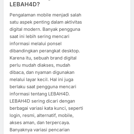
LEBAH4D?
Pengalaman mobile menjadi salah
satu aspek penting dalam aktivitas
digital modern. Banyak pengguna
saat ini lebih sering mencari
informasi melalui ponsel
dibandingkan perangkat desktop.
Karena itu, sebuah brand digital
perlu mudah diakses, mudah
dibaca, dan nyaman digunakan
melalui layar kecil. Hal ini juga
berlaku saat pengguna mencari
informasi tentang LEBAH4D.
LEBAH4D sering dicari dengan
berbagai variasi kata kunci, seperti
login, resmi, alternatif, mobile,
akses aman, dan terpercaya.
Banyaknya variasi pencarian