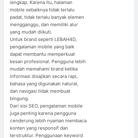
lengkap. Karena itu, halaman
mobile sebaiknya tidak terlalu
padat, tidak terlalu banyak elemen
mengganggu, dan memiliki alur
yang mudah diikuti.
Untuk brand seperti LEBAH4D,
pengalaman mobile yang baik
dapat membantu memperkuat
kesan profesional. Pengguna lebih
mudah memahami brand ketika
informasi disajikan secara rapi,
bahasa yang digunakan natural,
dan navigasi tidak membuat
bingung.
Dari sisi SEO, pengalaman mobile
juga penting karena pengguna
cenderung lebih nyaman membaca
konten yang responsif dan
terstruktur. Penggunaan keyword