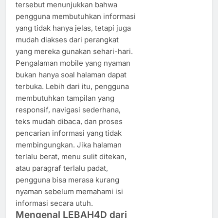
tersebut menunjukkan bahwa
pengguna membutuhkan informasi
yang tidak hanya jelas, tetapi juga
mudah diakses dari perangkat
yang mereka gunakan sehari-hari.
Pengalaman mobile yang nyaman
bukan hanya soal halaman dapat
terbuka. Lebih dari itu, pengguna
membutuhkan tampilan yang
responsif, navigasi sederhana,
teks mudah dibaca, dan proses
pencarian informasi yang tidak
membingungkan. Jika halaman
terlalu berat, menu sulit ditekan,
atau paragraf terlalu padat,
pengguna bisa merasa kurang
nyaman sebelum memahami isi
informasi secara utuh.
Mengenal LEBAH4D dari