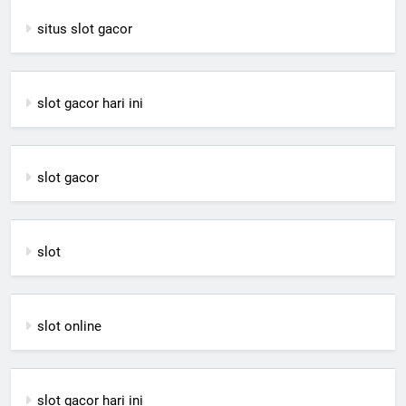
situs slot gacor
slot gacor hari ini
slot gacor
slot
slot online
slot gacor hari ini