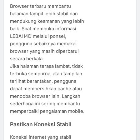
Browser terbaru membantu
halaman tampil lebih stabil dan
mendukung keamanan yang lebih
baik. Saat membuka informasi
LEBAH4D melalui ponsel,
pengguna sebaiknya memakai
browser yang masih diperbarui
secara berkala.
Jika halaman terasa lambat, tidak
terbuka sempurna, atau tampilan
terlihat berantakan, pengguna
dapat membersihkan cache atau
mencoba browser lain. Langkah
sederhana ini sering membantu
memperbaiki pengalaman mobile.
Pastikan Koneksi Stabil
Koneksi internet yang stabil