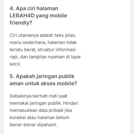
4. Apa ciri halaman
LEBAH4D yang mobile
friendly?
Ciri utamanya adalah teks jelas,
menu sederhana, halaman tidak
terlalu berat, struktur informasi
rapi, dan tampilan nyaman di layar
kecil.
5. Apakah jaringan publik
aman untuk akses mobile?
Sebaiknya berhati-hati saat
memakai jaringan publik. Hindari
memasukkan data pribadi jika
koneksi atau halaman belum
benar-benar dipahami.