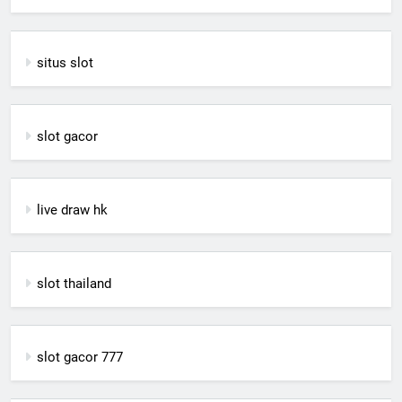
situs slot
slot gacor
live draw hk
slot thailand
slot gacor 777