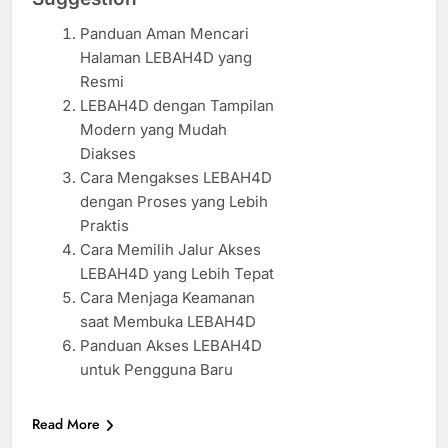
Panduan Aman Mencari
Halaman LEBAH4D yang
Resmi
LEBAH4D dengan Tampilan
Modern yang Mudah
Diakses
Cara Mengakses LEBAH4D
dengan Proses yang Lebih
Praktis
Cara Memilih Jalur Akses
LEBAH4D yang Lebih Tepat
Cara Menjaga Keamanan
saat Membuka LEBAH4D
Panduan Akses LEBAH4D
untuk Pengguna Baru
Read More