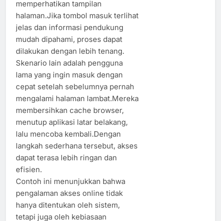
memperhatikan tampilan
halaman.Jika tombol masuk terlihat
jelas dan informasi pendukung
mudah dipahami, proses dapat
dilakukan dengan lebih tenang.
Skenario lain adalah pengguna
lama yang ingin masuk dengan
cepat setelah sebelumnya pernah
mengalami halaman lambat.Mereka
membersihkan cache browser,
menutup aplikasi latar belakang,
lalu mencoba kembali.Dengan
langkah sederhana tersebut, akses
dapat terasa lebih ringan dan
efisien.
Contoh ini menunjukkan bahwa
pengalaman akses online tidak
hanya ditentukan oleh sistem,
tetapi juga oleh kebiasaan