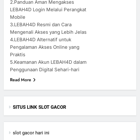
2.Panduan Aman Mengakses
LEBAH4D Login Melalui Perangkat
Mobile
3.LEBAH4D Resmi dan Cara
Mengenali Akses yang Lebih Jelas
4.LEBAH4D Alternatif untuk
Pengalaman Akses Online yang
Praktis
5.Keamanan Akun LEBAH4D dalam
Penggunaan Digital Sehari-hari
Read More
SITUS LINK SLOT GACOR
slot gacor hari ini