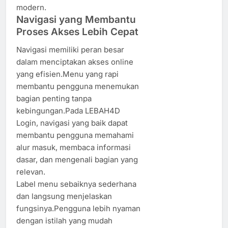
modern.
Navigasi yang Membantu
Proses Akses Lebih Cepat
Navigasi memiliki peran besar
dalam menciptakan akses online
yang efisien.Menu yang rapi
membantu pengguna menemukan
bagian penting tanpa
kebingungan.Pada LEBAH4D
Login, navigasi yang baik dapat
membantu pengguna memahami
alur masuk, membaca informasi
dasar, dan mengenali bagian yang
relevan.
Label menu sebaiknya sederhana
dan langsung menjelaskan
fungsinya.Pengguna lebih nyaman
dengan istilah yang mudah