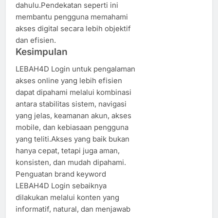
dahulu.Pendekatan seperti ini
membantu pengguna memahami
akses digital secara lebih objektif
dan efisien.
Kesimpulan
LEBAH4D Login untuk pengalaman
akses online yang lebih efisien
dapat dipahami melalui kombinasi
antara stabilitas sistem, navigasi
yang jelas, keamanan akun, akses
mobile, dan kebiasaan pengguna
yang teliti.Akses yang baik bukan
hanya cepat, tetapi juga aman,
konsisten, dan mudah dipahami.
Penguatan brand keyword
LEBAH4D Login sebaiknya
dilakukan melalui konten yang
informatif, natural, dan menjawab