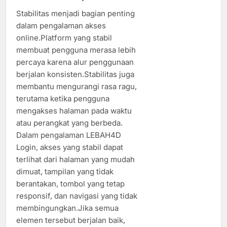
Stabilitas menjadi bagian penting
dalam pengalaman akses
online.Platform yang stabil
membuat pengguna merasa lebih
percaya karena alur penggunaan
berjalan konsisten.Stabilitas juga
membantu mengurangi rasa ragu,
terutama ketika pengguna
mengakses halaman pada waktu
atau perangkat yang berbeda.
Dalam pengalaman LEBAH4D
Login, akses yang stabil dapat
terlihat dari halaman yang mudah
dimuat, tampilan yang tidak
berantakan, tombol yang tetap
responsif, dan navigasi yang tidak
membingungkan.Jika semua
elemen tersebut berjalan baik,