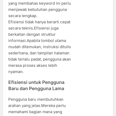
yang membahas keyword ini perlu
menjawab kebutuhan pengguna
secara lengkap.
Efisiensi tidak hanya berarti cepat
secara teknis.Efisiensi juga
berkaitan dengan struktur
informasi.Apabila tombol utama
mudah ditemukan, instruksi ditulis
sederhana, dan tampilan halaman
tidak terlalu padat, pengguna akan
merasa proses akses lebih
nyaman.
Efisiensi untuk Pengguna
Baru dan Pengguna Lama
Pengguna baru membutuhkan
arahan yang jelas.Mereka perlu
memahami bagian mana yang