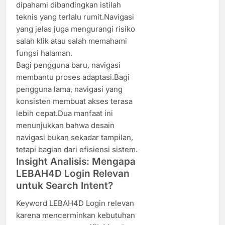
dipahami dibandingkan istilah
teknis yang terlalu rumit.Navigasi
yang jelas juga mengurangi risiko
salah klik atau salah memahami
fungsi halaman.
Bagi pengguna baru, navigasi
membantu proses adaptasi.Bagi
pengguna lama, navigasi yang
konsisten membuat akses terasa
lebih cepat.Dua manfaat ini
menunjukkan bahwa desain
navigasi bukan sekadar tampilan,
tetapi bagian dari efisiensi sistem.
Insight Analisis: Mengapa
LEBAH4D Login Relevan
untuk Search Intent?
Keyword LEBAH4D Login relevan
karena mencerminkan kebutuhan