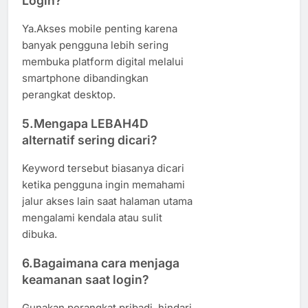
Login?
Ya.Akses mobile penting karena
banyak pengguna lebih sering
membuka platform digital melalui
smartphone dibandingkan
perangkat desktop.
5.Mengapa LEBAH4D
alternatif sering dicari?
Keyword tersebut biasanya dicari
ketika pengguna ingin memahami
jalur akses lain saat halaman utama
mengalami kendala atau sulit
dibuka.
6.Bagaimana cara menjaga
keamanan saat login?
Gunakan perangkat pribadi, hindari