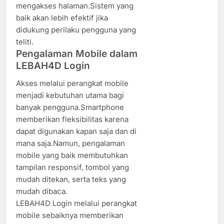
mengakses halaman.Sistem yang
baik akan lebih efektif jika
didukung perilaku pengguna yang
teliti.
Pengalaman Mobile dalam
LEBAH4D Login
Akses melalui perangkat mobile
menjadi kebutuhan utama bagi
banyak pengguna.Smartphone
memberikan fleksibilitas karena
dapat digunakan kapan saja dan di
mana saja.Namun, pengalaman
mobile yang baik membutuhkan
tampilan responsif, tombol yang
mudah ditekan, serta teks yang
mudah dibaca.
LEBAH4D Login melalui perangkat
mobile sebaiknya memberikan