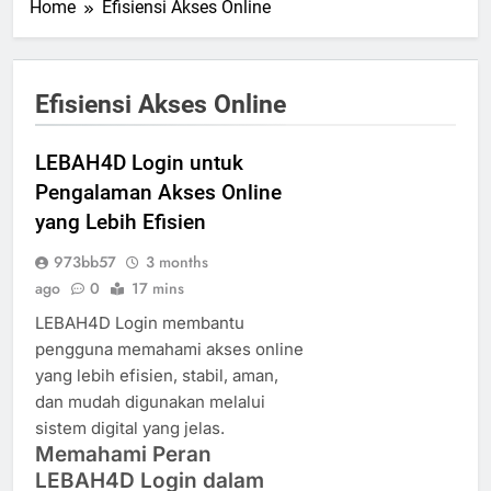
Home
Efisiensi Akses Online
Efisiensi Akses Online
LEBAH4D Login untuk
Pengalaman Akses Online
yang Lebih Efisien
973bb57
3 months
ago
0
17 mins
LEBAH4D Login membantu
pengguna memahami akses online
yang lebih efisien, stabil, aman,
dan mudah digunakan melalui
sistem digital yang jelas.
Memahami Peran
LEBAH4D Login dalam