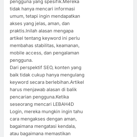
pengguna yang spesifik.Mereka
tidak hanya mencari informasi
umum, tetapi ingin mendapatkan
akses yang jelas, aman, dan
praktis.Inilah alasan mengapa
artikel tentang keyword ini perlu
membahas stabilitas, keamanan,
mobile access, dan pengalaman
pengguna.
Dari perspektif SEO, konten yang
baik tidak cukup hanya mengulang
keyword secara berlebihan.Artikel
harus menjawab alasan di balik
pencarian pengguna.Ketika
seseorang mencari LEBAH4D
Login, mereka mungkin ingin tahu
cara mengakses dengan aman,
bagaimana mengatasi kendala,
atau bagaimana memastikan