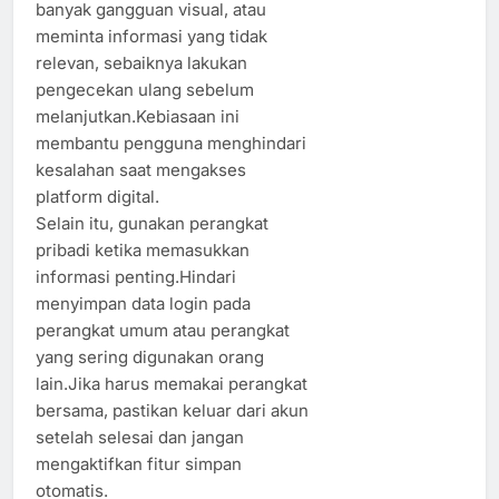
banyak gangguan visual, atau
meminta informasi yang tidak
relevan, sebaiknya lakukan
pengecekan ulang sebelum
melanjutkan.Kebiasaan ini
membantu pengguna menghindari
kesalahan saat mengakses
platform digital.
Selain itu, gunakan perangkat
pribadi ketika memasukkan
informasi penting.Hindari
menyimpan data login pada
perangkat umum atau perangkat
yang sering digunakan orang
lain.Jika harus memakai perangkat
bersama, pastikan keluar dari akun
setelah selesai dan jangan
mengaktifkan fitur simpan
otomatis.