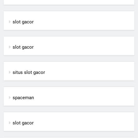
slot gacor
slot gacor
situs slot gacor
spaceman
slot gacor