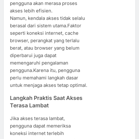
pengguna akan merasa proses
akses lebih efisien.
Namun, kendala akses tidak selalu
berasal dari sistem utama.Faktor
seperti koneksi internet, cache
browser, perangkat yang terlalu
berat, atau browser yang belum
diperbarui juga dapat
memengaruhi pengalaman
pengguna.Karena itu, pengguna
perlu memahami langkah dasar
untuk menjaga akses tetap optimal.
Langkah Praktis Saat Akses
Terasa Lambat
Jika akses terasa lambat,
pengguna dapat memeriksa
koneksi internet terlebih