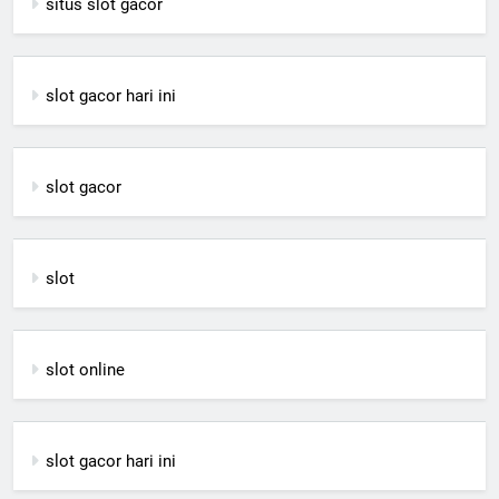
situs slot gacor
slot gacor hari ini
slot gacor
slot
slot online
slot gacor hari ini