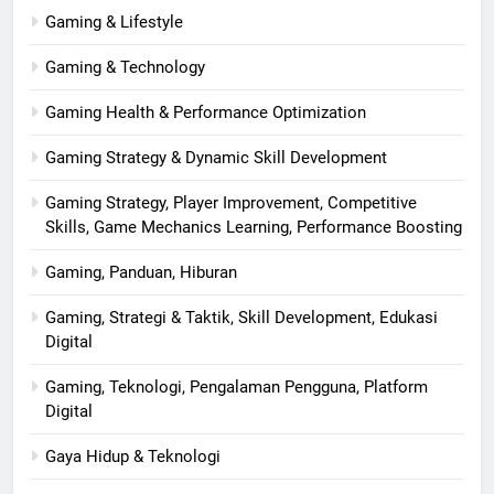
Gaming & Lifestyle
Gaming & Technology
Gaming Health & Performance Optimization
Gaming Strategy & Dynamic Skill Development
Gaming Strategy, Player Improvement, Competitive
Skills, Game Mechanics Learning, Performance Boosting
Gaming, Panduan, Hiburan
Gaming, Strategi & Taktik, Skill Development, Edukasi
Digital
Gaming, Teknologi, Pengalaman Pengguna, Platform
Digital
Gaya Hidup & Teknologi