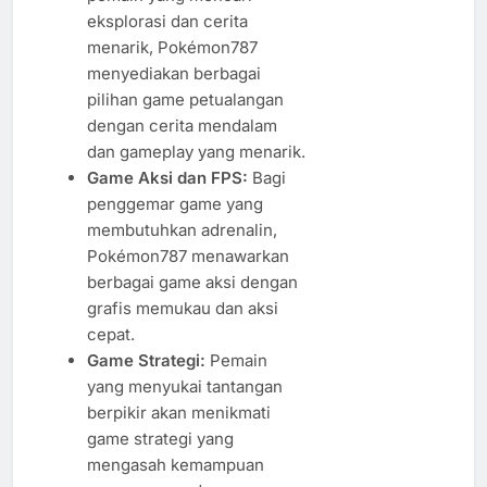
eksplorasi dan cerita
menarik, Pokémon787
menyediakan berbagai
pilihan game petualangan
dengan cerita mendalam
dan gameplay yang menarik.
Game Aksi dan FPS:
Bagi
penggemar game yang
membutuhkan adrenalin,
Pokémon787 menawarkan
berbagai game aksi dengan
grafis memukau dan aksi
cepat.
Game Strategi:
Pemain
yang menyukai tantangan
berpikir akan menikmati
game strategi yang
mengasah kemampuan