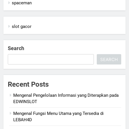
spaceman
slot gacor
Search
SEARCH
Recent Posts
Mengenal Pengelolaan Informasi yang Diterapkan pada
EDWINSLOT
Mengenal Fungsi Menu Utama yang Tersedia di
LEBAH4D