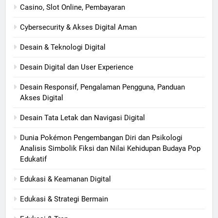
Casino, Slot Online, Pembayaran
Cybersecurity & Akses Digital Aman
Desain & Teknologi Digital
Desain Digital dan User Experience
Desain Responsif, Pengalaman Pengguna, Panduan
Akses Digital
Desain Tata Letak dan Navigasi Digital
Dunia Pokémon Pengembangan Diri dan Psikologi
Analisis Simbolik Fiksi dan Nilai Kehidupan Budaya Pop
Edukatif
Edukasi & Keamanan Digital
Edukasi & Strategi Bermain