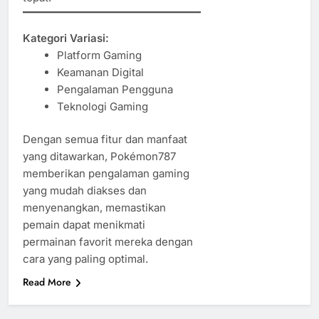
Kategori Variasi:
Platform Gaming
Keamanan Digital
Pengalaman Pengguna
Teknologi Gaming
Dengan semua fitur dan manfaat
yang ditawarkan, Pokémon787
memberikan pengalaman gaming
yang mudah diakses dan
menyenangkan, memastikan
pemain dapat menikmati
permainan favorit mereka dengan
cara yang paling optimal.
Read More