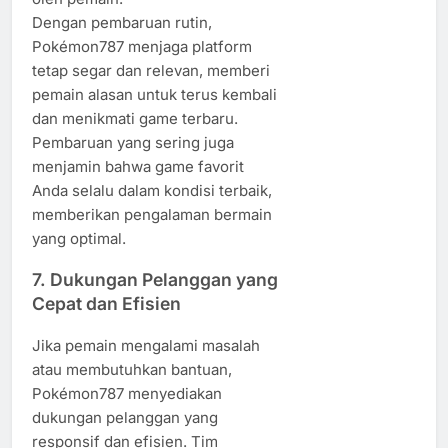
Dengan pembaruan rutin,
Pokémon787 menjaga platform
tetap segar dan relevan, memberi
pemain alasan untuk terus kembali
dan menikmati game terbaru.
Pembaruan yang sering juga
menjamin bahwa game favorit
Anda selalu dalam kondisi terbaik,
memberikan pengalaman bermain
yang optimal.
7. Dukungan Pelanggan yang
Cepat dan Efisien
Jika pemain mengalami masalah
atau membutuhkan bantuan,
Pokémon787 menyediakan
dukungan pelanggan yang
responsif dan efisien. Tim