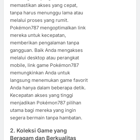
memastikan akses yang cepat,
tanpa harus menunggu lama atau
melalui proses yang rumit.
Pokémon787 mengoptimalkan link
mereka untuk kecepatan,
memberikan pengalaman tanpa
gangguan. Baik Anda mengakses
melalui desktop atau perangkat
mobile, link game Pokémon787
memungkinkan Anda untuk
langsung menemukan game favorit
Anda hanya dalam beberapa detik.
Kecepatan akses yang tinggi
menjadikan Pokémon787 pilihan
utama bagi mereka yang ingin
segera bermain tanpa hambatan.
2. Koleksi Game yang
Beragam dan Berkualitas