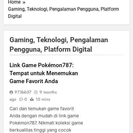
Home
Gaming, Teknologi, Pengalaman Pengguna, Platform
Digital
Gaming, Teknologi, Pengalaman
Pengguna, Platform Digital
Link Game Pokémon787:
Tempat untuk Menemukan
Game Favorit Anda
973bb57
9 months
ago
0
10 mins
Cari dan temukan game favorit
Anda dengan mudah di link game
Pokémon787. Nikmati koleksi game
berkualitas tinggi yang cocok