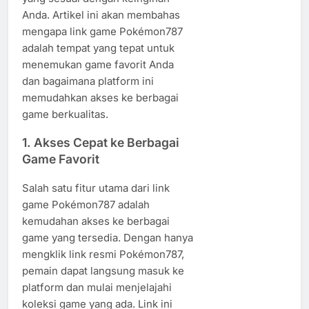
Anda. Artikel ini akan membahas
mengapa link game Pokémon787
adalah tempat yang tepat untuk
menemukan game favorit Anda
dan bagaimana platform ini
memudahkan akses ke berbagai
game berkualitas.
1. Akses Cepat ke Berbagai
Game Favorit
Salah satu fitur utama dari link
game Pokémon787 adalah
kemudahan akses ke berbagai
game yang tersedia. Dengan hanya
mengklik link resmi Pokémon787,
pemain dapat langsung masuk ke
platform dan mulai menjelajahi
koleksi game yang ada. Link ini