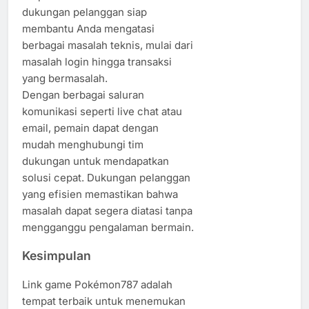
dukungan pelanggan siap
membantu Anda mengatasi
berbagai masalah teknis, mulai dari
masalah login hingga transaksi
yang bermasalah.
Dengan berbagai saluran
komunikasi seperti live chat atau
email, pemain dapat dengan
mudah menghubungi tim
dukungan untuk mendapatkan
solusi cepat. Dukungan pelanggan
yang efisien memastikan bahwa
masalah dapat segera diatasi tanpa
mengganggu pengalaman bermain.
Kesimpulan
Link game Pokémon787 adalah
tempat terbaik untuk menemukan