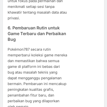
untuk fokus pada permainan dan
menikmati setiap sesi tanpa
khawatir tentang masalah data atau
privasi.
6. Pembaruan Rutin untuk
Game Terbaru dan Perbaikan
Bug
Pokémon787 secara rutin
memperbarui koleksi game mereka
dan memastikan bahwa semua
game di platform ini bebas dari
bug atau masalah teknis yang
dapat mengganggu pengalaman
bermain. Pembaruan ini mencakup
peningkatan kualitas grafis,
penambahan fitur baru, dan
perbaikan bug yang dilaporkan
oleh pemain.