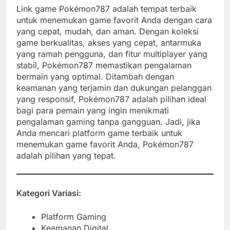
Link game Pokémon787 adalah tempat terbaik
untuk menemukan game favorit Anda dengan cara
yang cepat, mudah, dan aman. Dengan koleksi
game berkualitas, akses yang cepat, antarmuka
yang ramah pengguna, dan fitur multiplayer yang
stabil, Pokémon787 memastikan pengalaman
bermain yang optimal. Ditambah dengan
keamanan yang terjamin dan dukungan pelanggan
yang responsif, Pokémon787 adalah pilihan ideal
bagi para pemain yang ingin menikmati
pengalaman gaming tanpa gangguan. Jadi, jika
Anda mencari platform game terbaik untuk
menemukan game favorit Anda, Pokémon787
adalah pilihan yang tepat.
Kategori Variasi:
Platform Gaming
Keamanan Digital