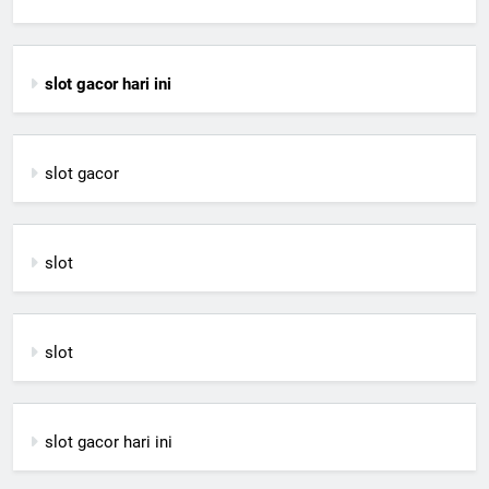
slot gacor hari ini
slot gacor
slot
slot
slot gacor hari ini