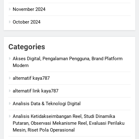
November 2024
October 2024
Categories
Akses Digital, Pengalaman Pengguna, Brand Platform
Modern
alternatif kaya787
alternatif link kaya787
Analisis Data & Teknologi Digital
Analisis Ketidakseimbangan Reel, Studi Dinamika
Putaran, Observasi Mekanisme Reel, Evaluasi Perilaku
Mesin, Riset Pola Operasional