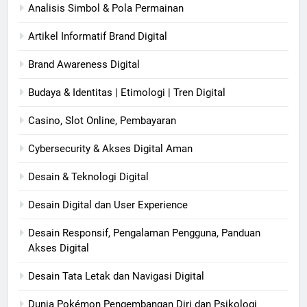
Analisis Simbol & Pola Permainan
Artikel Informatif Brand Digital
Brand Awareness Digital
Budaya & Identitas | Etimologi | Tren Digital
Casino, Slot Online, Pembayaran
Cybersecurity & Akses Digital Aman
Desain & Teknologi Digital
Desain Digital dan User Experience
Desain Responsif, Pengalaman Pengguna, Panduan
Akses Digital
Desain Tata Letak dan Navigasi Digital
Dunia Pokémon Pengembangan Diri dan Psikologi