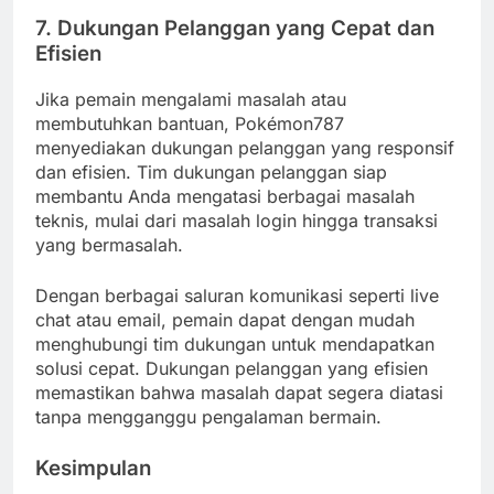
7. Dukungan Pelanggan yang Cepat dan
Efisien
Jika pemain mengalami masalah atau
membutuhkan bantuan, Pokémon787
menyediakan dukungan pelanggan yang responsif
dan efisien. Tim dukungan pelanggan siap
membantu Anda mengatasi berbagai masalah
teknis, mulai dari masalah login hingga transaksi
yang bermasalah.
Dengan berbagai saluran komunikasi seperti live
chat atau email, pemain dapat dengan mudah
menghubungi tim dukungan untuk mendapatkan
solusi cepat. Dukungan pelanggan yang efisien
memastikan bahwa masalah dapat segera diatasi
tanpa mengganggu pengalaman bermain.
Kesimpulan