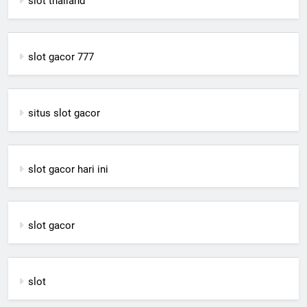
slot thailand
slot gacor 777
situs slot gacor
slot gacor hari ini
slot gacor
slot