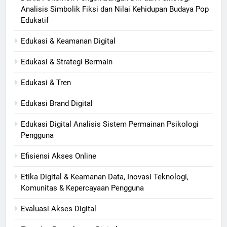
Analisis Simbolik Fiksi dan Nilai Kehidupan Budaya Pop
Edukatif
Edukasi & Keamanan Digital
Edukasi & Strategi Bermain
Edukasi & Tren
Edukasi Brand Digital
Edukasi Digital Analisis Sistem Permainan Psikologi
Pengguna
Efisiensi Akses Online
Etika Digital & Keamanan Data, Inovasi Teknologi,
Komunitas & Kepercayaan Pengguna
Evaluasi Akses Digital