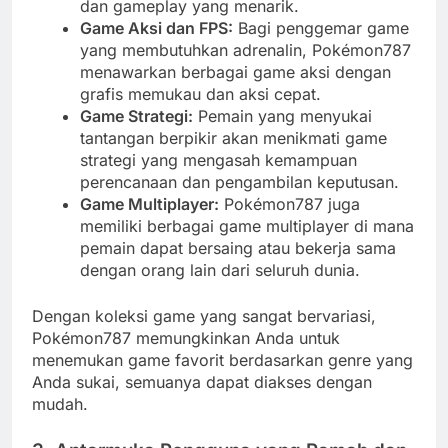
dan gameplay yang menarik.
Game Aksi dan FPS:
Bagi penggemar game
yang membutuhkan adrenalin, Pokémon787
menawarkan berbagai game aksi dengan
grafis memukau dan aksi cepat.
Game Strategi:
Pemain yang menyukai
tantangan berpikir akan menikmati game
strategi yang mengasah kemampuan
perencanaan dan pengambilan keputusan.
Game Multiplayer:
Pokémon787 juga
memiliki berbagai game multiplayer di mana
pemain dapat bersaing atau bekerja sama
dengan orang lain dari seluruh dunia.
Dengan koleksi game yang sangat bervariasi,
Pokémon787 memungkinkan Anda untuk
menemukan game favorit berdasarkan genre yang
Anda sukai, semuanya dapat diakses dengan
mudah.