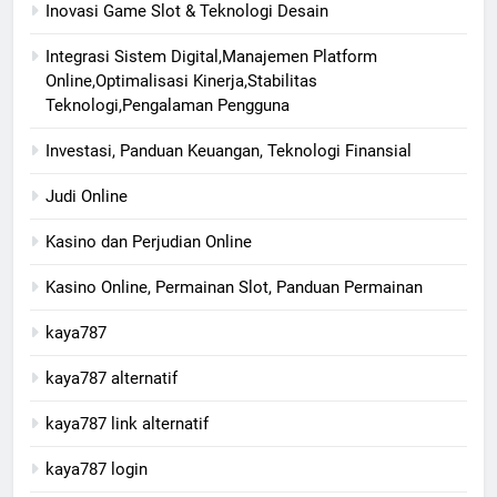
Inovasi Game Slot & Teknologi Desain
Integrasi Sistem Digital,Manajemen Platform
Online,Optimalisasi Kinerja,Stabilitas
Teknologi,Pengalaman Pengguna
Investasi, Panduan Keuangan, Teknologi Finansial
Judi Online
Kasino dan Perjudian Online
Kasino Online, Permainan Slot, Panduan Permainan
kaya787
kaya787 alternatif
kaya787 link alternatif
kaya787 login