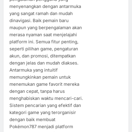
menyenangkan dengan antarmuka
yang sangat ramah dan mudah
dinavigasi. Baik pemain baru
maupun yang berpengalaman akan
merasa nyaman saat menjelajahi
platform ini. Semua fitur penting,
seperti pilihan game, pengaturan
akun, dan promosi, ditempatkan
dengan jelas dan mudah diakses.
Antarmuka yang intuitif
memungkinkan pemain untuk
menemukan game favorit mereka
dengan cepat, tanpa harus
menghabiskan waktu mencari-cari.
Sistem pencarian yang efektif dan
kategori game yang terorganisir
dengan baik membuat
Pokémon787 menjadi platform