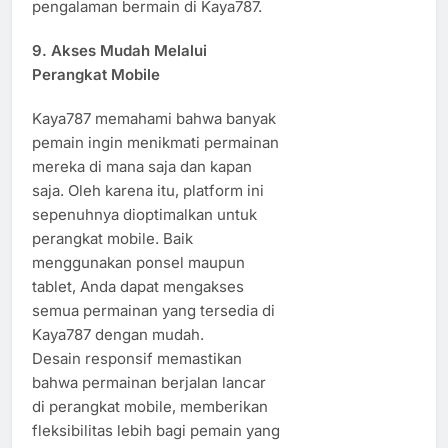
pengalaman bermain di Kaya787.
9.
Akses Mudah Melalui
Perangkat Mobile
Kaya787 memahami bahwa banyak
pemain ingin menikmati permainan
mereka di mana saja dan kapan
saja. Oleh karena itu, platform ini
sepenuhnya dioptimalkan untuk
perangkat mobile. Baik
menggunakan ponsel maupun
tablet, Anda dapat mengakses
semua permainan yang tersedia di
Kaya787 dengan mudah.
Desain responsif memastikan
bahwa permainan berjalan lancar
di perangkat mobile, memberikan
fleksibilitas lebih bagi pemain yang