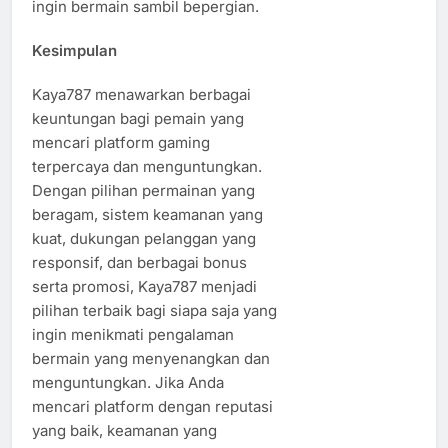
ingin bermain sambil bepergian.
Kesimpulan
Kaya787 menawarkan berbagai
keuntungan bagi pemain yang
mencari platform gaming
terpercaya dan menguntungkan.
Dengan pilihan permainan yang
beragam, sistem keamanan yang
kuat, dukungan pelanggan yang
responsif, dan berbagai bonus
serta promosi, Kaya787 menjadi
pilihan terbaik bagi siapa saja yang
ingin menikmati pengalaman
bermain yang menyenangkan dan
menguntungkan. Jika Anda
mencari platform dengan reputasi
yang baik, keamanan yang