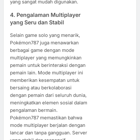
yang sangat mudah digunakan.
4. Pengalaman Multiplayer
yang Seru dan Stabil
Selain game solo yang menarik,
Pokémon787 juga menawarkan
berbagai game dengan mode
multiplayer yang memungkinkan
pemain untuk berinteraksi dengan
pemain lain. Mode multiplayer ini
memberikan kesempatan untuk
bersaing atau berkolaborasi
dengan pemain dari seluruh dunia,
meningkatkan elemen sosial dalam
pengalaman bermain.
Pokémon787 memastikan bahwa
mode multiplayer berjalan dengan
lancar dan tanpa gangguan. Server