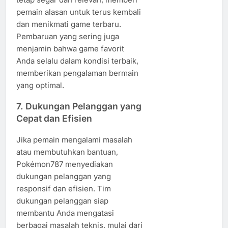
pemain alasan untuk terus kembali
dan menikmati game terbaru.
Pembaruan yang sering juga
menjamin bahwa game favorit
Anda selalu dalam kondisi terbaik,
memberikan pengalaman bermain
yang optimal.
7. Dukungan Pelanggan yang
Cepat dan Efisien
Jika pemain mengalami masalah
atau membutuhkan bantuan,
Pokémon787 menyediakan
dukungan pelanggan yang
responsif dan efisien. Tim
dukungan pelanggan siap
membantu Anda mengatasi
berbagai masalah teknis, mulai dari