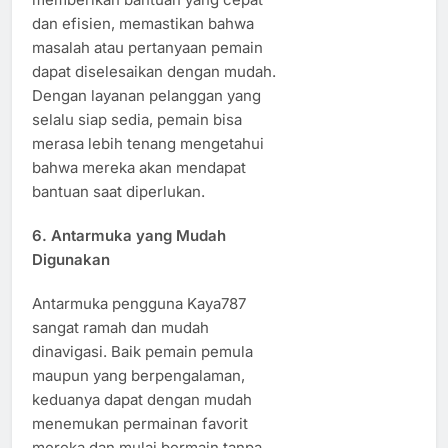
dan efisien, memastikan bahwa
masalah atau pertanyaan pemain
dapat diselesaikan dengan mudah.
Dengan layanan pelanggan yang
selalu siap sedia, pemain bisa
merasa lebih tenang mengetahui
bahwa mereka akan mendapat
bantuan saat diperlukan.
6.
Antarmuka yang Mudah
Digunakan
Antarmuka pengguna Kaya787
sangat ramah dan mudah
dinavigasi. Baik pemain pemula
maupun yang berpengalaman,
keduanya dapat dengan mudah
menemukan permainan favorit
mereka dan mulai bermain tanpa