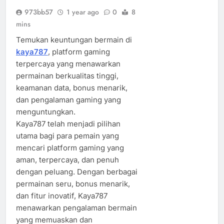
973bb57
1 year ago
0
8
mins
Temukan keuntungan bermain di
kaya787
, platform gaming
terpercaya yang menawarkan
permainan berkualitas tinggi,
keamanan data, bonus menarik,
dan pengalaman gaming yang
menguntungkan.
Kaya787 telah menjadi pilihan
utama bagi para pemain yang
mencari platform gaming yang
aman, terpercaya, dan penuh
dengan peluang. Dengan berbagai
permainan seru, bonus menarik,
dan fitur inovatif, Kaya787
menawarkan pengalaman bermain
yang memuaskan dan