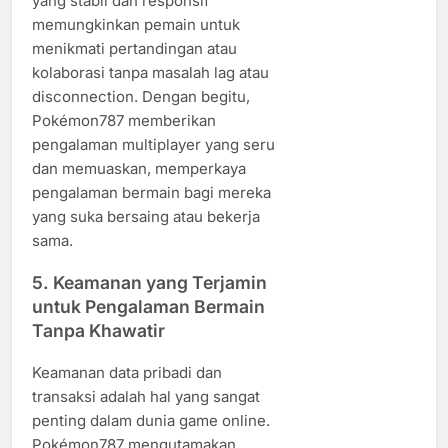
yang stabil dan responsif
memungkinkan pemain untuk
menikmati pertandingan atau
kolaborasi tanpa masalah lag atau
disconnection. Dengan begitu,
Pokémon787 memberikan
pengalaman multiplayer yang seru
dan memuaskan, memperkaya
pengalaman bermain bagi mereka
yang suka bersaing atau bekerja
sama.
5. Keamanan yang Terjamin
untuk Pengalaman Bermain
Tanpa Khawatir
Keamanan data pribadi dan
transaksi adalah hal yang sangat
penting dalam dunia game online.
Pokémon787 mengutamakan