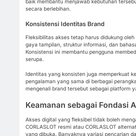
baik membantu menjawab kebutuhan terseb
secara berlebihan.
Konsistensi Identitas Brand
Fleksibilitas akses tetap harus didukung ol
gaya tampilan, struktur informasi, dan baha
Konsistensi ini membantu pengguna membedak
serupa.
Identitas yang konsisten juga memperkuat 
pengalaman yang sama di berbagai perangkat
mengenali brand tersebut sebagai platform ya
Keamanan sebagai Fondasi A
Akses digital yang fleksibel tidak boleh m
CORLASLOT resmi atau CORLASLOT alternatif 
yang dibuka. Banyaknya variasi pencarian 