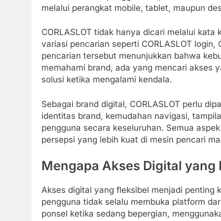
melalui perangkat mobile, tablet, maupun de
CORLASLOT tidak hanya dicari melalui kata
variasi pencarian seperti CORLASLOT login,
pencarian tersebut menunjukkan bahwa keb
memahami brand, ada yang mencari akses ya
solusi ketika mengalami kendala.
Sebagai brand digital, CORLASLOT perlu dipa
identitas brand, kemudahan navigasi, tampi
pengguna secara keseluruhan. Semua aspek
persepsi yang lebih kuat di mesin pencari m
Mengapa Akses Digital yang 
Akses digital yang fleksibel menjadi penting
pengguna tidak selalu membuka platform dar
ponsel ketika sedang bepergian, menggunak