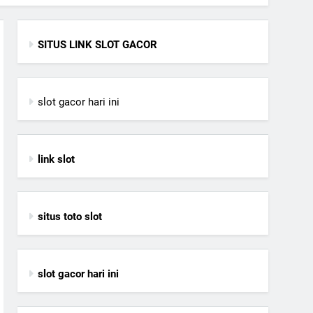
SITUS LINK SLOT GACOR
slot gacor hari ini
link slot
situs toto slot
slot gacor hari ini