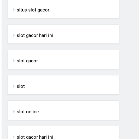
situs slot gacor
slot gacor hari ini
slot gacor
slot
slot online
slot gacor hari ini