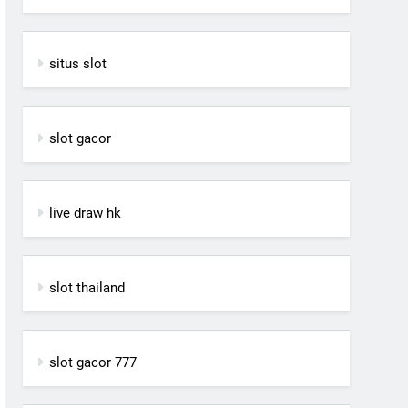
situs slot
slot gacor
live draw hk
slot thailand
slot gacor 777