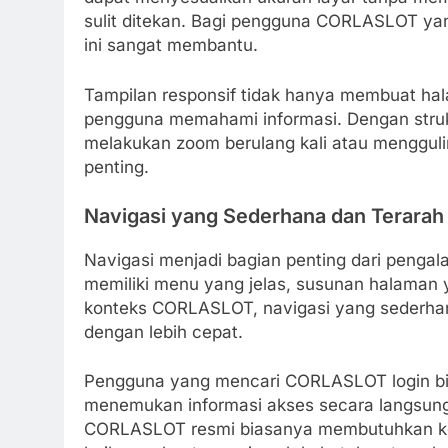
sulit ditekan. Bagi pengguna CORLASLOT yan
ini sangat membantu.
Tampilan responsif tidak hanya membuat hal
pengguna memahami informasi. Dengan strukt
melakukan zoom berulang kali atau mengguli
penting.
Navigasi yang Sederhana dan Terarah
Navigasi menjadi bagian penting dari pengala
memiliki menu yang jelas, susunan halaman y
konteks CORLASLOT, navigasi yang sederh
dengan lebih cepat.
Pengguna yang mencari CORLASLOT login bias
menemukan informasi akses secara langsung
CORLASLOT resmi biasanya membutuhkan keje