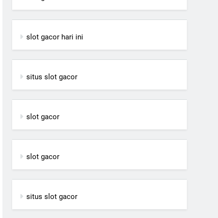
slot gacor hari ini
situs slot gacor
slot gacor
slot gacor
situs slot gacor