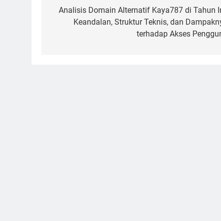
navigation
Analisis Domain Alternatif Kaya787 di Tahun In
Keandalan, Struktur Teknis, dan Dampakn
terhadap Akses Penggu