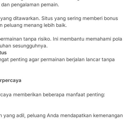
ng dan pengalaman pemain.
o yang ditawarkan. Situs yang sering memberi bonus
n peluang menang lebih baik.
rmainan tanpa risiko. Ini membantu memahami pola
ruhan sesungguhnya.
tus
ngat penting agar permainan berjalan lancar tanpa
erpercaya
percaya memberikan beberapa manfaat penting:
 yang adil, peluang Anda mendapatkan kemenangan