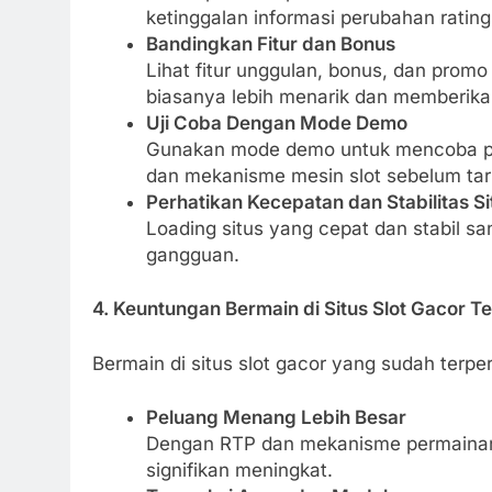
ketinggalan informasi perubahan rati
Bandingkan Fitur dan Bonus
Lihat fitur unggulan, bonus, dan prom
biasanya lebih menarik dan memberika
Uji Coba Dengan Mode Demo
Gunakan mode demo untuk mencoba pe
dan mekanisme mesin slot sebelum ta
Perhatikan Kecepatan dan Stabilitas Si
Loading situs yang cepat dan stabil sa
gangguan.
4. Keuntungan Bermain di Situs Slot Gacor T
Bermain di situs slot gacor yang sudah ter
Peluang Menang Lebih Besar
Dengan RTP dan mekanisme permainan
signifikan meningkat.