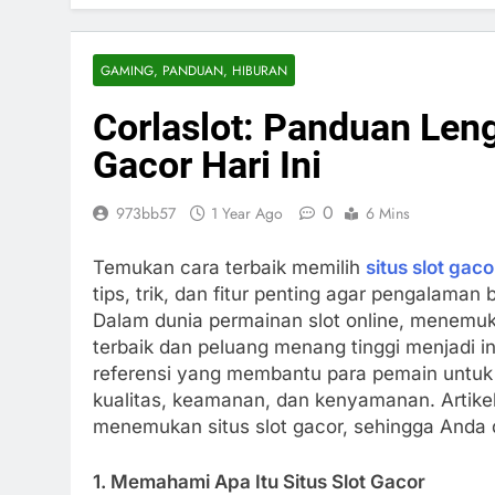
GAMING, PANDUAN, HIBURAN
Corlaslot: Panduan Len
Gacor Hari Ini
0
973bb57
1 Year Ago
6 Mins
Temukan cara terbaik memilih
situs slot gaco
tips, trik, dan fitur penting agar pengalaman
Dalam dunia permainan slot online, menemu
terbaik dan peluang menang tinggi menjadi i
referensi yang membantu para pemain untuk 
kualitas, keamanan, dan kenyamanan. Artik
menemukan situs slot gacor, sehingga Anda d
1. Memahami Apa Itu Situs Slot Gacor