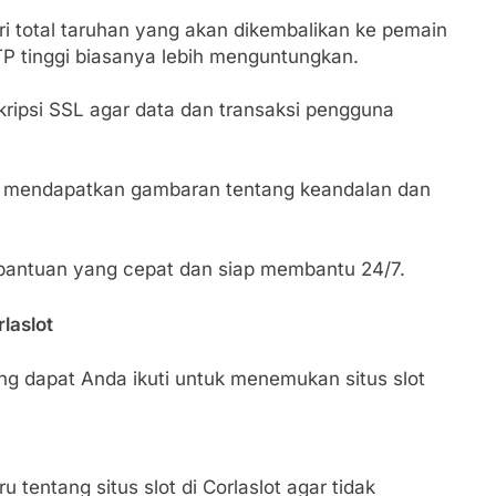
i total taruhan yang akan dikembalikan ke pemain
P tinggi biasanya lebih menguntungkan.
ripsi SSL agar data dan transaksi pengguna
k mendapatkan gambaran tentang keandalan dan
bantuan yang cepat dan siap membantu 24/7.
rlaslot
g dapat Anda ikuti untuk menemukan situs slot
 tentang situs slot di Corlaslot agar tidak