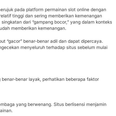
 merujuk pada platform permainan slot online dengan
elatif tinggi dan sering memberikan kemenangan
singkatan dari “gampang bocor,” yang dalam konteks
mudah memberikan kemenangan.
ut “gacor” benar-benar adil dan dapat dipercaya.
engecekan menyeluruh terhadap situs sebelum mulai
 benar-benar layak, perhatikan beberapa faktor
i lembaga yang berwenang. Situs berlisensi menjamin
ainan.