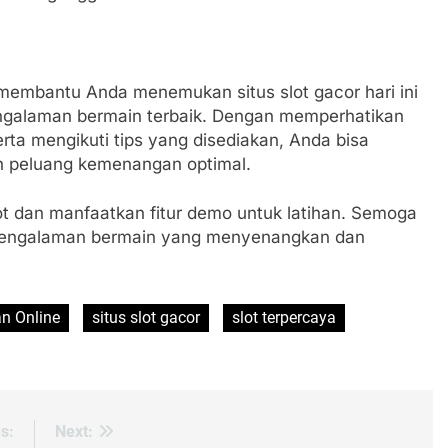
n membantu Anda menemukan situs slot gacor hari ini
ngalaman bermain terbaik. Dengan memperhatikan
erta mengikuti tips yang disediakan, Anda bisa
ih peluang kemenangan optimal.
lot dan manfaatkan fitur demo untuk latihan. Semoga
pengalaman bermain yang menyenangkan dan
n Online
situs slot gacor
slot terpercaya
s:
Next: