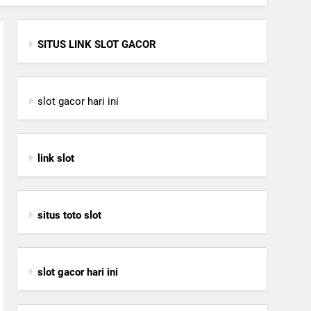
SITUS LINK SLOT GACOR
slot gacor hari ini
link slot
situs toto slot
slot gacor hari ini