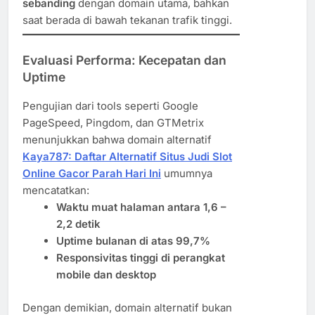
sebanding
dengan domain utama, bahkan
saat berada di bawah tekanan trafik tinggi.
Evaluasi Performa: Kecepatan dan
Uptime
Pengujian dari tools seperti Google
PageSpeed, Pingdom, dan GTMetrix
menunjukkan bahwa domain alternatif
Kaya787: Daftar Alternatif Situs Judi Slot
Online Gacor Parah Hari Ini
umumnya
mencatatkan:
Waktu muat halaman antara 1,6 –
2,2 detik
Uptime bulanan di atas 99,7%
Responsivitas tinggi di perangkat
mobile dan desktop
Dengan demikian, domain alternatif bukan