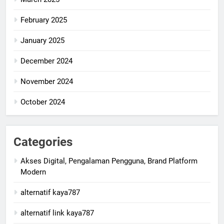
February 2025
January 2025
December 2024
November 2024
October 2024
Categories
Akses Digital, Pengalaman Pengguna, Brand Platform
Modern
alternatif kaya787
alternatif link kaya787