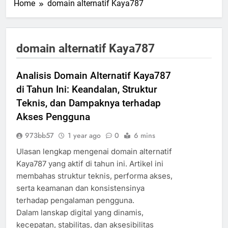
Home
domain alternatif Kaya787
domain alternatif Kaya787
Analisis Domain Alternatif Kaya787
di Tahun Ini: Keandalan, Struktur
Teknis, dan Dampaknya terhadap
Akses Pengguna
973bb57
1 year ago
0
6 mins
Ulasan lengkap mengenai domain alternatif
Kaya787 yang aktif di tahun ini. Artikel ini
membahas struktur teknis, performa akses,
serta keamanan dan konsistensinya
terhadap pengalaman pengguna.
Dalam lanskap digital yang dinamis,
kecepatan, stabilitas, dan aksesibilitas