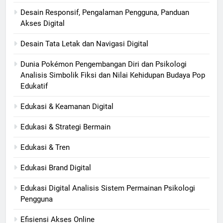
Desain Responsif, Pengalaman Pengguna, Panduan
Akses Digital
Desain Tata Letak dan Navigasi Digital
Dunia Pokémon Pengembangan Diri dan Psikologi
Analisis Simbolik Fiksi dan Nilai Kehidupan Budaya Pop
Edukatif
Edukasi & Keamanan Digital
Edukasi & Strategi Bermain
Edukasi & Tren
Edukasi Brand Digital
Edukasi Digital Analisis Sistem Permainan Psikologi
Pengguna
Efisiensi Akses Online