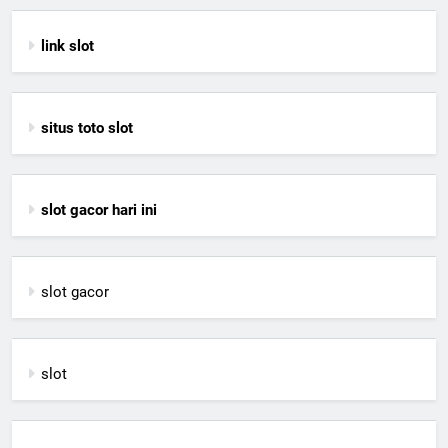
link slot
situs toto slot
slot gacor hari ini
slot gacor
slot