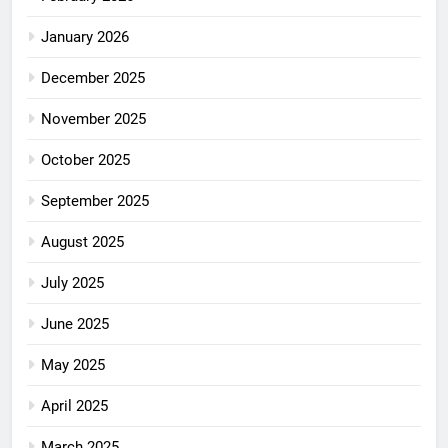
January 2026
December 2025
November 2025
October 2025
September 2025
August 2025
July 2025
June 2025
May 2025
April 2025
March 2025