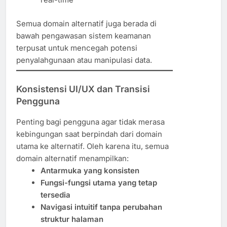
Semua domain alternatif juga berada di
bawah pengawasan sistem keamanan
terpusat untuk mencegah potensi
penyalahgunaan atau manipulasi data.
Konsistensi UI/UX dan Transisi
Pengguna
Penting bagi pengguna agar tidak merasa
kebingungan saat berpindah dari domain
utama ke alternatif. Oleh karena itu, semua
domain alternatif menampilkan:
Antarmuka yang konsisten
Fungsi-fungsi utama yang tetap
tersedia
Navigasi intuitif tanpa perubahan
struktur halaman