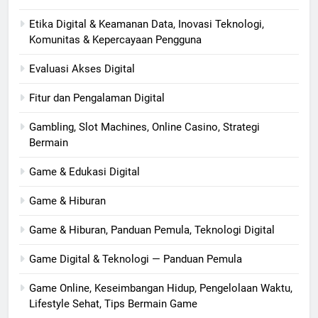
Etika Digital & Keamanan Data, Inovasi Teknologi,
Komunitas & Kepercayaan Pengguna
Evaluasi Akses Digital
Fitur dan Pengalaman Digital
Gambling, Slot Machines, Online Casino, Strategi
Bermain
Game & Edukasi Digital
Game & Hiburan
Game & Hiburan, Panduan Pemula, Teknologi Digital
Game Digital & Teknologi — Panduan Pemula
Game Online, Keseimbangan Hidup, Pengelolaan Waktu,
Lifestyle Sehat, Tips Bermain Game