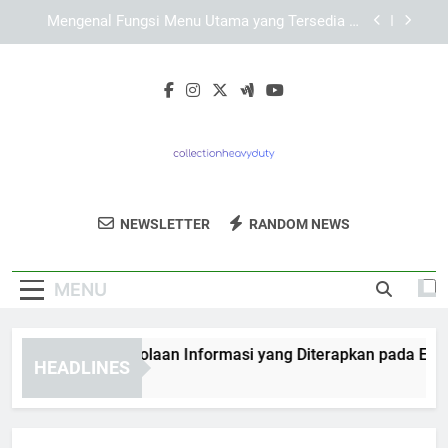
Skip
KAYA787 dan Pentingnya Kecepatan dalam
to
Layanan Digital
content
Panduan Memanfaatkan Menu KAYA787 secara
Lebih Terarah
Mengenal Pengelolaan Informasi yang Diterapkan
pada EDWINSLOT
Mengenal Fungsi Menu Utama yang Tersedia di
LEBAH4D
Collection
KAYA787 dan Pentingnya Kecepatan dalam
Dapatkan Produk Dan Peralatan Heavy
Layanan Digital
NEWSLETTER
RANDOM NEWS
Heavy Duty
Duty Terbaik Untuk Kebutuhan Industri
Panduan Memanfaatkan Menu KAYA787 secara
Lebih Terarah
Di Collection Heavy Duty.
MENU
engenal Pengelolaan Informasi yang Diterapkan pada EDWIN
HEADLINES
Weeks Ago