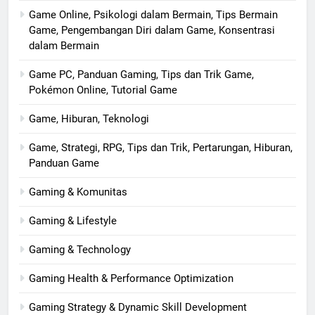
Game Online, Psikologi dalam Bermain, Tips Bermain
Game, Pengembangan Diri dalam Game, Konsentrasi
dalam Bermain
Game PC, Panduan Gaming, Tips dan Trik Game,
Pokémon Online, Tutorial Game
Game, Hiburan, Teknologi
Game, Strategi, RPG, Tips dan Trik, Pertarungan, Hiburan,
Panduan Game
Gaming & Komunitas
Gaming & Lifestyle
Gaming & Technology
Gaming Health & Performance Optimization
Gaming Strategy & Dynamic Skill Development