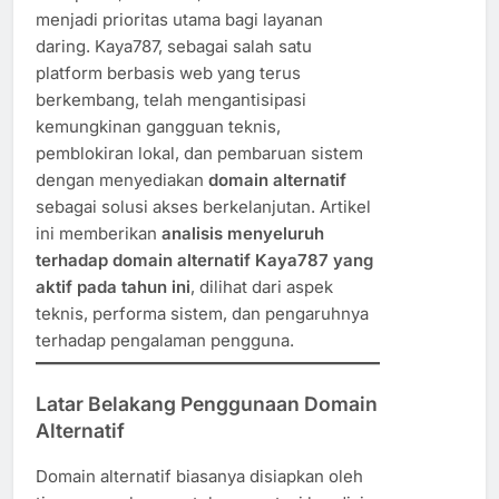
menjadi prioritas utama bagi layanan
daring. Kaya787, sebagai salah satu
platform berbasis web yang terus
berkembang, telah mengantisipasi
kemungkinan gangguan teknis,
pemblokiran lokal, dan pembaruan sistem
dengan menyediakan
domain alternatif
sebagai solusi akses berkelanjutan. Artikel
ini memberikan
analisis menyeluruh
terhadap domain alternatif Kaya787 yang
aktif pada tahun ini
, dilihat dari aspek
teknis, performa sistem, dan pengaruhnya
terhadap pengalaman pengguna.
Latar Belakang Penggunaan Domain
Alternatif
Domain alternatif biasanya disiapkan oleh