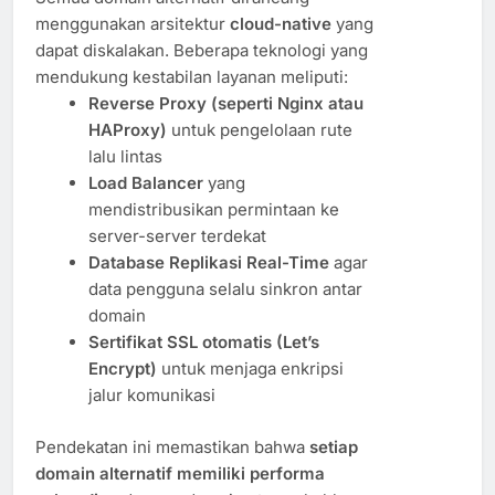
menggunakan arsitektur
cloud-native
yang
dapat diskalakan. Beberapa teknologi yang
mendukung kestabilan layanan meliputi:
Reverse Proxy (seperti Nginx atau
HAProxy)
untuk pengelolaan rute
lalu lintas
Load Balancer
yang
mendistribusikan permintaan ke
server-server terdekat
Database Replikasi Real-Time
agar
data pengguna selalu sinkron antar
domain
Sertifikat SSL otomatis (Let’s
Encrypt)
untuk menjaga enkripsi
jalur komunikasi
Pendekatan ini memastikan bahwa
setiap
domain alternatif memiliki performa