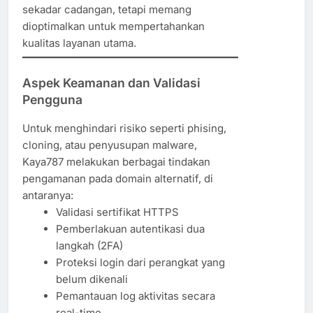
sekadar cadangan, tetapi memang
dioptimalkan untuk mempertahankan
kualitas layanan utama.
Aspek Keamanan dan Validasi
Pengguna
Untuk menghindari risiko seperti phising,
cloning, atau penyusupan malware,
Kaya787 melakukan berbagai tindakan
pengamanan pada domain alternatif, di
antaranya:
Validasi sertifikat HTTPS
Pemberlakuan autentikasi dua
langkah (2FA)
Proteksi login dari perangkat yang
belum dikenali
Pemantauan log aktivitas secara
real-time