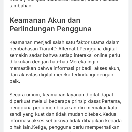
tambahan.
Keamanan Akun dan
Perlindungan Pengguna
Keamanan menjadi salah satu faktor utama dalam
pembahasan Tiara4D Alternatif.Pengguna digital
semakin sadar bahwa setiap interaksi online perlu
dilakukan dengan hati-hati.Mereka ingin
memastikan bahwa informasi pribadi, akses akun,
dan aktivitas digital mereka terlindungi dengan
baik.
Secara umum, keamanan layanan digital dapat
diperkuat melalui beberapa prinsip dasar.Pertama,
pengguna perlu membiasakan diri memakai kata
sandi yang kuat dan tidak mudah ditebak.Kedua,
informasi akses sebaiknya tidak dibagikan kepada
pihak lain.Ketiga, pengguna perlu memperhatikan