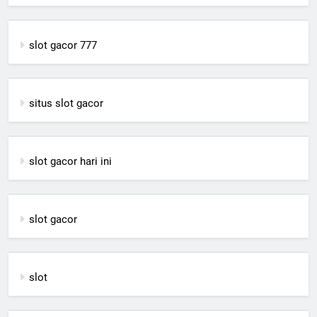
slot gacor 777
situs slot gacor
slot gacor hari ini
slot gacor
slot