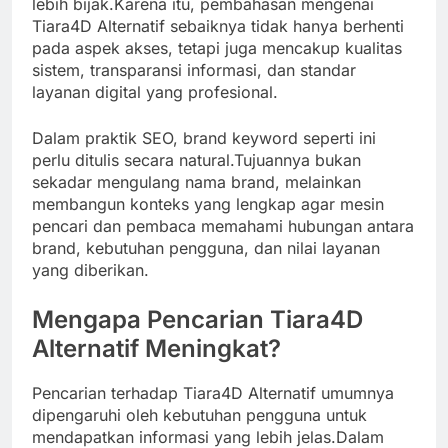
lebih bijak.Karena itu, pembahasan mengenai
Tiara4D Alternatif sebaiknya tidak hanya berhenti
pada aspek akses, tetapi juga mencakup kualitas
sistem, transparansi informasi, dan standar
layanan digital yang profesional.
Dalam praktik SEO, brand keyword seperti ini
perlu ditulis secara natural.Tujuannya bukan
sekadar mengulang nama brand, melainkan
membangun konteks yang lengkap agar mesin
pencari dan pembaca memahami hubungan antara
brand, kebutuhan pengguna, dan nilai layanan
yang diberikan.
Mengapa Pencarian Tiara4D
Alternatif Meningkat?
Pencarian terhadap Tiara4D Alternatif umumnya
dipengaruhi oleh kebutuhan pengguna untuk
mendapatkan informasi yang lebih jelas.Dalam