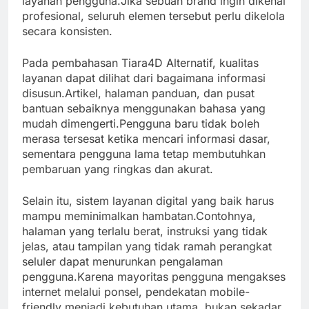
layanan pengguna.Jika sebuah brand ingin dikenal
profesional, seluruh elemen tersebut perlu dikelola
secara konsisten.
Pada pembahasan Tiara4D Alternatif, kualitas
layanan dapat dilihat dari bagaimana informasi
disusun.Artikel, halaman panduan, dan pusat
bantuan sebaiknya menggunakan bahasa yang
mudah dimengerti.Pengguna baru tidak boleh
merasa tersesat ketika mencari informasi dasar,
sementara pengguna lama tetap membutuhkan
pembaruan yang ringkas dan akurat.
Selain itu, sistem layanan digital yang baik harus
mampu meminimalkan hambatan.Contohnya,
halaman yang terlalu berat, instruksi yang tidak
jelas, atau tampilan yang tidak ramah perangkat
seluler dapat menurunkan pengalaman
pengguna.Karena mayoritas pengguna mengakses
internet melalui ponsel, pendekatan mobile-
friendly menjadi kebutuhan utama, bukan sekadar