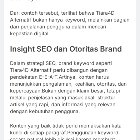
Dari contoh tersebut, terlihat bahwa Tiara4D
Alternatif bukan hanya keyword, melainkan bagian
dari perjalanan pengguna dalam mencari
kepastian digital.
Insight SEO dan Otoritas Brand
Dalam strategi SEO, brand keyword seperti
Tiara4D Alternatif perlu dibangun dengan
pendekatan E-E-A-T.Artinya, konten harus
menunjukkan pengalaman, keahlian, otoritas, dan
kepercayaan.Bukan dengan klaim besar, tetapi
melalui penjelasan yang masuk akal, struktur
artikel yang rapi, dan informasi yang relevan
dengan kebutuhan pengguna.
Konten yang baik tidak perlu memaksakan kata
kunci di setiap paragraf.Penggunaan keyword
secara natural lebih disukai karena membuat