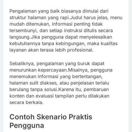
Pengalaman yang baik biasanya dimulai dari
struktur halaman yang rapi.Judul harus jelas, menu
mudah ditemukan, informasi penting tidak
tersembunyi, dan setiap instruksi ditulis secara
langsung.Jika pengguna dapat menyelesaikan
kebutuhannya tanpa kebingungan, maka kualitas
layanan akan terasa lebih profesional.
Sebaliknya, pengalaman yang buruk dapat
menurunkan kepercayaan.Misalnya, pengguna
menemukan informasi yang bertentangan,
halaman sulit diakses, atau penjelasan terlalu
berulang tanpa solusi.Karena itu, pembaruan
konten dan evaluasi tampilan perlu dilakukan
secara berkala.
Contoh Skenario Praktis
Pengguna