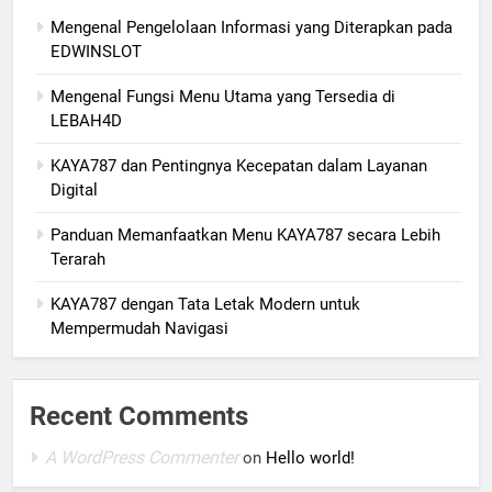
Mengenal Pengelolaan Informasi yang Diterapkan pada
EDWINSLOT
Mengenal Fungsi Menu Utama yang Tersedia di
LEBAH4D
KAYA787 dan Pentingnya Kecepatan dalam Layanan
Digital
Panduan Memanfaatkan Menu KAYA787 secara Lebih
Terarah
KAYA787 dengan Tata Letak Modern untuk
Mempermudah Navigasi
Recent Comments
A WordPress Commenter
on
Hello world!