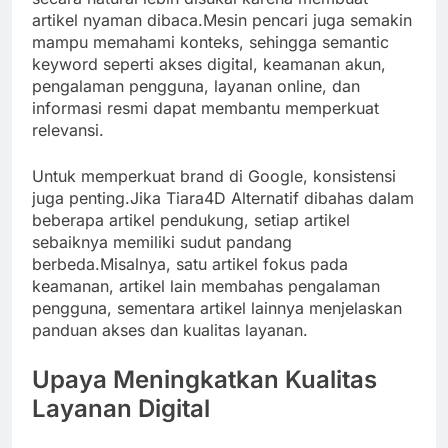
artikel nyaman dibaca.Mesin pencari juga semakin
mampu memahami konteks, sehingga semantic
keyword seperti akses digital, keamanan akun,
pengalaman pengguna, layanan online, dan
informasi resmi dapat membantu memperkuat
relevansi.
Untuk memperkuat brand di Google, konsistensi
juga penting.Jika Tiara4D Alternatif dibahas dalam
beberapa artikel pendukung, setiap artikel
sebaiknya memiliki sudut pandang
berbeda.Misalnya, satu artikel fokus pada
keamanan, artikel lain membahas pengalaman
pengguna, sementara artikel lainnya menjelaskan
panduan akses dan kualitas layanan.
Upaya Meningkatkan Kualitas
Layanan Digital