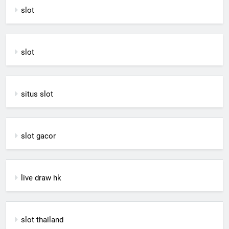
slot
slot
situs slot
slot gacor
live draw hk
slot thailand