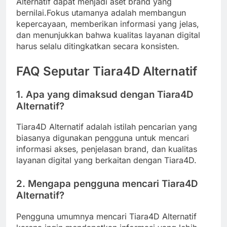
Alternatif dapat menjadi aset brand yang
bernilai.Fokus utamanya adalah membangun
kepercayaan, memberikan informasi yang jelas,
dan menunjukkan bahwa kualitas layanan digital
harus selalu ditingkatkan secara konsisten.
FAQ Seputar Tiara4D Alternatif
1. Apa yang dimaksud dengan Tiara4D
Alternatif?
Tiara4D Alternatif adalah istilah pencarian yang
biasanya digunakan pengguna untuk mencari
informasi akses, penjelasan brand, dan kualitas
layanan digital yang berkaitan dengan Tiara4D.
2. Mengapa pengguna mencari Tiara4D
Alternatif?
Pengguna umumnya mencari Tiara4D Alternatif