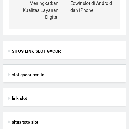
Meningkatkan
Edwinslot di Android
Kualitas Layanan
dan iPhone
Digital
SITUS LINK SLOT GACOR
slot gacor hari ini
link slot
situs toto slot