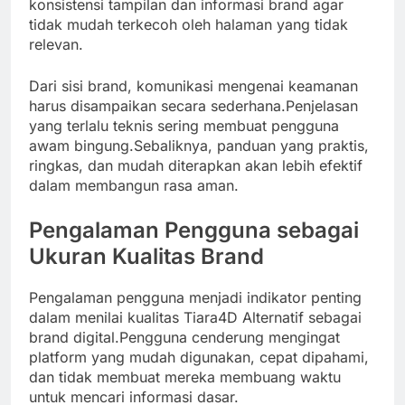
konsistensi tampilan dan informasi brand agar
tidak mudah terkecoh oleh halaman yang tidak
relevan.
Dari sisi brand, komunikasi mengenai keamanan
harus disampaikan secara sederhana.Penjelasan
yang terlalu teknis sering membuat pengguna
awam bingung.Sebaliknya, panduan yang praktis,
ringkas, dan mudah diterapkan akan lebih efektif
dalam membangun rasa aman.
Pengalaman Pengguna sebagai
Ukuran Kualitas Brand
Pengalaman pengguna menjadi indikator penting
dalam menilai kualitas Tiara4D Alternatif sebagai
brand digital.Pengguna cenderung mengingat
platform yang mudah digunakan, cepat dipahami,
dan tidak membuat mereka membuang waktu
untuk mencari informasi dasar.