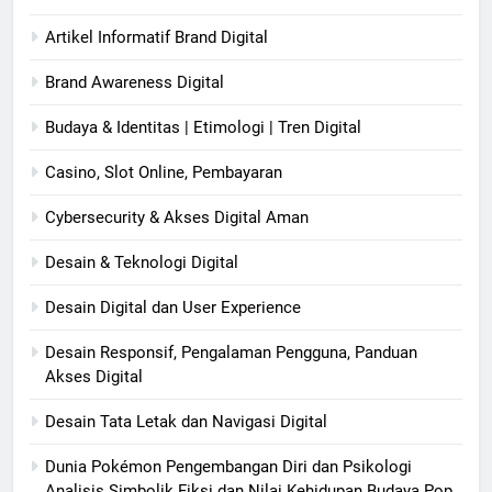
Artikel Informatif Brand Digital
Brand Awareness Digital
Budaya & Identitas | Etimologi | Tren Digital
Casino, Slot Online, Pembayaran
Cybersecurity & Akses Digital Aman
Desain & Teknologi Digital
Desain Digital dan User Experience
Desain Responsif, Pengalaman Pengguna, Panduan
Akses Digital
Desain Tata Letak dan Navigasi Digital
Dunia Pokémon Pengembangan Diri dan Psikologi
Analisis Simbolik Fiksi dan Nilai Kehidupan Budaya Pop