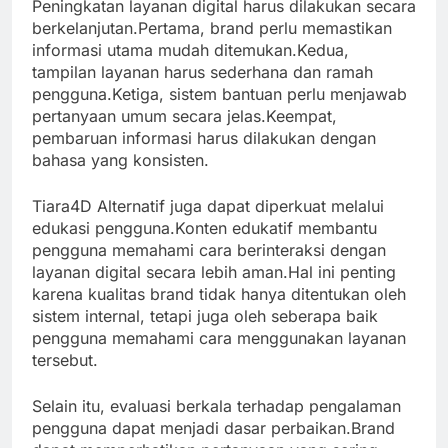
Peningkatan layanan digital harus dilakukan secara
berkelanjutan.Pertama, brand perlu memastikan
informasi utama mudah ditemukan.Kedua,
tampilan layanan harus sederhana dan ramah
pengguna.Ketiga, sistem bantuan perlu menjawab
pertanyaan umum secara jelas.Keempat,
pembaruan informasi harus dilakukan dengan
bahasa yang konsisten.
Tiara4D Alternatif juga dapat diperkuat melalui
edukasi pengguna.Konten edukatif membantu
pengguna memahami cara berinteraksi dengan
layanan digital secara lebih aman.Hal ini penting
karena kualitas brand tidak hanya ditentukan oleh
sistem internal, tetapi juga oleh seberapa baik
pengguna memahami cara menggunakan layanan
tersebut.
Selain itu, evaluasi berkala terhadap pengalaman
pengguna dapat menjadi dasar perbaikan.Brand