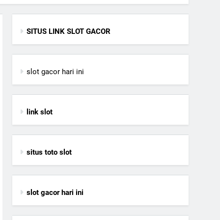
SITUS LINK SLOT GACOR
slot gacor hari ini
link slot
situs toto slot
slot gacor hari ini