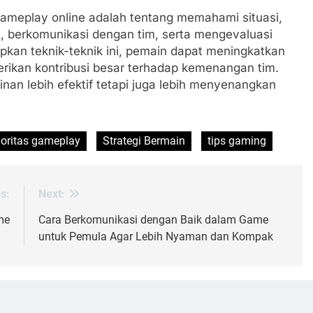
gameplay online adalah tentang memahami situasi,
erkomunikasi dengan tim, serta mengevaluasi
kan teknik-teknik ini, pemain dapat meningkatkan
rikan kontribusi besar terhadap kemenangan tim.
nan lebih efektif tetapi juga lebih menyenangkan
ioritas gameplay
Strategi Bermain
tips gaming
s:
Next:
me
Cara Berkomunikasi dengan Baik dalam Game
untuk Pemula Agar Lebih Nyaman dan Kompak