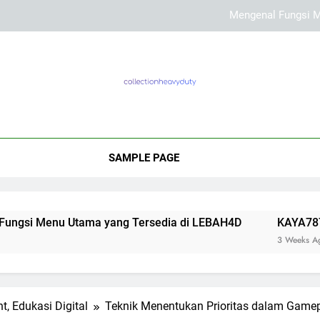
Mengenal Fungsi 
KAYA787 dan Pentin
Panduan Memanfaatkan
Mengenal Pengelolaan Infor
lection Heavy Duty
roduk Dan Peralatan Heavy Duty Terbaik Untuk Kebutuhan Indus
Mengenal Fungsi 
SAMPLE PAGE
KAYA787 dan Pentin
Panduan Memanfaatkan
 Utama yang Tersedia di LEBAH4D
KAYA787 dan Pentin
3 Weeks Ago
t, Edukasi Digital
Teknik Menentukan Prioritas dalam Gamep