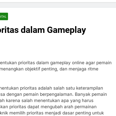
ITAL
oritas dalam Gameplay
tukan prioritas dalam gameplay online agar pemain
menangkan objektif penting, dan menjaga ritme
ntukan prioritas adalah salah satu keterampilan
asa dengan pemain berpengalaman. Banyak pemain
alah karena salah menentukan apa yang harus
skan prioritas dapat mengubah arah permainan
nik memilih prioritas menjadi dasar penting untuk