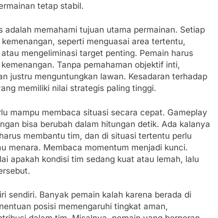
rmainan tetap stabil.
s adalah memahami tujuan utama permainan. Setiap
u kemenangan, seperti menguasai area tertentu,
tau mengeliminasi target penting. Pemain harus
kemenangan. Tanpa pemahaman objektif inti,
n justru menguntungkan lawan. Kesadaran terhadap
g memiliki nilai strategis paling tinggi.
rlu mampu membaca situasi secara cepat. Gameplay
pangan bisa berubah dalam hitungan detik. Ada kalanya
 harus membantu tim, dan di situasi tertentu perlu
atau menara. Membaca momentum menjadi kunci.
i apakah kondisi tim sedang kuat atau lemah, lalu
ersebut.
iri sendiri. Banyak pemain kalah karena berada di
enentuan posisi memengaruhi tingkat aman,