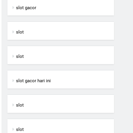
slot gacor
slot
slot
slot gacor hari ini
slot
slot