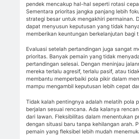
pendek mencakup hal-hal seperti rotasi cep
Sementara prioritas jangka panjang lebih f
strategi besar untuk mengakhiri permainan. 
dapat menyusun keputusan yang tidak hanya
memberikan keuntungan berkelanjutan bagi t
Evaluasi setelah pertandingan juga sanga
prioritas. Banyak pemain yang tidak menya
pertandingan selesai. Dengan meninjau jal
mereka terlalu agresif, terlalu pasif, atau ti
membantu memperbaiki pola pikir dalam mene
mampu mengambil keputusan lebih cepat dan
Tidak kalah pentingnya adalah melatih pola pi
berjalan sesuai rencana. Ada kalanya renca
dari lawan. Fleksibilitas dalam menentukan
dengan situasi baru tanpa kehilangan arah. 
pemain yang fleksibel lebih mudah menemuka