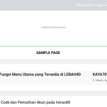
Mengenal Fungsi 
KAYA787 dan Pentin
Panduan Memanfaatkan
Mengenal Pengelolaan Infor
lection Heavy Duty
roduk Dan Peralatan Heavy Duty Terbaik Untuk Kebutuhan Indus
Mengenal Fungsi 
SAMPLE PAGE
KAYA787 dan Pentin
Panduan Memanfaatkan
 Utama yang Tersedia di LEBAH4D
KAYA787 dan Pentin
3 Weeks Ago
 Code dan Pemulihan Akun pada Horas88