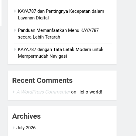
KAYA787 dan Pentingnya Kecepatan dalam
Layanan Digital
Panduan Memanfaatkan Menu KAYA787
secara Lebih Terarah
KAYA787 dengan Tata Letak Modern untuk
Mempermudah Navigasi
Recent Comments
A WordPress Commenter
on
Hello world!
Archives
July 2026