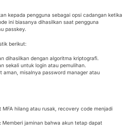
kan kepada pengguna sebagai opsi cadangan ketika
de ini biasanya dihasilkan saat pengguna
au passkey.
tik berikut:
 dihasilkan dengan algoritma kriptografi.
 sekali untuk login atau pemulihan.
at aman, misalnya password manager atau
 MFA hilang atau rusak, recovery code menjadi
:
Memberi jaminan bahwa akun tetap dapat