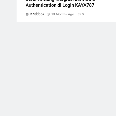
Authentication di Login KAYA787
973bb57
10 Months Ago
0