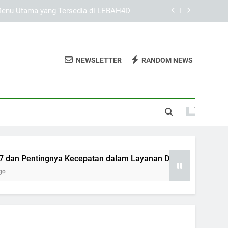
Menu Utama yang Tersedia di LEBAH4D
gnya Kecepatan dalam Layanan Digital
 Menu KAYA787 secara Lebih Terarah
NEWSLETTER
RANDOM NEWS
masi yang Diterapkan pada EDWINSLOT
tri Di Collection Heavy Duty.
Menu Utama yang Tersedia di LEBAH4D
gnya Kecepatan dalam Layanan Digital
 Menu KAYA787 secara Lebih Terarah
gnya Kecepatan dalam Layanan Digital
Panduan Meman
4 Weeks Ago