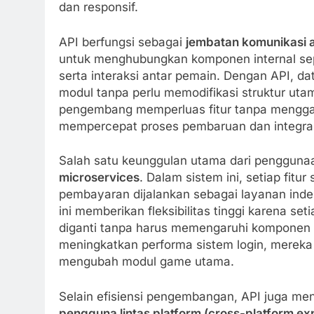
dan responsif.
API berfungsi sebagai
jembatan komunikasi a
untuk menghubungkan komponen internal seper
serta interaksi antar pemain. Dengan API, da
modul tanpa perlu memodifikasi struktur uta
pengembang memperluas fitur tanpa menggan
mempercepat proses pembaruan dan integras
Salah satu keunggulan utama dari pengguna
microservices
. Dalam sistem ini, setiap fitur
pembayaran dijalankan sebagai layanan ind
ini memberikan fleksibilitas tinggi karena set
diganti tanpa harus memengaruhi komponen l
meningkatkan performa sistem login, mereka
mengubah modul game utama.
Selain efisiensi pengembangan, API juga me
pengguna lintas platform (cross-platform ex