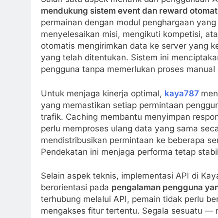
mendukung sistem event dan reward otomat
permainan dengan modul penghargaan yang m
menyelesaikan misi, mengikuti kompetisi, at
otomatis mengirimkan data ke server yang ke
yang telah ditentukan. Sistem ini mencipta
pengguna tanpa memerlukan proses manual 
Untuk menjaga kinerja optimal,
kaya787
men
yang memastikan setiap permintaan pengguna
trafik. Caching membantu menyimpan respons
perlu memproses ulang data yang sama seca
mendistribusikan permintaan ke beberapa serv
Pendekatan ini menjaga performa tetap stabi
Selain aspek teknis, implementasi API di Kay
berorientasi pada
pengalaman pengguna yang
terhubung melalui API, pemain tidak perlu be
mengakses fitur tertentu. Segala sesuatu — m