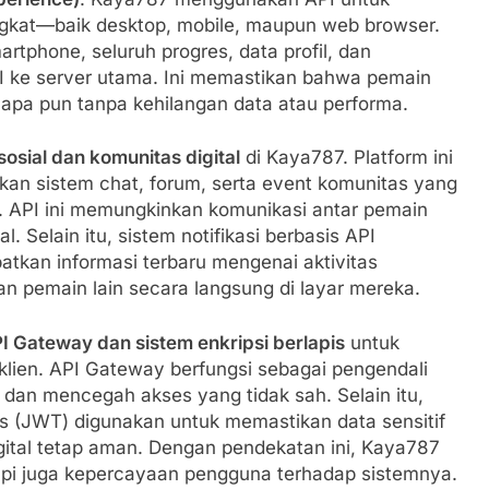
ngkat—baik desktop, mobile, maupun web browser.
rtphone, seluruh progres, data profil, dan
PI ke server utama. Ini memastikan bahwa pemain
 apa pun tanpa kehilangan data atau performa.
 sosial dan komunitas digital
di Kaya787. Platform ini
n sistem chat, forum, serta event komunitas yang
. API ini memungkinkan komunikasi antar pemain
l. Selain itu, sistem notifikasi berbasis API
kan informasi terbaru mengenai aktivitas
n pemain lain secara langsung di layar mereka.
I Gateway dan sistem enkripsi berlapis
untuk
n klien. API Gateway berfungsi sebagai pengendali
dan mencegah akses yang tidak sah. Selain itu,
is (JWT) digunakan untuk memastikan data sensitif
igital tetap aman. Dengan pendekatan ini, Kaya787
pi juga kepercayaan pengguna terhadap sistemnya.