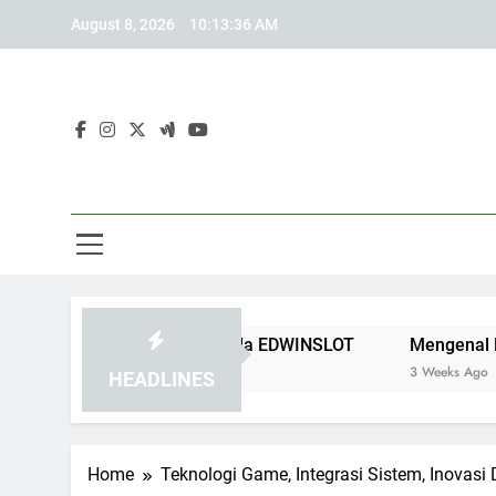
Skip
August 8, 2026
10:13:37 AM
to
content
Col
Dapatkan P
ang Diterapkan pada EDWINSLOT
Mengenal Fungsi Menu 
3 Weeks Ago
HEADLINES
Home
Teknologi Game, Integrasi Sistem, Inovasi D