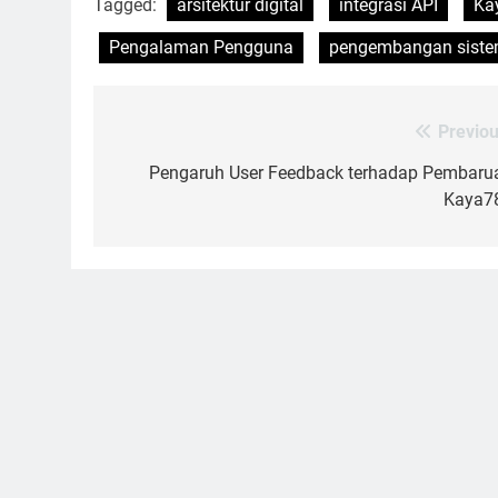
Tagged:
arsitektur digital
integrasi API
Ka
Pengalaman Pengguna
pengembangan sist
Previou
Post
navigation
Pengaruh User Feedback terhadap Pembaru
Kaya7