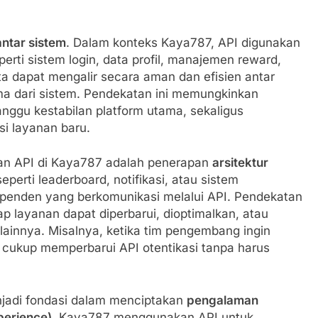
ntar sistem
. Dalam konteks Kaya787, API digunakan
ti sistem login, data profil, manajemen reward,
ta dapat mengalir secara aman dan efisien antar
ma dari sistem. Pendekatan ini memungkinkan
ggu kestabilan platform utama, sekaligus
i layanan baru.
an API di Kaya787 adalah penerapan
arsitektur
 seperti leaderboard, notifikasi, atau sistem
ependen yang berkomunikasi melalui API. Pendekatan
iap layanan dapat diperbarui, dioptimalkan, atau
ainnya. Misalnya, ketika tim pengembang ingin
 cukup memperbarui API otentikasi tanpa harus
njadi fondasi dalam menciptakan
pengalaman
perience)
. Kaya787 menggunakan API untuk