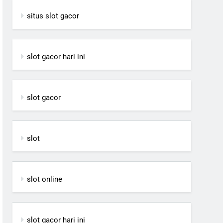
situs slot gacor
slot gacor hari ini
slot gacor
slot
slot online
slot gacor hari ini