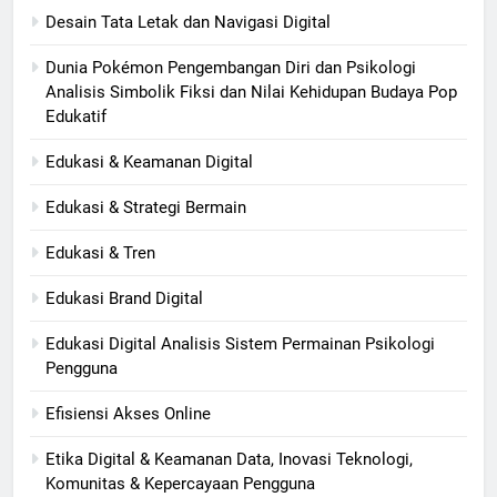
Desain Tata Letak dan Navigasi Digital
Dunia Pokémon Pengembangan Diri dan Psikologi
Analisis Simbolik Fiksi dan Nilai Kehidupan Budaya Pop
Edukatif
Edukasi & Keamanan Digital
Edukasi & Strategi Bermain
Edukasi & Tren
Edukasi Brand Digital
Edukasi Digital Analisis Sistem Permainan Psikologi
Pengguna
Efisiensi Akses Online
Etika Digital & Keamanan Data, Inovasi Teknologi,
Komunitas & Kepercayaan Pengguna