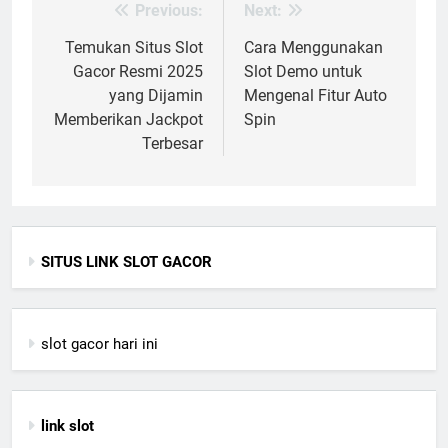
Previous:
Next:
Post
navigation
Temukan Situs Slot
Cara Menggunakan
Gacor Resmi 2025
Slot Demo untuk
yang Dijamin
Mengenal Fitur Auto
Memberikan Jackpot
Spin
Terbesar
SITUS LINK SLOT GACOR
slot gacor hari ini
link slot