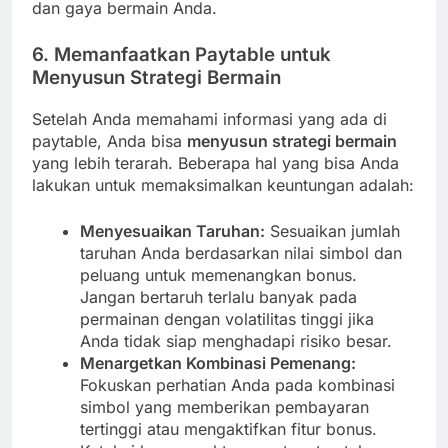
dan gaya bermain Anda.
6.
Memanfaatkan Paytable untuk
Menyusun Strategi Bermain
Setelah Anda memahami informasi yang ada di
paytable, Anda bisa
menyusun strategi bermain
yang lebih terarah. Beberapa hal yang bisa Anda
lakukan untuk memaksimalkan keuntungan adalah:
Menyesuaikan Taruhan:
Sesuaikan jumlah
taruhan Anda berdasarkan nilai simbol dan
peluang untuk memenangkan bonus.
Jangan bertaruh terlalu banyak pada
permainan dengan volatilitas tinggi jika
Anda tidak siap menghadapi risiko besar.
Menargetkan Kombinasi Pemenang:
Fokuskan perhatian Anda pada kombinasi
simbol yang memberikan pembayaran
tertinggi atau mengaktifkan fitur bonus.