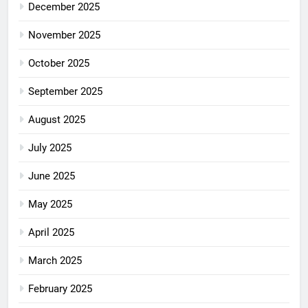
December 2025
November 2025
October 2025
September 2025
August 2025
July 2025
June 2025
May 2025
April 2025
March 2025
February 2025