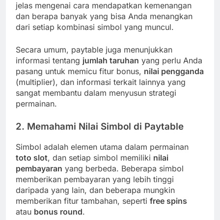
jelas mengenai cara mendapatkan kemenangan
dan berapa banyak yang bisa Anda menangkan
dari setiap kombinasi simbol yang muncul.
Secara umum, paytable juga menunjukkan
informasi tentang
jumlah taruhan
yang perlu Anda
pasang untuk memicu fitur bonus,
nilai pengganda
(multiplier), dan informasi terkait lainnya yang
sangat membantu dalam menyusun strategi
permainan.
2.
Memahami Nilai Simbol di Paytable
Simbol adalah elemen utama dalam permainan
toto slot
, dan setiap simbol memiliki
nilai
pembayaran
yang berbeda. Beberapa simbol
memberikan pembayaran yang lebih tinggi
daripada yang lain, dan beberapa mungkin
memberikan fitur tambahan, seperti
free spins
atau
bonus round
.