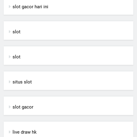
slot gacor hari ini
slot
slot
situs slot
slot gacor
live draw hk