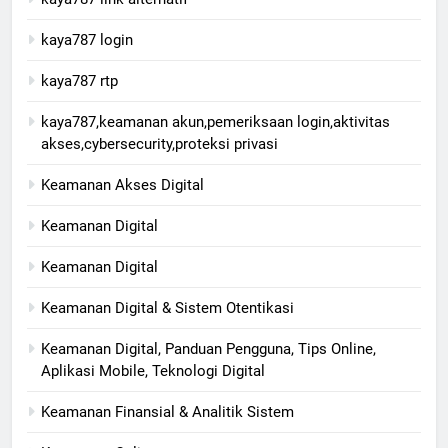
kaya787 login
kaya787 rtp
kaya787,keamanan akun,pemeriksaan login,aktivitas
akses,cybersecurity,proteksi privasi
Keamanan Akses Digital
Keamanan Digital​
Keamanan Digital
Keamanan Digital & Sistem Otentikasi
Keamanan Digital, Panduan Pengguna, Tips Online,
Aplikasi Mobile, Teknologi Digital
Keamanan Finansial & Analitik Sistem