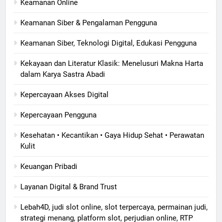
Keamanan Online
Keamanan Siber & Pengalaman Pengguna
Keamanan Siber, Teknologi Digital, Edukasi Pengguna
Kekayaan dan Literatur Klasik: Menelusuri Makna Harta
dalam Karya Sastra Abadi
Kepercayaan Akses Digital
Kepercayaan Pengguna
Kesehatan • Kecantikan • Gaya Hidup Sehat • Perawatan
Kulit
Keuangan Pribadi
Layanan Digital & Brand Trust
Lebah4D, judi slot online, slot terpercaya, permainan judi,
strategi menang, platform slot, perjudian online, RTP