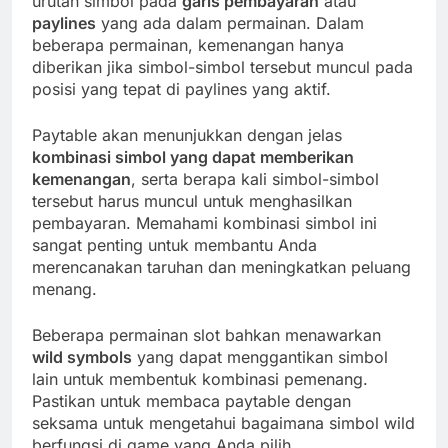
urutan simbol pada
garis pembayaran
atau
paylines
yang ada dalam permainan. Dalam
beberapa permainan, kemenangan hanya
diberikan jika simbol-simbol tersebut muncul pada
posisi yang tepat di paylines yang aktif.
Paytable akan menunjukkan dengan jelas
kombinasi simbol yang dapat memberikan
kemenangan
, serta berapa kali simbol-simbol
tersebut harus muncul untuk menghasilkan
pembayaran. Memahami kombinasi simbol ini
sangat penting untuk membantu Anda
merencanakan taruhan dan meningkatkan peluang
menang.
Beberapa permainan slot bahkan menawarkan
wild symbols
yang dapat menggantikan simbol
lain untuk membentuk kombinasi pemenang.
Pastikan untuk membaca paytable dengan
seksama untuk mengetahui bagaimana simbol wild
berfungsi di game yang Anda pilih.