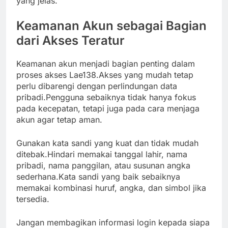
yang jelas.
Keamanan Akun sebagai Bagian
dari Akses Teratur
Keamanan akun menjadi bagian penting dalam
proses akses Lae138.Akses yang mudah tetap
perlu dibarengi dengan perlindungan data
pribadi.Pengguna sebaiknya tidak hanya fokus
pada kecepatan, tetapi juga pada cara menjaga
akun agar tetap aman.
Gunakan kata sandi yang kuat dan tidak mudah
ditebak.Hindari memakai tanggal lahir, nama
pribadi, nama panggilan, atau susunan angka
sederhana.Kata sandi yang baik sebaiknya
memakai kombinasi huruf, angka, dan simbol jika
tersedia.
Jangan membagikan informasi login kepada siapa