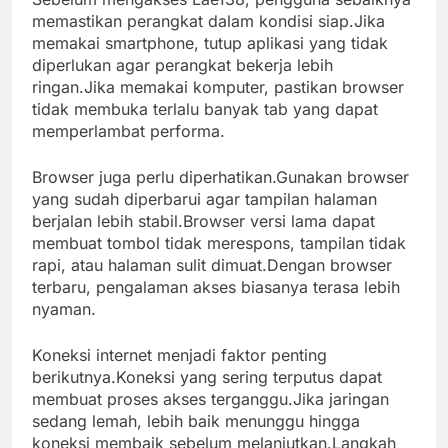
memastikan perangkat dalam kondisi siap.Jika
memakai smartphone, tutup aplikasi yang tidak
diperlukan agar perangkat bekerja lebih
ringan.Jika memakai komputer, pastikan browser
tidak membuka terlalu banyak tab yang dapat
memperlambat performa.
Browser juga perlu diperhatikan.Gunakan browser
yang sudah diperbarui agar tampilan halaman
berjalan lebih stabil.Browser versi lama dapat
membuat tombol tidak merespons, tampilan tidak
rapi, atau halaman sulit dimuat.Dengan browser
terbaru, pengalaman akses biasanya terasa lebih
nyaman.
Koneksi internet menjadi faktor penting
berikutnya.Koneksi yang sering terputus dapat
membuat proses akses terganggu.Jika jaringan
sedang lemah, lebih baik menunggu hingga
koneksi membaik sebelum melanjutkan.Langkah