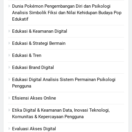
Dunia Pokémon Pengembangan Diri dan Psikologi
Analisis Simbolik Fiksi dan Nilai Kehidupan Budaya Pop
Edukatif
Edukasi & Keamanan Digital
Edukasi & Strategi Bermain
Edukasi & Tren
Edukasi Brand Digital
Edukasi Digital Analisis Sistem Permainan Psikologi
Pengguna
Efisiensi Akses Online
Etika Digital & Keamanan Data, Inovasi Teknologi,
Komunitas & Kepercayaan Pengguna
Evaluasi Akses Digital