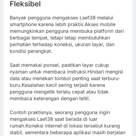
Fleksibel
Banyak pengguna mengakses Lae138 melalui
smartphone karena lebih praktis.Akses mobile
memungkinkan pengguna membuka platform dari
berbagai tempat, tetapi tetap membutuhkan
perhatian terhadap koneksi, ukuran layar, dan
kondisi perangkat.
Saat memakai ponsel, pastikan layar cukup
nyaman untuk membaca instruksi.Hindari mengisi
data atau menekan tombol penting saat terburu-
buru.Kesalahan kecil sering terjadi karena
pengguna mengetik terlalu cepat atau tidak
membaca keterangan dengan teliti.
Contoh praktisnya, seorang pengguna ingin
mengakses Lae138 saat berada di luar
rumah.Koneksi internet di lokasi tersebut kurang
stabil, sementara beberapa aplikasi masih berjalan