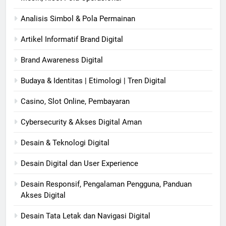
Analisis Simbol & Pola Permainan
Artikel Informatif Brand Digital
Brand Awareness Digital
Budaya & Identitas | Etimologi | Tren Digital
Casino, Slot Online, Pembayaran
Cybersecurity & Akses Digital Aman
Desain & Teknologi Digital
Desain Digital dan User Experience
Desain Responsif, Pengalaman Pengguna, Panduan
Akses Digital
Desain Tata Letak dan Navigasi Digital