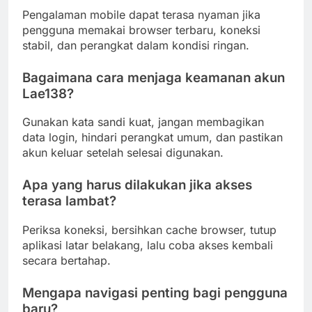
Pengalaman mobile dapat terasa nyaman jika
pengguna memakai browser terbaru, koneksi
stabil, dan perangkat dalam kondisi ringan.
Bagaimana cara menjaga keamanan akun
Lae138?
Gunakan kata sandi kuat, jangan membagikan
data login, hindari perangkat umum, dan pastikan
akun keluar setelah selesai digunakan.
Apa yang harus dilakukan jika akses
terasa lambat?
Periksa koneksi, bersihkan cache browser, tutup
aplikasi latar belakang, lalu coba akses kembali
secara bertahap.
Mengapa navigasi penting bagi pengguna
baru?