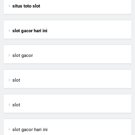
situs toto slot
slot gacor hari ini
slot gacor
slot
slot
slot gacor hari ini