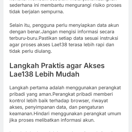
sederhana ini membantu mengurangi risiko proses
tidak berjalan sempurna.
Selain itu, pengguna perlu menyiapkan data akun
dengan benar.Jangan mengisi informasi secara
terburu-buru.Pastikan setiap data sesuai instruksi
agar proses akses Lae138 terasa lebih rapi dan
tidak perlu diulang.
Langkah Praktis agar Akses
Lae138 Lebih Mudah
Langkah pertama adalah menggunakan perangkat
pribadi yang aman.Perangkat pribadi memberi
kontrol lebih baik terhadap browser, riwayat
akses, penyimpanan data, dan pengaturan
keamanan.Hindari menggunakan perangkat umum
jika proses melibatkan informasi akun.