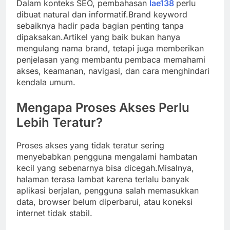
Dalam konteks SEO, pembahasan
lae138
perlu
dibuat natural dan informatif.Brand keyword
sebaiknya hadir pada bagian penting tanpa
dipaksakan.Artikel yang baik bukan hanya
mengulang nama brand, tetapi juga memberikan
penjelasan yang membantu pembaca memahami
akses, keamanan, navigasi, dan cara menghindari
kendala umum.
Mengapa Proses Akses Perlu
Lebih Teratur?
Proses akses yang tidak teratur sering
menyebabkan pengguna mengalami hambatan
kecil yang sebenarnya bisa dicegah.Misalnya,
halaman terasa lambat karena terlalu banyak
aplikasi berjalan, pengguna salah memasukkan
data, browser belum diperbarui, atau koneksi
internet tidak stabil.