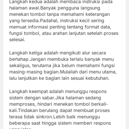
Langkah kedua adalah membaca instruksi pada
halaman awal.Banyak pengguna langsung
menekan tombol tanpa memahami keterangan
yang tersedia.Padahal, instruksi kecil sering
memuat informasi penting tentang format data,
fungsi tombol, atau arahan lanjutan setelah proses
selesai.
Langkah ketiga adalah mengikuti alur secara
bertahap.Jangan membuka terlalu banyak menu
sekaligus, terutama jika belum memahami fungsi
masing-masing bagian.Mulailah dari menu utama,
lalu lanjutkan ke bagian lain sesuai kebutuhan.
Langkah keempat adalah menunggu respons
sistem dengan sabar.Jika halaman sedang
memproses, hindari menekan tombol berkali-
kali.Tindakan berulang dapat membuat proses
terasa tidak sinkron.Lebih baik menunggu
beberapa saat hingga sistem memberi respons