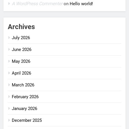
A WordPress Commenter
on
Hello world!
Archives
July 2026
June 2026
May 2026
April 2026
March 2026
February 2026
January 2026
December 2025