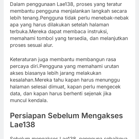
Dalam penggunaan Lae138, proses yang teratur
membantu pengguna menjalankan langkah secara
lebih tenang.Pengguna tidak perlu menebak-nebak
apa yang harus dilakukan setelah halaman
terbuka.Mereka dapat membaca instruksi,
memahami tombol yang tersedia, dan melanjutkan
proses sesuai alur.
Keteraturan juga membantu membangun rasa
percaya diri.Pengguna yang memahami urutan
akses biasanya lebih jarang melakukan
kesalahan.Mereka tahu kapan harus menunggu
halaman selesai dimuat, kapan perlu mengecek
data, dan kapan harus berhenti sejenak jika
muncul kendala.
Persiapan Sebelum Mengakses
Lae138
Sebelum mengakses Lae138, pengguna sebaiknya