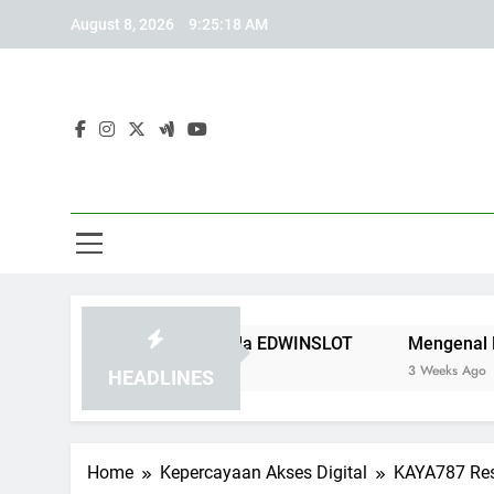
Skip
August 8, 2026
9:25:19 AM
to
content
Col
Dapatkan P
ang Diterapkan pada EDWINSLOT
Mengenal Fungsi Menu 
3 Weeks Ago
HEADLINES
Home
Kepercayaan Akses Digital
KAYA787 Res