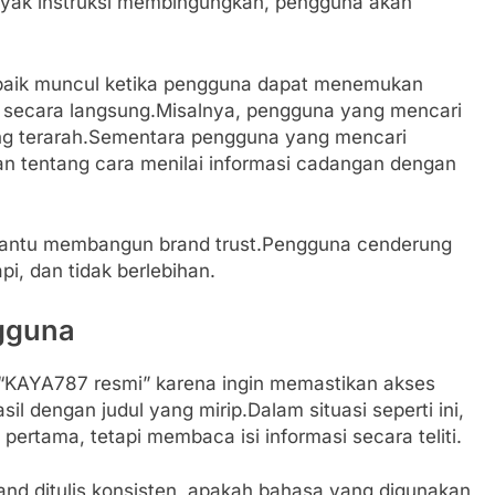
anyak instruksi membingungkan, pengguna akan
baik muncul ketika pengguna dapat menemukan
 secara langsung.Misalnya, pengguna yang mencari
g terarah.Sementara pengguna yang mencari
 tentang cara menilai informasi cadangan dengan
antu membangun brand trust.Pengguna cenderung
pi, dan tidak berlebihan.
ngguna
“KAYA787 resmi” karena ingin memastikan akses
l dengan judul yang mirip.Dalam situasi seperti ini,
pertama, tetapi membaca isi informasi secara teliti.
d ditulis konsisten, apakah bahasa yang digunakan