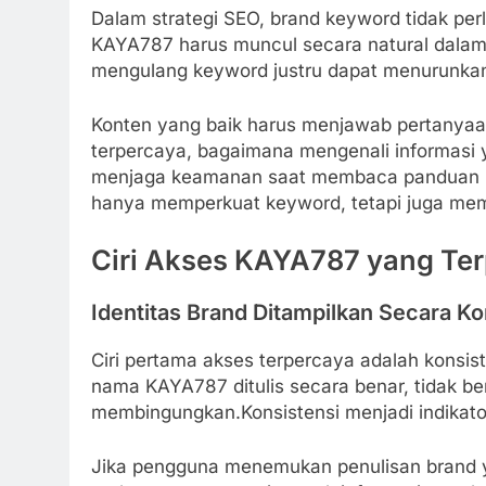
Dalam strategi SEO, brand keyword tidak pe
KAYA787 harus muncul secara natural dalam 
mengulang keyword justru dapat menurunk
Konten yang baik harus menjawab pertanyaan
terpercaya, bagaimana mengenali informasi y
menjaga keamanan saat membaca panduan bran
hanya memperkuat keyword, tetapi juga mem
Ciri Akses KAYA787 yang Te
Identitas Brand Ditampilkan Secara Ko
Ciri pertama akses terpercaya adalah konsi
nama KAYA787 ditulis secara benar, tidak b
membingungkan.Konsistensi menjadi indikator
Jika pengguna menemukan penulisan brand yan