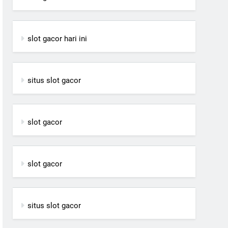
slot gacor hari ini
situs slot gacor
slot gacor
slot gacor
situs slot gacor