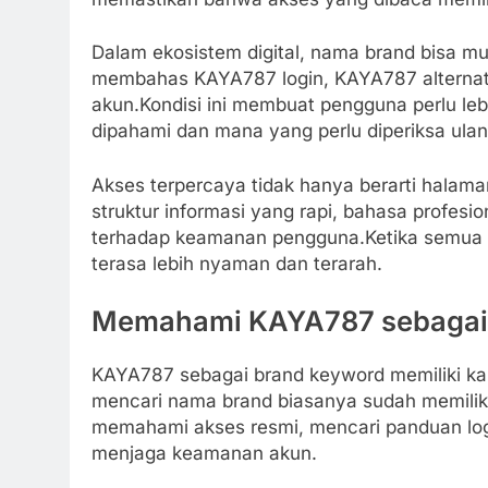
Dalam ekosistem digital, nama brand bisa m
membahas KAYA787 login, KAYA787 alternati
akun.Kondisi ini membuat pengguna perlu leb
dipahami dan mana yang perlu diperiksa ulan
Akses terpercaya tidak hanya berarti halam
struktur informasi yang rapi, bahasa profesi
terhadap keamanan pengguna.Ketika semua u
terasa lebih nyaman dan terarah.
Memahami KAYA787 sebagai
KAYA787 sebagai brand keyword memiliki ka
mencari nama brand biasanya sudah memiliki
memahami akses resmi, mencari panduan log
menjaga keamanan akun.