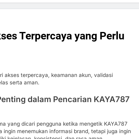
ses Terpercaya yang Perlu
 akses terpercaya, keamanan akun, validasi
las serta aman.
enting dalam Pencarian KAYA787
ama yang dicari pengguna ketika mengetik KAYA787
 ingin menemukan informasi brand, tetapi juga ingin
i kejelasan, konsistensi, dan rasa aman.