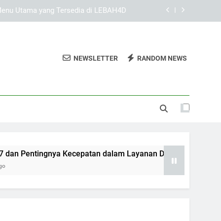
Menu Utama yang Tersedia di LEBAH4D
gnya Kecepatan dalam Layanan Digital
 Menu KAYA787 secara Lebih Terarah
NEWSLETTER
RANDOM NEWS
masi yang Diterapkan pada EDWINSLOT
tri Di Collection Heavy Duty.
Menu Utama yang Tersedia di LEBAH4D
gnya Kecepatan dalam Layanan Digital
 Menu KAYA787 secara Lebih Terarah
nya Kecepatan dalam Layanan Digital
Panduan Memanf
4 Weeks Ago