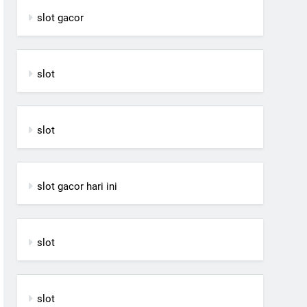
slot gacor
slot
slot
slot gacor hari ini
slot
slot