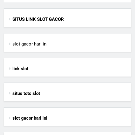
SITUS LINK SLOT GACOR
slot gacor hari ini
link slot
situs toto slot
slot gacor hari ini