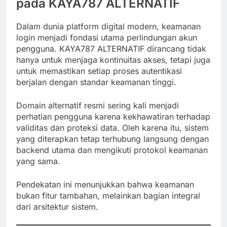
pada KAYA787 ALTERNATIF
Dalam dunia platform digital modern, keamanan
login menjadi fondasi utama perlindungan akun
pengguna. KAYA787 ALTERNATIF dirancang tidak
hanya untuk menjaga kontinuitas akses, tetapi juga
untuk memastikan setiap proses autentikasi
berjalan dengan standar keamanan tinggi.
Domain alternatif resmi sering kali menjadi
perhatian pengguna karena kekhawatiran terhadap
validitas dan proteksi data. Oleh karena itu, sistem
yang diterapkan tetap terhubung langsung dengan
backend utama dan mengikuti protokol keamanan
yang sama.
Pendekatan ini menunjukkan bahwa keamanan
bukan fitur tambahan, melainkan bagian integral
dari arsitektur sistem.