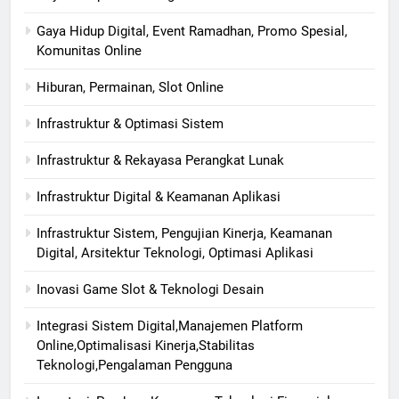
Gaya Hidup Digital, Event Ramadhan, Promo Spesial,
Komunitas Online
Hiburan, Permainan, Slot Online
Infrastruktur & Optimasi Sistem
Infrastruktur & Rekayasa Perangkat Lunak
Infrastruktur Digital & Keamanan Aplikasi
Infrastruktur Sistem, Pengujian Kinerja, Keamanan
Digital, Arsitektur Teknologi, Optimasi Aplikasi
Inovasi Game Slot & Teknologi Desain
Integrasi Sistem Digital,Manajemen Platform
Online,Optimalisasi Kinerja,Stabilitas
Teknologi,Pengalaman Pengguna