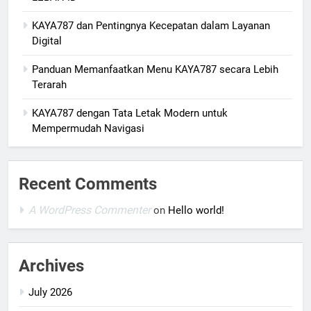
KAYA787 dan Pentingnya Kecepatan dalam Layanan
Digital
Panduan Memanfaatkan Menu KAYA787 secara Lebih
Terarah
KAYA787 dengan Tata Letak Modern untuk
Mempermudah Navigasi
Recent Comments
A WordPress Commenter
on
Hello world!
Archives
July 2026