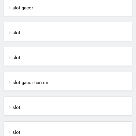
slot gacor
slot
slot
slot gacor hari ini
slot
slot