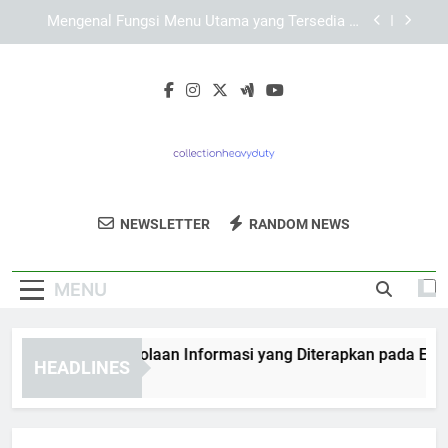
Skip
KAYA787 dan Pentingnya Kecepatan dalam
to
Layanan Digital
content
Panduan Memanfaatkan Menu KAYA787 secara
Lebih Terarah
Mengenal Pengelolaan Informasi yang Diterapkan
pada EDWINSLOT
Mengenal Fungsi Menu Utama yang Tersedia di
LEBAH4D
Collection
KAYA787 dan Pentingnya Kecepatan dalam
Dapatkan Produk Dan Peralatan Heavy
Layanan Digital
NEWSLETTER
RANDOM NEWS
Heavy Duty
Duty Terbaik Untuk Kebutuhan Industri
Panduan Memanfaatkan Menu KAYA787 secara
Lebih Terarah
Di Collection Heavy Duty.
MENU
engenal Pengelolaan Informasi yang Diterapkan pada EDWIN
HEADLINES
Weeks Ago