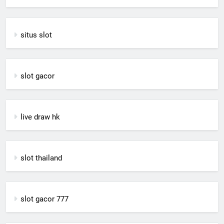
situs slot
slot gacor
live draw hk
slot thailand
slot gacor 777