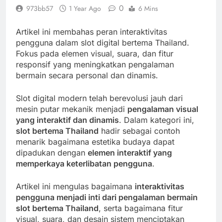
0
973bb57
1 Year Ago
6 Mins
Artikel ini membahas peran interaktivitas
pengguna dalam slot digital bertema Thailand.
Fokus pada elemen visual, suara, dan fitur
responsif yang meningkatkan pengalaman
bermain secara personal dan dinamis.
Slot digital modern telah berevolusi jauh dari
mesin putar mekanik menjadi
pengalaman visual
yang interaktif dan dinamis
. Dalam kategori ini,
slot bertema Thailand
hadir sebagai contoh
menarik bagaimana estetika budaya dapat
dipadukan dengan
elemen interaktif yang
memperkaya keterlibatan pengguna
.
Artikel ini mengulas bagaimana
interaktivitas
pengguna menjadi inti dari pengalaman bermain
slot bertema Thailand
, serta bagaimana fitur
visual, suara, dan desain sistem menciptakan