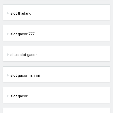
slot thailand
slot gacor 777
situs slot gacor
slot gacor hari ini
slot gacor