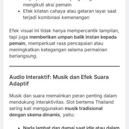
mengikuti aksi pemain
Efek kilatan cahaya atau getaran layar saat
terjadi kombinasi kemenangan
Efek visual ini tidak hanya mempercantik tampilan,
tapi juga
memberikan umpan balik instan kepada
pemain
, memperkuat rasa pencapaian atau
meningkatkan ketegangan selama permainan
berlangsung.
Audio Interaktif: Musik dan Efek Suara
Adaptif
Musik dan suara memainkan peran penting dalam
mendukung interaktivitas. Slot bertema Thailand
sering kali menggunakan
musik tradisional
dengan skema dinamis
, yaitu:
Nada lambat dan damai saat idle atau dalam