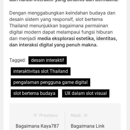
Dengan menggabungkan keindahan budaya dan
desain sistem yang responsif, slot bertema
Thailand menunjukkan bagaimana permainan
digital modern dapat melampaui fungsi hiburan
dan menjadi
media eksplorasi estetika, identitas,
dan interaksi digital yang penuh makna.
Tagged:
desain interaktif
interaktivitas slot Thailand
pengalaman pengguna game digital
slot bertema budaya
UX dalam slot visual
Previous:
Next:
Post
navigation
Bagaimana Kaya787
Bagaimana Link