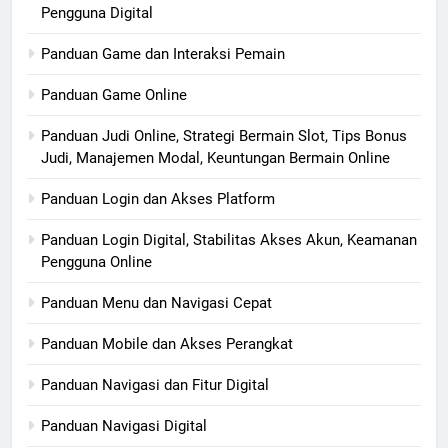
Pengguna Digital
Panduan Game dan Interaksi Pemain
Panduan Game Online
Panduan Judi Online, Strategi Bermain Slot, Tips Bonus
Judi, Manajemen Modal, Keuntungan Bermain Online
Panduan Login dan Akses Platform
Panduan Login Digital, Stabilitas Akses Akun, Keamanan
Pengguna Online
Panduan Menu dan Navigasi Cepat
Panduan Mobile dan Akses Perangkat
Panduan Navigasi dan Fitur Digital
Panduan Navigasi Digital