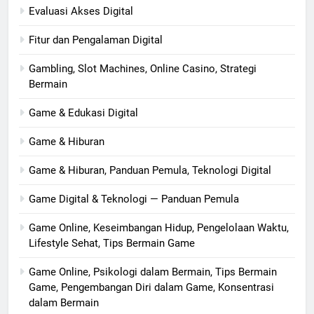
Evaluasi Akses Digital
Fitur dan Pengalaman Digital
Gambling, Slot Machines, Online Casino, Strategi
Bermain
Game & Edukasi Digital
Game & Hiburan
Game & Hiburan, Panduan Pemula, Teknologi Digital
Game Digital & Teknologi — Panduan Pemula
Game Online, Keseimbangan Hidup, Pengelolaan Waktu,
Lifestyle Sehat, Tips Bermain Game
Game Online, Psikologi dalam Bermain, Tips Bermain
Game, Pengembangan Diri dalam Game, Konsentrasi
dalam Bermain