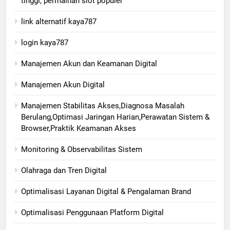
tinggi, permainan slot populer
link alternatif kaya787
login kaya787
Manajemen Akun dan Keamanan Digital
Manajemen Akun Digital
Manajemen Stabilitas Akses,Diagnosa Masalah
Berulang,Optimasi Jaringan Harian,Perawatan Sistem &
Browser,Praktik Keamanan Akses
Monitoring & Observabilitas Sistem
Olahraga dan Tren Digital
Optimalisasi Layanan Digital & Pengalaman Brand
Optimalisasi Penggunaan Platform Digital