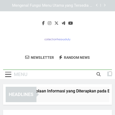
Skip
KAYA787 dan Pentingnya Kecepatan dalam
to
Layanan Digital
content
Panduan Memanfaatkan Menu KAYA787 secara
Lebih Terarah
Mengenal Pengelolaan Informasi yang Diterapkan
pada EDWINSLOT
Mengenal Fungsi Menu Utama yang Tersedia di
LEBAH4D
Collection
KAYA787 dan Pentingnya Kecepatan dalam
Dapatkan Produk Dan Peralatan Heavy
Layanan Digital
NEWSLETTER
RANDOM NEWS
Heavy Duty
Duty Terbaik Untuk Kebutuhan Industri
Panduan Memanfaatkan Menu KAYA787 secara
Lebih Terarah
Di Collection Heavy Duty.
MENU
engenal Pengelolaan Informasi yang Diterapkan pada EDWIN
HEADLINES
Weeks Ago