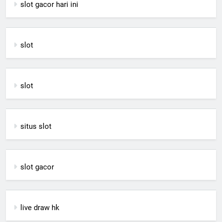
slot gacor hari ini
slot
slot
situs slot
slot gacor
live draw hk