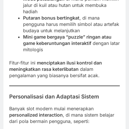
jalur di kuil atau hutan untuk membuka
hadiah
Putaran bonus bertingkat
, di mana
pengguna harus memilih simbol atau artefak
budaya untuk melanjutkan
Mini game bergaya “puzzle” ringan atau
game keberuntungan interaktif
dengan latar
mitologis
Fitur-fitur ini
menciptakan ilusi kontrol dan
meningkatkan rasa keterlibatan
dalam
pengalaman yang biasanya bersifat acak.
Personalisasi dan Adaptasi Sistem
Banyak slot modern mulai menerapkan
personalized interaction
, di mana sistem belajar
dari pola bermain pengguna, seperti: