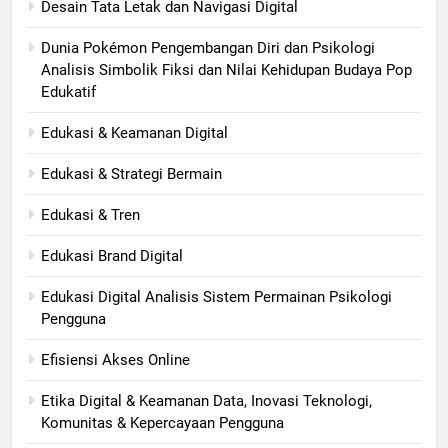
Desain Tata Letak dan Navigasi Digital
Dunia Pokémon Pengembangan Diri dan Psikologi
Analisis Simbolik Fiksi dan Nilai Kehidupan Budaya Pop
Edukatif
Edukasi & Keamanan Digital
Edukasi & Strategi Bermain
Edukasi & Tren
Edukasi Brand Digital
Edukasi Digital Analisis Sistem Permainan Psikologi
Pengguna
Efisiensi Akses Online
Etika Digital & Keamanan Data, Inovasi Teknologi,
Komunitas & Kepercayaan Pengguna