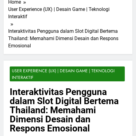
Home
User Experience (UX) | Desain Game | Teknologi
Interaktif
Interaktivitas Pengguna dalam Slot Digital Bertema
Thailand: Memahami Dimensi Desain dan Respons
Emosional
USER EXPERIENCE (UX) | DESAIN GAME | TEKNOLOGI
INTERAKTIF
Interaktivitas Pengguna
dalam Slot Digital Bertema
Thailand: Memahami
Dimensi Desain dan
Respons Emosional