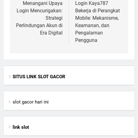
Menangani Upaya
Login Kaya787
Login Mencurigakan:
Bekerja di Perangkat
Strategi
Mobile: Mekanisme,
Perlindungan Akun di
Keamanan, dan
Era Digital
Pengalaman
Pengguna
SITUS LINK SLOT GACOR
slot gacor hari ini
link slot