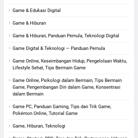
Game & Edukasi Digital
Game & Hiburan
Game & Hiburan, Panduan Pemula, Teknologi Digital
Game Digital & Teknologi — Panduan Pemula
Game Online, Keseimbangan Hidup, Pengelolaan Waktu,
Lifestyle Sehat, Tips Bermain Game
Game Online, Psikologi dalam Bermain, Tips Bermain
Game, Pengembangan Diri dalam Game, Konsentrasi
dalam Bermain
Game PC, Panduan Gaming, Tips dan Trik Game,
Pokémon Online, Tutorial Game
Game, Hiburan, Teknologi