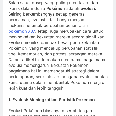
Salah satu konsep yang paling mendalam dan
ikonik dalam dunia
Pokémon
adalah
evolusi
.
Seiring berkembangnya setiap generasi
permainan, evolusi tidak hanya menjadi
mekanisme untuk perubahan penampilan
pokemon 787
, tetapi juga merupakan cara untuk
meningkatkan kekuatan mereka secara signifikan.
Evolusi memiliki dampak besar pada kekuatan
Pokémon, yang mencakup perubahan statistik,
tipe, kemampuan, dan potensi serangan mereka.
Dalam artikel ini, kita akan membahas bagaimana
evolusi memengaruhi kekuatan Pokémon,
bagaimana hal ini memengaruhi strategi dalam
pertempuran, serta alasan mengapa evolusi adalah
kunci utama dalam membentuk Pokémon menjadi
lebih kuat dan lebih tangguh.
1.
Evolusi: Meningkatkan Statistik Pokémon
Evolusi Pokémon biasanya disertai dengan