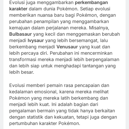
Evolusi juga menggambarkan
perkembangan
karakter
dalam dunia Pokémon. Setiap evolusi
memberikan nuansa baru bagi Pokémon, dengan
perubahan penampilan yang menggambarkan
kemajuan dalam perjalanan mereka. Misalnya,
Bulbasaur
yang kecil dan menggemaskan berubah
menjadi
Ivysaur
yang lebih bersemangat, lalu
berkembang menjadi
Venusaur
yang kuat dan
lebih percaya diri. Perubahan ini mencerminkan
transformasi mereka menjadi lebih berpengalaman
dan lebih siap untuk menghadapi tantangan yang
lebih besar.
Evolusi memberi pemain rasa pencapaian dan
kedalaman emosional, karena mereka melihat
Pokémon yang mereka latih berkembang dan
menjadi lebih kuat. Ini adalah bagian dari
pengalaman bermain yang tidak hanya berkaitan
dengan statistik dan kekuatan, tetapi juga dengan
pertumbuhan karakter Pokémon.