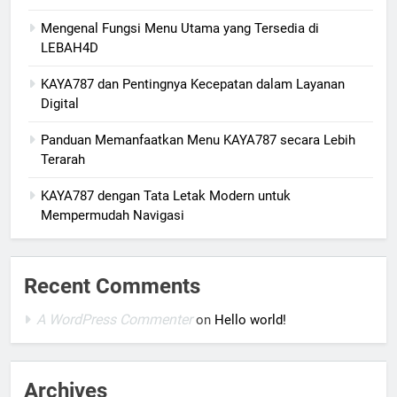
Mengenal Fungsi Menu Utama yang Tersedia di
LEBAH4D
KAYA787 dan Pentingnya Kecepatan dalam Layanan
Digital
Panduan Memanfaatkan Menu KAYA787 secara Lebih
Terarah
KAYA787 dengan Tata Letak Modern untuk
Mempermudah Navigasi
Recent Comments
A WordPress Commenter
on
Hello world!
Archives