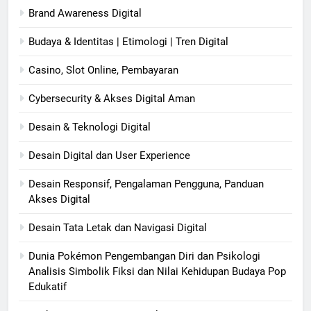
Brand Awareness Digital
Budaya & Identitas | Etimologi | Tren Digital
Casino, Slot Online, Pembayaran
Cybersecurity & Akses Digital Aman
Desain & Teknologi Digital
Desain Digital dan User Experience
Desain Responsif, Pengalaman Pengguna, Panduan
Akses Digital
Desain Tata Letak dan Navigasi Digital
Dunia Pokémon Pengembangan Diri dan Psikologi
Analisis Simbolik Fiksi dan Nilai Kehidupan Budaya Pop
Edukatif