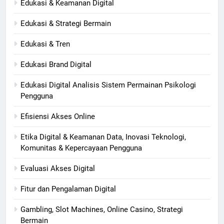
Edukasi & Keamanan Digital
Edukasi & Strategi Bermain
Edukasi & Tren
Edukasi Brand Digital
Edukasi Digital Analisis Sistem Permainan Psikologi
Pengguna
Efisiensi Akses Online
Etika Digital & Keamanan Data, Inovasi Teknologi,
Komunitas & Kepercayaan Pengguna
Evaluasi Akses Digital
Fitur dan Pengalaman Digital
Gambling, Slot Machines, Online Casino, Strategi
Bermain