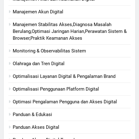
Manajemen Akun Digital
Manajemen Stabilitas Akses,Diagnosa Masalah
Berulang,Optimasi Jaringan Harian,Perawatan Sistem &
Browser,Praktik Keamanan Akses
Monitoring & Observabilitas Sistem
Olahraga dan Tren Digital
Optimalisasi Layanan Digital & Pengalaman Brand
Optimalisasi Penggunaan Platform Digital
Optimasi Pengalaman Pengguna dan Akses Digital
Panduan & Edukasi
Panduan Akses Digital