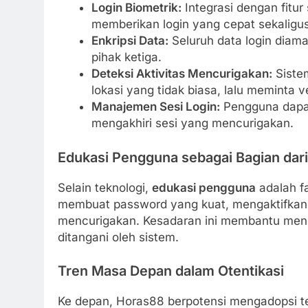
Login Biometrik:
Integrasi dengan fitur
memberikan login yang cepat sekaligu
Enkripsi Data:
Seluruh data login diama
pihak ketiga.
Deteksi Aktivitas Mencurigakan:
Sistem
lokasi yang tidak biasa, lalu meminta v
Manajemen Sesi Login:
Pengguna dapat
mengakhiri sesi yang mencurigakan.
Edukasi Pengguna sebagai Bagian dari
Selain teknologi,
edukasi pengguna
adalah f
membuat password yang kuat, mengaktifkan 2
mencurigakan. Kesadaran ini membantu men
ditangani oleh sistem.
Tren Masa Depan dalam Otentikasi
Ke depan, Horas88 berpotensi mengadopsi t