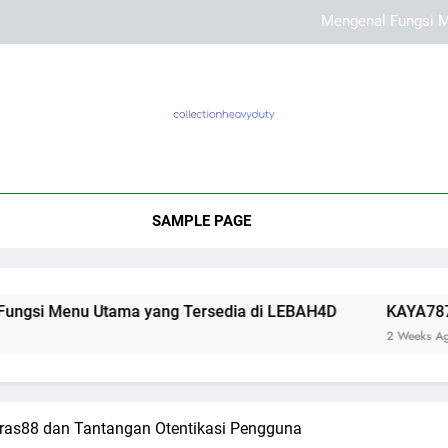
Mengenal Fungsi 
KAYA787 dan Pentin
Panduan Memanfaatkan
Mengenal Pengelolaan Infor
lection Heavy Duty
roduk Dan Peralatan Heavy Duty Terbaik Untuk Kebutuhan Indus
Mengenal Fungsi 
SAMPLE PAGE
KAYA787 dan Pentin
Panduan Memanfaatkan
nu Utama yang Tersedia di LEBAH4D
KAYA787 dan Pent
2 Weeks Ago
ras88 dan Tantangan Otentikasi Pengguna