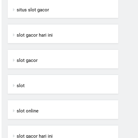
situs slot gacor
slot gacor hari ini
slot gacor
slot
slot online
slot gacor hari ini