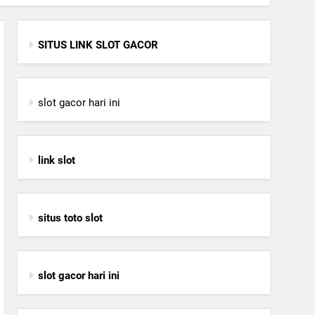
SITUS LINK SLOT GACOR
slot gacor hari ini
link slot
situs toto slot
slot gacor hari ini