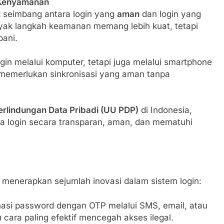
 Kenyamanan
k seimbang antara login yang
aman
dan login yang
yak langkah keamanan memang lebih kuat, tetapi
ani.
gin melalui komputer, tetapi juga melalui smartphone
t memerlukan sinkronisasi yang aman tanpa
rlindungan Data Pribadi (UU PDP)
di Indonesia,
ola login secara transparan, aman, dan mematuhi
 menerapkan sejumlah inovasi dalam sistem login:
si password dengan OTP melalui SMS, email, atau
u cara paling efektif mencegah akses ilegal.