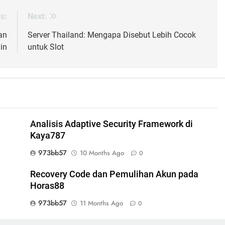
s:
Next:
an
Server Thailand: Mengapa Disebut Lebih Cocok
in
untuk Slot
Analisis Adaptive Security Framework di
Kaya787
973bb57
10 Months Ago
0
Recovery Code dan Pemulihan Akun pada
Horas88
973bb57
11 Months Ago
0