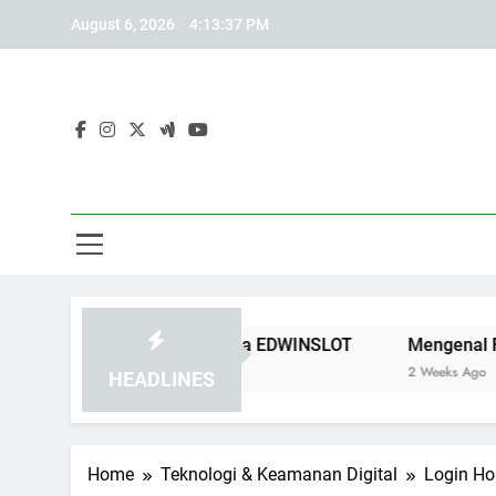
Skip
August 6, 2026
4:13:38 PM
to
content
Col
Dapatkan P
i yang Diterapkan pada EDWINSLOT
Mengenal Fungsi Me
2 Weeks Ago
HEADLINES
Home
Teknologi & Keamanan Digital
Login Ho