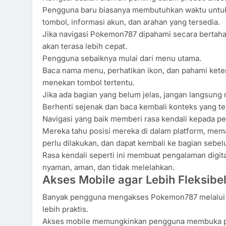
Pengguna baru biasanya membutuhkan waktu unt
tombol, informasi akun, dan arahan yang tersedia.
Jika navigasi Pokemon787 dipahami secara bertaha
akan terasa lebih cepat.
Pengguna sebaiknya mulai dari menu utama.
Baca nama menu, perhatikan ikon, dan pahami ket
menekan tombol tertentu.
Jika ada bagian yang belum jelas, jangan langsung
Berhenti sejenak dan baca kembali konteks yang te
Navigasi yang baik memberi rasa kendali kepada p
Mereka tahu posisi mereka di dalam platform, me
perlu dilakukan, dan dapat kembali ke bagian sebel
Rasa kendali seperti ini membuat pengalaman digita
nyaman, aman, dan tidak melelahkan.
Akses Mobile agar Lebih Fleksibe
Banyak pengguna mengakses Pokemon787 melalui
lebih praktis.
Akses mobile memungkinkan pengguna membuka pl