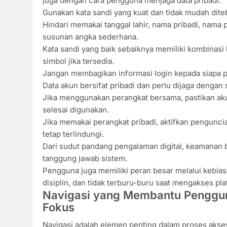
juga dengan cara pengguna menjaga data pribadi.
Gunakan kata sandi yang kuat dan tidak mudah dite
Hindari memakai tanggal lahir, nama pribadi, nama 
susunan angka sederhana.
Kata sandi yang baik sebaiknya memiliki kombinasi 
simbol jika tersedia.
Jangan membagikan informasi login kepada siapa 
Data akun bersifat pribadi dan perlu dijaga dengan 
Jika menggunakan perangkat bersama, pastikan aku
selesai digunakan.
Jika memakai perangkat pribadi, aktifkan penguncia
tetap terlindungi.
Dari sudut pandang pengalaman digital, keamanan
tanggung jawab sistem.
Pengguna juga memiliki peran besar melalui kebiasa
disiplin, dan tidak terburu-buru saat mengakses pla
Navigasi yang Membantu Penggu
Fokus
Navigasi adalah elemen penting dalam proses akses