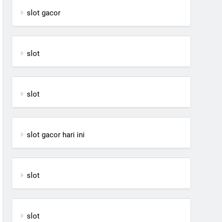
slot gacor
slot
slot
slot gacor hari ini
slot
slot