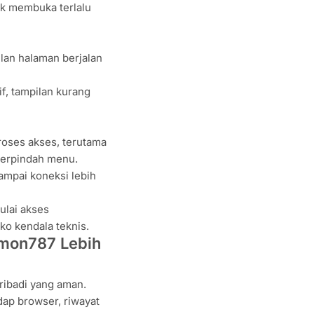
ak membuka terlalu
lan halaman berjalan
f, tampilan kurang
roses akses, terutama
berpindah menu.
ampai koneksi lebih
lai akses
ko kendala teknis.
emon787 Lebih
ibadi yang aman.
dap browser, riwayat