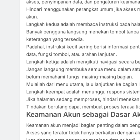
akses, penyimpanan data, dan pengaturan keamana
Hindari menggunakan perangkat umum jika akses m
akun.
Langkah kedua adalah membaca instruksi pada hal
Banyak pengguna langsung menekan tombol tanp
keterangan yang tersedia.
Padahal, instruksi kecil sering berisi informasi pen
data, fungsi tombol, atau arahan lanjutan.
Langkah ketiga adalah mengikuti navigasi secara b
Jangan langsung membuka semua menu dalam satu 
belum memahami fungsi masing-masing bagian.
Mulailah dari menu utama, lalu lanjutkan ke bagian 
Langkah keempat adalah menunggu respons sistem
Jika halaman sedang memproses, hindari menekan t
Tindakan berulang dapat membuat proses terasa tid
Keamanan Akun sebagai Dasar Ak
Keamanan akun menjadi bagian penting dalam pe
Akses yang teratur tidak hanya berkaitan dengan al