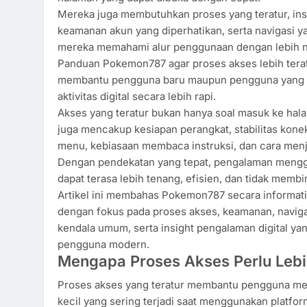
Mereka juga membutuhkan proses yang teratur, inst
keamanan akun yang diperhatikan, serta navigasi
mereka memahami alur penggunaan dengan lebih 
Panduan Pokemon787 agar proses akses lebih terat
membantu pengguna baru maupun pengguna yang i
aktivitas digital secara lebih rapi.
Akses yang teratur bukan hanya soal masuk ke hala
juga mencakup kesiapan perangkat, stabilitas kon
menu, kebiasaan membaca instruksi, dan cara menj
Dengan pendekatan yang tepat, pengalaman men
dapat terasa lebih tenang, efisien, dan tidak memb
Artikel ini membahas Pokemon787 secara informatif
dengan fokus pada proses akses, keamanan, naviga
kendala umum, serta insight pengalaman digital ya
pengguna modern.
Mengapa Proses Akses Perlu Lebi
Proses akses yang teratur membantu pengguna me
kecil yang sering terjadi saat menggunakan platform