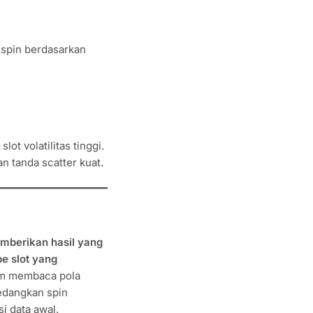
 spin berdasarkan
t volatilitas tinggi.
n tanda scatter kuat.
mberikan hasil yang
e slot yang
am membaca pola
sedangkan spin
i data awal.