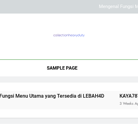
Mengenal Fungsi 
KAYA787 dan Pentin
Panduan Memanfaatkan
Mengenal Pengelolaan Infor
lection Heavy Duty
roduk Dan Peralatan Heavy Duty Terbaik Untuk Kebutuhan Indus
Mengenal Fungsi 
SAMPLE PAGE
KAYA787 dan Pentin
Panduan Memanfaatkan
 Utama yang Tersedia di LEBAH4D
KAYA787 dan Pentin
3 Weeks Ago