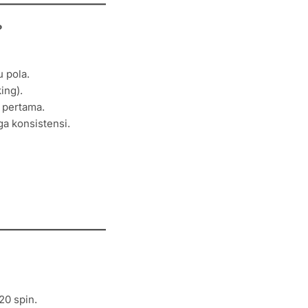
?
 pola.
ing).
 pertama.
a konsistensi.
20 spin.