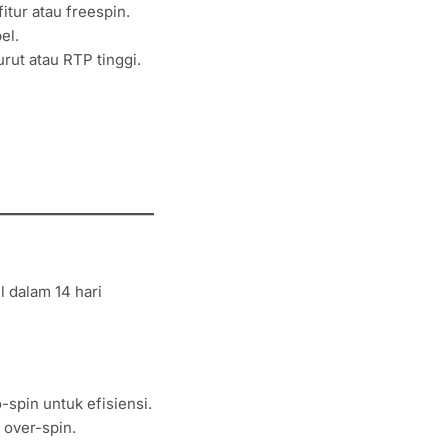
itur atau freespin.
el.
rut atau RTP tinggi.
l dalam 14 hari
spin untuk efisiensi.
 over-spin.