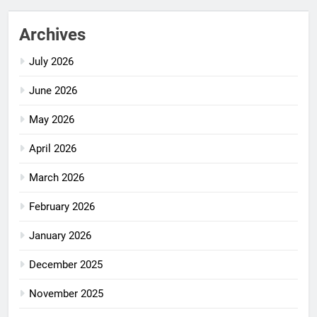
Archives
July 2026
June 2026
May 2026
April 2026
March 2026
February 2026
January 2026
December 2025
November 2025