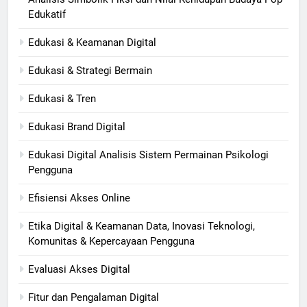
Edukatif
Edukasi & Keamanan Digital
Edukasi & Strategi Bermain
Edukasi & Tren
Edukasi Brand Digital
Edukasi Digital Analisis Sistem Permainan Psikologi
Pengguna
Efisiensi Akses Online
Etika Digital & Keamanan Data, Inovasi Teknologi,
Komunitas & Kepercayaan Pengguna
Evaluasi Akses Digital
Fitur dan Pengalaman Digital