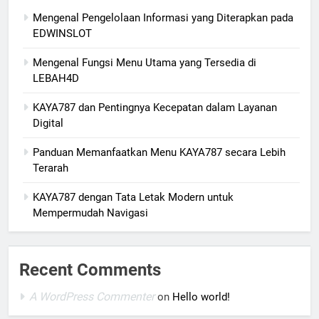
Mengenal Pengelolaan Informasi yang Diterapkan pada
EDWINSLOT
Mengenal Fungsi Menu Utama yang Tersedia di
LEBAH4D
KAYA787 dan Pentingnya Kecepatan dalam Layanan
Digital
Panduan Memanfaatkan Menu KAYA787 secara Lebih
Terarah
KAYA787 dengan Tata Letak Modern untuk
Mempermudah Navigasi
Recent Comments
A WordPress Commenter
on
Hello world!