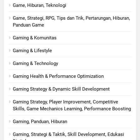
Game, Hiburan, Teknologi
Game, Strategi, RPG, Tips dan Trik, Pertarungan, Hiburan,
Panduan Game
Gaming & Komunitas
Gaming & Lifestyle
Gaming & Technology
Gaming Health & Performance Optimization
Gaming Strategy & Dynamic Skill Development
Gaming Strategy, Player Improvement, Competitive
Skills, Game Mechanics Learning, Performance Boosting
Gaming, Panduan, Hiburan
Gaming, Strategi & Taktik, Skill Development, Edukasi