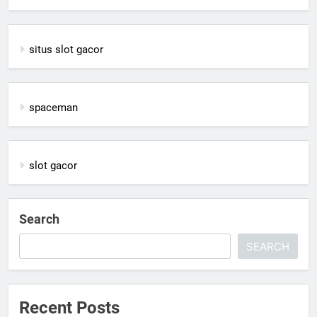
situs slot gacor
spaceman
slot gacor
Search
SEARCH
Recent Posts