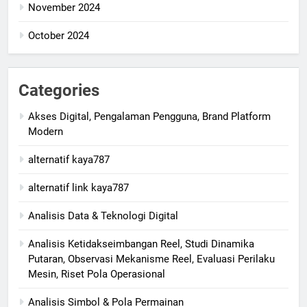
November 2024
October 2024
Categories
Akses Digital, Pengalaman Pengguna, Brand Platform
Modern
alternatif kaya787
alternatif link kaya787
Analisis Data & Teknologi Digital
Analisis Ketidakseimbangan Reel, Studi Dinamika
Putaran, Observasi Mekanisme Reel, Evaluasi Perilaku
Mesin, Riset Pola Operasional
Analisis Simbol & Pola Permainan