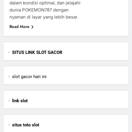
dalam kondisi optimal, dan jelajahi
dunia POKEMON787 dengan
nyaman di layar yang lebih besar.
Read More
SITUS LINK SLOT GACOR
slot gacor hari ini
link slot
situs toto slot