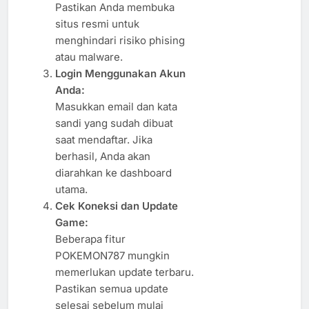
Pastikan Anda membuka
situs resmi untuk
menghindari risiko phising
atau malware.
Login Menggunakan Akun
Anda:
Masukkan email dan kata
sandi yang sudah dibuat
saat mendaftar. Jika
berhasil, Anda akan
diarahkan ke dashboard
utama.
Cek Koneksi dan Update
Game:
Beberapa fitur
POKEMON787 mungkin
memerlukan update terbaru.
Pastikan semua update
selesai sebelum mulai