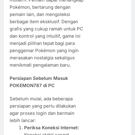
Pokémon, bertarung dengan
pemain lain, dan mengoleksi
berbagai item eksklusif. Dengan
grafis yang cukup ramah untuk PC
dan kontrol yang intuitif, game ini
menjadi pilihan tepat bagi para
penggemar Pokémon yang ingin
merasakan nostalgia sekaligus
menikmati pengalaman baru.
Persiapan Sebelum Masuk
POKEMON787 di PC
Sebelum mulai, ada beberapa
persiapan yang perlu dilakukan
agar proses login dan bermain
lebih lancar:
Periksa Koneksi Internet:
Koneksi stabil sangat