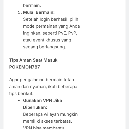
bermain.
Mulai Bermain:
Setelah login berhasil, pilih
mode permainan yang Anda
inginkan, seperti PvE, PvP,
atau event khusus yang
sedang berlangsung.
Tips Aman Saat Masuk
POKEMON787
Agar pengalaman bermain tetap
aman dan nyaman, ikuti beberapa
tips berikut:
Gunakan VPN Jika
Diperlukan:
Beberapa wilayah mungkin
memiliki akses terbatas.
VPN bisa membantu