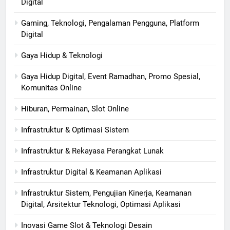
Digital
Gaming, Teknologi, Pengalaman Pengguna, Platform
Digital
Gaya Hidup & Teknologi
Gaya Hidup Digital, Event Ramadhan, Promo Spesial,
Komunitas Online
Hiburan, Permainan, Slot Online
Infrastruktur & Optimasi Sistem
Infrastruktur & Rekayasa Perangkat Lunak
Infrastruktur Digital & Keamanan Aplikasi
Infrastruktur Sistem, Pengujian Kinerja, Keamanan
Digital, Arsitektur Teknologi, Optimasi Aplikasi
Inovasi Game Slot & Teknologi Desain