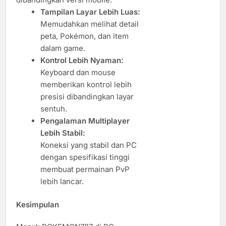
Tampilan Layar Lebih Luas:
Memudahkan melihat detail
peta, Pokémon, dan item
dalam game.
Kontrol Lebih Nyaman:
Keyboard dan mouse
memberikan kontrol lebih
presisi dibandingkan layar
sentuh.
Pengalaman Multiplayer
Lebih Stabil:
Koneksi yang stabil dan PC
dengan spesifikasi tinggi
membuat permainan PvP
lebih lancar.
Kesimpulan