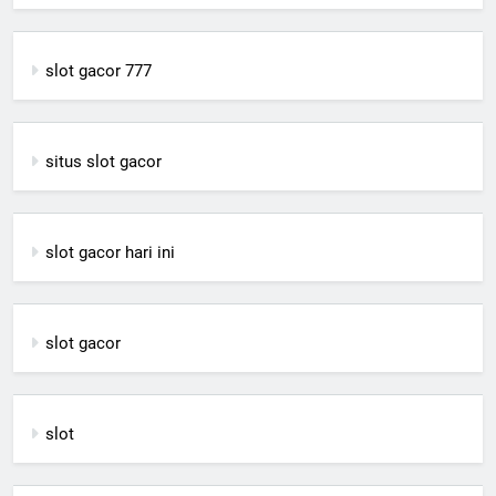
slot gacor 777
situs slot gacor
slot gacor hari ini
slot gacor
slot