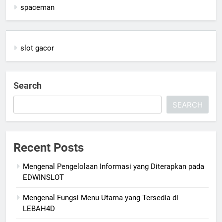
spaceman
slot gacor
Search
SEARCH
Recent Posts
Mengenal Pengelolaan Informasi yang Diterapkan pada
EDWINSLOT
Mengenal Fungsi Menu Utama yang Tersedia di
LEBAH4D