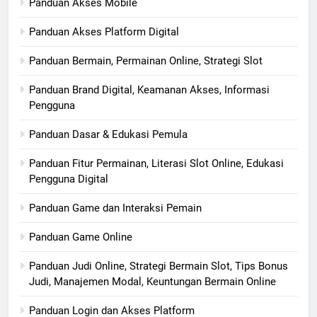
Panduan Akses Mobile
Panduan Akses Platform Digital
Panduan Bermain, Permainan Online, Strategi Slot
Panduan Brand Digital, Keamanan Akses, Informasi
Pengguna
Panduan Dasar & Edukasi Pemula
Panduan Fitur Permainan, Literasi Slot Online, Edukasi
Pengguna Digital
Panduan Game dan Interaksi Pemain
Panduan Game Online
Panduan Judi Online, Strategi Bermain Slot, Tips Bonus
Judi, Manajemen Modal, Keuntungan Bermain Online
Panduan Login dan Akses Platform