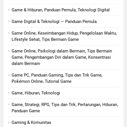
Game & Hiburan, Panduan Pemula, Teknologi Digital
Game Digital & Teknologi — Panduan Pemula
Game Online, Keseimbangan Hidup, Pengelolaan Waktu,
Lifestyle Sehat, Tips Bermain Game
Game Online, Psikologi dalam Bermain, Tips Bermain
Game, Pengembangan Diri dalam Game, Konsentrasi
dalam Bermain
Game PC, Panduan Gaming, Tips dan Trik Game,
Pokémon Online, Tutorial Game
Game, Hiburan, Teknologi
Game, Strategi, RPG, Tips dan Trik, Pertarungan, Hiburan,
Panduan Game
Gaming & Komunitas