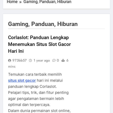
Home
Gaming, Panduan, Hiburan
Gaming, Panduan, Hiburan
Corlaslot: Panduan Lengkap
Menemukan Situs Slot Gacor
Hari Ini
973bb57
1 year ago
0
6
mins
Temukan cara terbaik memilih
situs slot gacor
hari ini melalui
panduan lengkap Corlaslot.
Pelajari tips, trik, dan fitur penting
agar pengalaman bermain lebih
optimal dan terpercaya.
Dalam dunia permainan slot online,