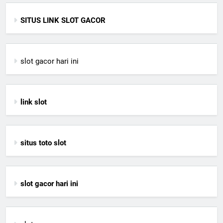
SITUS LINK SLOT GACOR
slot gacor hari ini
link slot
situs toto slot
slot gacor hari ini