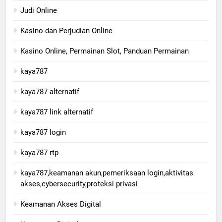
Judi Online
Kasino dan Perjudian Online
Kasino Online, Permainan Slot, Panduan Permainan
kaya787
kaya787 alternatif
kaya787 link alternatif
kaya787 login
kaya787 rtp
kaya787,keamanan akun,pemeriksaan login,aktivitas
akses,cybersecurity,proteksi privasi
Keamanan Akses Digital