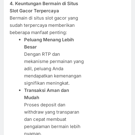
4. Keuntungan Bermain di Situs
Slot Gacor Terpercaya
Bermain di situs slot gacor yang
sudah terpercaya memberikan
beberapa manfaat penting:
Peluang Menang Lebih
Besar
Dengan RTP dan
mekanisme permainan yang
adil, peluang Anda
mendapatkan kemenangan
signifikan meningkat.
Transaksi Aman dan
Mudah
Proses deposit dan
withdraw yang transparan
dan cepat membuat
pengalaman bermain lebih
nyaman.