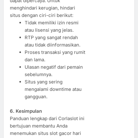
dapat dipercaya. Untuk
menghindari kerugian, hindari
situs dengan ciri-ciri berikut:
Tidak memiliki izin resmi
atau lisensi yang jelas.
RTP yang sangat rendah
atau tidak diinformasikan.
Proses transaksi yang rumit
dan lama.
Ulasan negatif dari pemain
sebelumnya.
Situs yang sering
mengalami downtime atau
gangguan.
6. Kesimpulan
Panduan lengkap dari Corlaslot ini
bertujuan membantu Anda
menemukan situs slot gacor hari