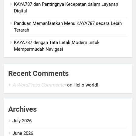
KAYA787 dan Pentingnya Kecepatan dalam Layanan
Digital
Panduan Memanfaatkan Menu KAYA787 secara Lebih
Terarah
KAYA787 dengan Tata Letak Modern untuk
Mempermudah Navigasi
Recent Comments
A WordPress Commenter
on
Hello world!
Archives
July 2026
June 2026