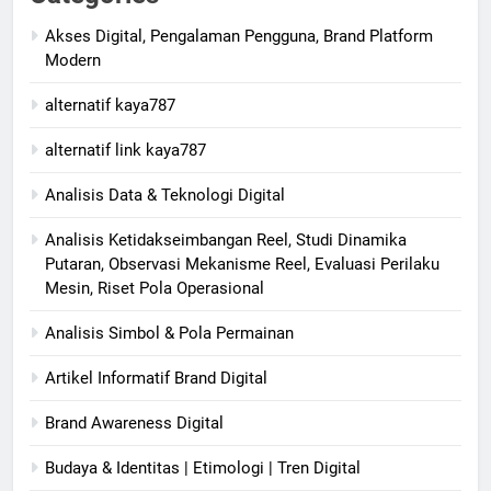
Akses Digital, Pengalaman Pengguna, Brand Platform
Modern
alternatif kaya787
alternatif link kaya787
Analisis Data & Teknologi Digital
Analisis Ketidakseimbangan Reel, Studi Dinamika
Putaran, Observasi Mekanisme Reel, Evaluasi Perilaku
Mesin, Riset Pola Operasional
Analisis Simbol & Pola Permainan
Artikel Informatif Brand Digital
Brand Awareness Digital
Budaya & Identitas | Etimologi | Tren Digital