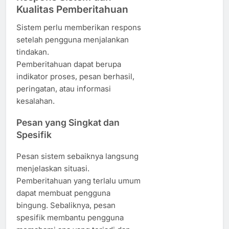
Kualitas Pemberitahuan
Sistem perlu memberikan respons
setelah pengguna menjalankan
tindakan.
Pemberitahuan dapat berupa
indikator proses, pesan berhasil,
peringatan, atau informasi
kesalahan.
Pesan yang Singkat dan
Spesifik
Pesan sistem sebaiknya langsung
menjelaskan situasi.
Pemberitahuan yang terlalu umum
dapat membuat pengguna
bingung. Sebaliknya, pesan
spesifik membantu pengguna