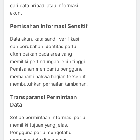
dari data pribadi atau informasi
akun.
Pemisahan Informasi Sensitif
Data akun, kata sandi, verifikasi,
dan perubahan identitas perlu
ditempatkan pada area yang
memiliki perlindungan lebih tinggi.
Pemisahan membantu pengguna
memahami bahwa bagian tersebut
membutuhkan perhatian tambahan.
Transparansi Permintaan
Data
Setiap permintaan informasi perlu
memiliki tujuan yang jelas.
Pengguna perlu mengetahui
mengapa data diminta dan