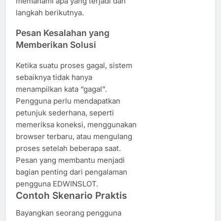
memahami apa yang terjadi dan
langkah berikutnya.
Pesan Kesalahan yang
Memberikan Solusi
Ketika suatu proses gagal, sistem
sebaiknya tidak hanya
menampilkan kata “gagal”.
Pengguna perlu mendapatkan
petunjuk sederhana, seperti
memeriksa koneksi, menggunakan
browser terbaru, atau mengulang
proses setelah beberapa saat.
Pesan yang membantu menjadi
bagian penting dari pengalaman
pengguna EDWINSLOT.
Contoh Skenario Praktis
Bayangkan seorang pengguna