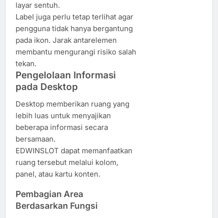
layar sentuh.
Label juga perlu tetap terlihat agar
pengguna tidak hanya bergantung
pada ikon. Jarak antarelemen
membantu mengurangi risiko salah
tekan.
Pengelolaan Informasi
pada Desktop
Desktop memberikan ruang yang
lebih luas untuk menyajikan
beberapa informasi secara
bersamaan.
EDWINSLOT dapat memanfaatkan
ruang tersebut melalui kolom,
panel, atau kartu konten.
Pembagian Area
Berdasarkan Fungsi