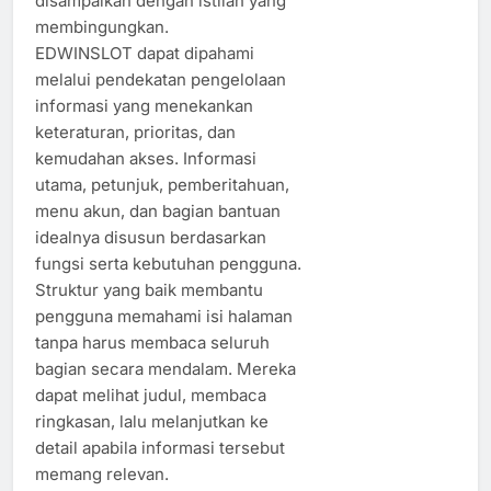
disampaikan dengan istilah yang
membingungkan.
EDWINSLOT dapat dipahami
melalui pendekatan pengelolaan
informasi yang menekankan
keteraturan, prioritas, dan
kemudahan akses. Informasi
utama, petunjuk, pemberitahuan,
menu akun, dan bagian bantuan
idealnya disusun berdasarkan
fungsi serta kebutuhan pengguna.
Struktur yang baik membantu
pengguna memahami isi halaman
tanpa harus membaca seluruh
bagian secara mendalam. Mereka
dapat melihat judul, membaca
ringkasan, lalu melanjutkan ke
detail apabila informasi tersebut
memang relevan.