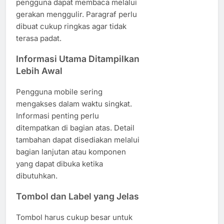
pengguna dapat membaca melalui
gerakan menggulir. Paragraf perlu
dibuat cukup ringkas agar tidak
terasa padat.
Informasi Utama Ditampilkan
Lebih Awal
Pengguna mobile sering
mengakses dalam waktu singkat.
Informasi penting perlu
ditempatkan di bagian atas. Detail
tambahan dapat disediakan melalui
bagian lanjutan atau komponen
yang dapat dibuka ketika
dibutuhkan.
Tombol dan Label yang Jelas
Tombol harus cukup besar untuk