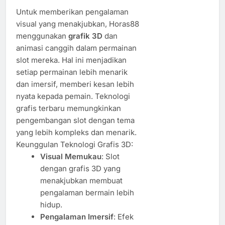
Untuk memberikan pengalaman
visual yang menakjubkan, Horas88
menggunakan
grafik 3D
dan
animasi canggih dalam permainan
slot mereka. Hal ini menjadikan
setiap permainan lebih menarik
dan imersif, memberi kesan lebih
nyata kepada pemain. Teknologi
grafis terbaru memungkinkan
pengembangan slot dengan tema
yang lebih kompleks dan menarik.
Keunggulan Teknologi Grafis 3D:
Visual Memukau
: Slot
dengan grafis 3D yang
menakjubkan membuat
pengalaman bermain lebih
hidup.
Pengalaman Imersif
: Efek