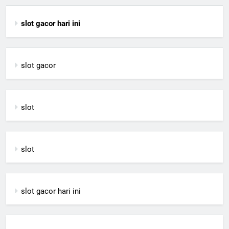
slot gacor hari ini
slot gacor
slot
slot
slot gacor hari ini