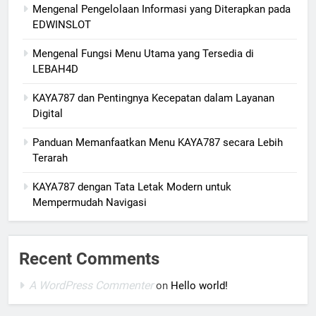
Mengenal Pengelolaan Informasi yang Diterapkan pada
EDWINSLOT
Mengenal Fungsi Menu Utama yang Tersedia di
LEBAH4D
KAYA787 dan Pentingnya Kecepatan dalam Layanan
Digital
Panduan Memanfaatkan Menu KAYA787 secara Lebih
Terarah
KAYA787 dengan Tata Letak Modern untuk
Mempermudah Navigasi
Recent Comments
A WordPress Commenter
on
Hello world!