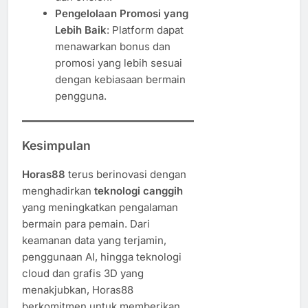
Pengelolaan Promosi yang
Lebih Baik
: Platform dapat
menawarkan bonus dan
promosi yang lebih sesuai
dengan kebiasaan bermain
pengguna.
Kesimpulan
Horas88
terus berinovasi dengan
menghadirkan
teknologi canggih
yang meningkatkan pengalaman
bermain para pemain. Dari
keamanan data yang terjamin,
penggunaan AI, hingga teknologi
cloud dan grafis 3D yang
menakjubkan, Horas88
berkomitmen untuk memberikan