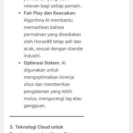
relevan bagi setiap pemain.
Fair Play dan Keacakan
:
Algoritma AI membantu
memastikan bahwa
permainan yang disediakan
oleh Horas88 tetap adil dan
acak, sesuai dengan standar
industri.
Optimasi Sistem
: AI
digunakan untuk
mengoptimalkan kinerja
situs dan memberikan
pengalaman yang lebih
mulus, mengurangi lag atau
gangguan.
3. Teknologi Cloud untuk