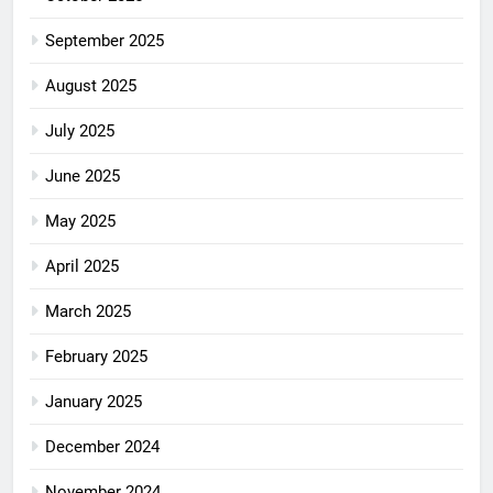
September 2025
August 2025
July 2025
June 2025
May 2025
April 2025
March 2025
February 2025
January 2025
December 2024
November 2024