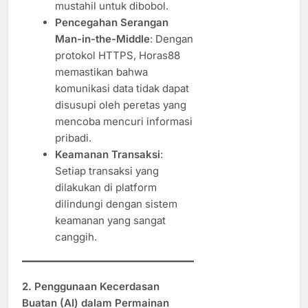
mustahil untuk dibobol.
Pencegahan Serangan
Man-in-the-Middle
: Dengan
protokol HTTPS, Horas88
memastikan bahwa
komunikasi data tidak dapat
disusupi oleh peretas yang
mencoba mencuri informasi
pribadi.
Keamanan Transaksi
:
Setiap transaksi yang
dilakukan di platform
dilindungi dengan sistem
keamanan yang sangat
canggih.
2. Penggunaan Kecerdasan
Buatan (AI) dalam Permainan