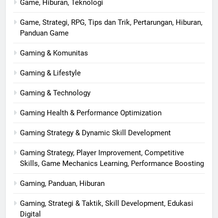
Game, Hiburan, Teknologi
Game, Strategi, RPG, Tips dan Trik, Pertarungan, Hiburan,
Panduan Game
Gaming & Komunitas
Gaming & Lifestyle
Gaming & Technology
Gaming Health & Performance Optimization
Gaming Strategy & Dynamic Skill Development
Gaming Strategy, Player Improvement, Competitive
Skills, Game Mechanics Learning, Performance Boosting
Gaming, Panduan, Hiburan
Gaming, Strategi & Taktik, Skill Development, Edukasi
Digital