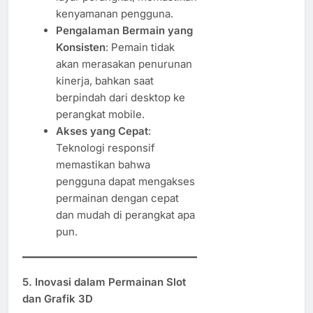
kenyamanan pengguna.
Pengalaman Bermain yang
Konsisten
: Pemain tidak
akan merasakan penurunan
kinerja, bahkan saat
berpindah dari desktop ke
perangkat mobile.
Akses yang Cepat
:
Teknologi responsif
memastikan bahwa
pengguna dapat mengakses
permainan dengan cepat
dan mudah di perangkat apa
pun.
5. Inovasi dalam Permainan Slot
dan Grafik 3D