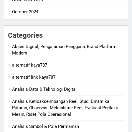
October 2024
Categories
Akses Digital, Pengalaman Pengguna, Brand Platform
Modern
alternatif kaya787
alternatif link kaya787
Analisis Data & Teknologi Digital
Analisis Ketidakseimbangan Reel, Studi Dinamika
Putaran, Observasi Mekanisme Reel, Evaluasi Perilaku
Mesin, Riset Pola Operasional
Analisis Simbol & Pola Permainan