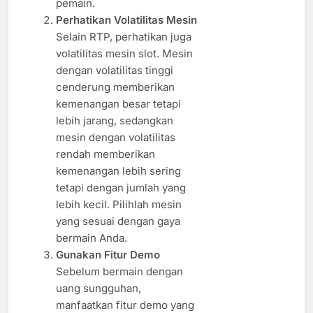
pemain.
Perhatikan Volatilitas Mesin
Selain RTP, perhatikan juga
volatilitas mesin slot. Mesin
dengan volatilitas tinggi
cenderung memberikan
kemenangan besar tetapi
lebih jarang, sedangkan
mesin dengan volatilitas
rendah memberikan
kemenangan lebih sering
tetapi dengan jumlah yang
lebih kecil. Pilihlah mesin
yang sesuai dengan gaya
bermain Anda.
Gunakan Fitur Demo
Sebelum bermain dengan
uang sungguhan,
manfaatkan fitur demo yang