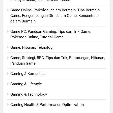
Game Online, Psikologi dalam Bermain, Tips Bermain
Game, Pengembangan Diri dalam Game, Konsentrasi
dalam Bermain
Game PC, Panduan Gaming, Tips dan Trik Game,
Pokémon Online, Tutorial Game
Game, Hiburan, Teknologi
Game, Strategi, RPG, Tips dan Trik, Pertarungan, Hiburan,
Panduan Game
Gaming & Komunitas
Gaming & Lifestyle
Gaming & Technology
Gaming Health & Performance Optimization