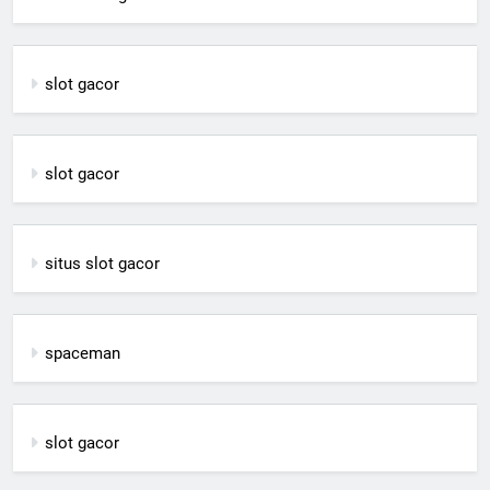
slot gacor
slot gacor
situs slot gacor
spaceman
slot gacor