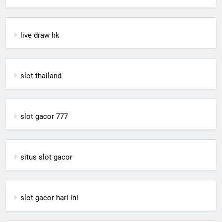
live draw hk
slot thailand
slot gacor 777
situs slot gacor
slot gacor hari ini