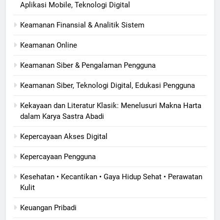
Aplikasi Mobile, Teknologi Digital
Keamanan Finansial & Analitik Sistem
Keamanan Online
Keamanan Siber & Pengalaman Pengguna
Keamanan Siber, Teknologi Digital, Edukasi Pengguna
Kekayaan dan Literatur Klasik: Menelusuri Makna Harta
dalam Karya Sastra Abadi
Kepercayaan Akses Digital
Kepercayaan Pengguna
Kesehatan • Kecantikan • Gaya Hidup Sehat • Perawatan
Kulit
Keuangan Pribadi