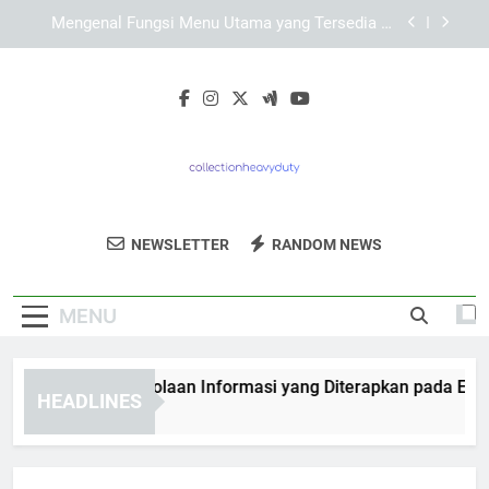
Skip
KAYA787 dan Pentingnya Kecepatan dalam
to
Layanan Digital
content
Panduan Memanfaatkan Menu KAYA787 secara
Lebih Terarah
Mengenal Pengelolaan Informasi yang Diterapkan
pada EDWINSLOT
Mengenal Fungsi Menu Utama yang Tersedia di
LEBAH4D
Collection
KAYA787 dan Pentingnya Kecepatan dalam
Dapatkan Produk Dan Peralatan Heavy
Layanan Digital
NEWSLETTER
RANDOM NEWS
Heavy Duty
Duty Terbaik Untuk Kebutuhan Industri
Panduan Memanfaatkan Menu KAYA787 secara
Lebih Terarah
Di Collection Heavy Duty.
MENU
engenal Pengelolaan Informasi yang Diterapkan pada EDWIN
HEADLINES
Weeks Ago