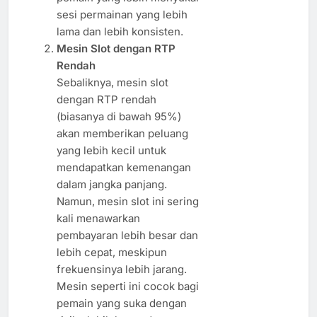
sesi permainan yang lebih
lama dan lebih konsisten.
Mesin Slot dengan RTP
Rendah
Sebaliknya, mesin slot
dengan RTP rendah
(biasanya di bawah 95%)
akan memberikan peluang
yang lebih kecil untuk
mendapatkan kemenangan
dalam jangka panjang.
Namun, mesin slot ini sering
kali menawarkan
pembayaran lebih besar dan
lebih cepat, meskipun
frekuensinya lebih jarang.
Mesin seperti ini cocok bagi
pemain yang suka dengan