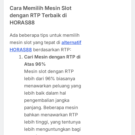
Cara Memilih Mesin Slot
dengan RTP Terbaik di
HORAS88
Ada beberapa tips untuk memilih
mesin slot yang tepat di
alternatif
HORAS88
berdasarkan RTP:
Cari Mesin dengan RTP di
Atas 96%
Mesin slot dengan RTP
lebih dari 96% biasanya
menawarkan peluang yang
lebih baik dalam hal
pengembalian jangka
panjang. Beberapa mesin
bahkan menawarkan RTP
lebih tinggi, yang tentunya
lebih menguntungkan bagi