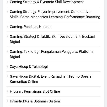
Gaming Strategy & Dynamic Skill Development
Gaming Strategy, Player Improvement, Competitive
Skills, Game Mechanics Learning, Performance Boosting
Gaming, Panduan, Hiburan
Gaming, Strategi & Taktik, Skill Development, Edukasi
Digital
Gaming, Teknologi, Pengalaman Pengguna, Platform
Digital
Gaya Hidup & Teknologi
Gaya Hidup Digital, Event Ramadhan, Promo Spesial,
Komunitas Online
Hiburan, Permainan, Slot Online
Infrastruktur & Optimasi Sistem