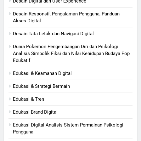
Desain Digital dan User Experience
Desain Responsif, Pengalaman Pengguna, Panduan
Akses Digital
Desain Tata Letak dan Navigasi Digital
Dunia Pokémon Pengembangan Diri dan Psikologi
Analisis Simbolik Fiksi dan Nilai Kehidupan Budaya Pop
Edukatif
Edukasi & Keamanan Digital
Edukasi & Strategi Bermain
Edukasi & Tren
Edukasi Brand Digital
Edukasi Digital Analisis Sistem Permainan Psikologi
Pengguna