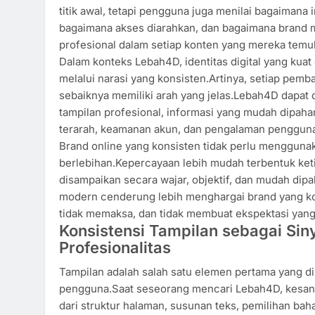
titik awal, tetapi pengguna juga menilai bagaimana 
bagaimana akses diarahkan, dan bagaimana brand
profesional dalam setiap konten yang mereka temu
Dalam konteks Lebah4D, identitas digital yang kuat
melalui narasi yang konsisten.Artinya, setiap pem
sebaiknya memiliki arah yang jelas.Lebah4D dapat 
tampilan profesional, informasi yang mudah dipaha
terarah, keamanan akun, dan pengalaman penggun
Brand online yang konsisten tidak perlu mengguna
berlebihan.Kepercayaan lebih mudah terbentuk keti
disampaikan secara wajar, objektif, dan mudah di
modern cenderung lebih menghargai brand yang k
tidak memaksa, dan tidak membuat ekspektasi yang t
Konsistensi Tampilan sebagai Sin
Profesionalitas
Tampilan adalah salah satu elemen pertama yang di
pengguna.Saat seseorang mencari Lebah4D, kesan 
dari struktur halaman, susunan teks, pemilihan ba