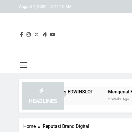
Skip
August 7, 2026
6:14:11 AM
to
content
Col
Dapatkan P
ang Diterapkan pada EDWINSLOT
Mengenal Fungsi Menu
2 Weeks Ago
HEADLINES
Home
Reputasi Brand Digital