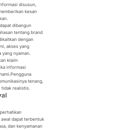
informasi disusun,
 memberikan kesan
kan.
 dapat dibangun
bahasan tentang brand
dikaitkan dengan
mi, akses yang
a yang nyaman.
kan klaim
ka informasi
pahami.Pengguna
omunikasinya tenang,
idak realistis.
yal
perhatikan
awal dapat terbentuk
hasa, dan kenyamanan