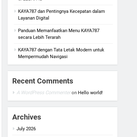
KAYA787 dan Pentingnya Kecepatan dalam
Layanan Digital
Panduan Memanfaatkan Menu KAYA787
secara Lebih Terarah
KAYA787 dengan Tata Letak Modern untuk
Mempermudah Navigasi
Recent Comments
A WordPress Commenter
on
Hello world!
Archives
July 2026