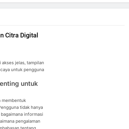
 Citra Digital
 akses jelas, tampilan
rcaya untuk pengguna
enting untuk
lam membentuk
Pengguna tidak hanya
i bagaimana informasi
agaimana pengalaman
pembahasan tentang