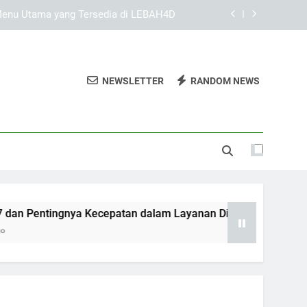
Menu Utama yang Tersedia di LEBAH4D
gnya Kecepatan dalam Layanan Digital
 Menu KAYA787 secara Lebih Terarah
NEWSLETTER
RANDOM NEWS
masi yang Diterapkan pada EDWINSLOT
tri Di Collection Heavy Duty.
Menu Utama yang Tersedia di LEBAH4D
gnya Kecepatan dalam Layanan Digital
 Menu KAYA787 secara Lebih Terarah
gnya Kecepatan dalam Layanan Digital
Panduan Memanf
3 Weeks Ago