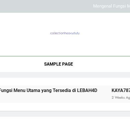
Mengenal Fungsi 
KAYA787 dan Pentin
Panduan Memanfaatkan
Mengenal Pengelolaan Infor
lection Heavy Duty
roduk Dan Peralatan Heavy Duty Terbaik Untuk Kebutuhan Indus
Mengenal Fungsi 
SAMPLE PAGE
KAYA787 dan Pentin
Panduan Memanfaatkan
 Utama yang Tersedia di LEBAH4D
KAYA787 dan Pentin
2 Weeks Ago