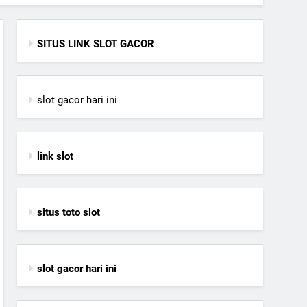
SITUS LINK SLOT GACOR
slot gacor hari ini
link slot
situs toto slot
slot gacor hari ini