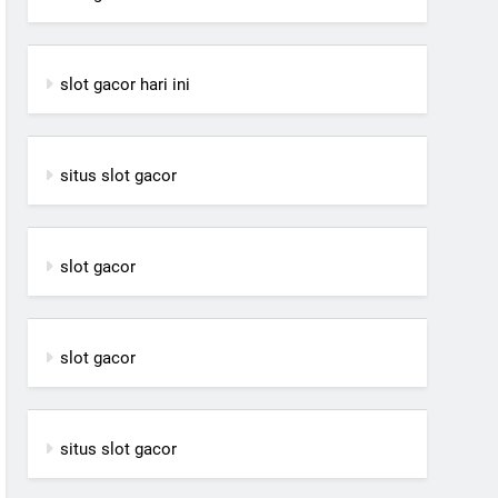
slot gacor hari ini
situs slot gacor
slot gacor
slot gacor
situs slot gacor