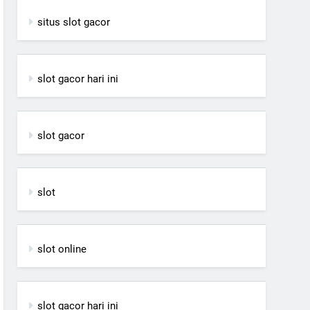
situs slot gacor
slot gacor hari ini
slot gacor
slot
slot online
slot gacor hari ini