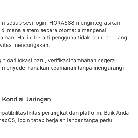
am setiap sesi login. HORAS88 mengintegrasikan
, di mana sistem secara otomatis mengenali
aman. Hal ini berarti pengguna tidak perlu berulang
tivitas mencurigakan.
in dari lokasi baru, verifikasi tambahan segera
8
menyederhanakan keamanan tanpa mengurangi
 Kondisi Jaringan
patibilitas lintas perangkat dan platform.
Baik Anda
OS, login tetap berjalan lancar tanpa perlu