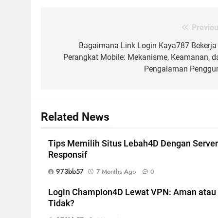
Previou
Post
navigation
Bagaimana Link Login Kaya787 Bekerja 
Perangkat Mobile: Mekanisme, Keamanan, d
Pengalaman Penggu
Related News
Tips Memilih Situs Lebah4D Dengan Server
Responsif
973bb57
7 Months Ago
0
Login Champion4D Lewat VPN: Aman atau
Tidak?