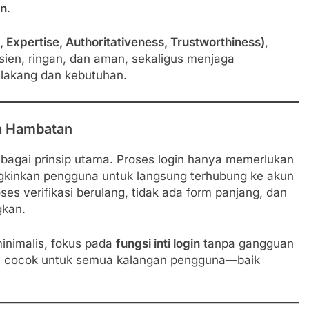
an
.
 Expertise, Authoritativeness, Trustworthiness)
,
ien, ringan, dan aman, sekaligus menjaga
elakang dan kebutuhan.
pa Hambatan
ai prinsip utama. Proses login hanya memerlukan
kinkan pengguna untuk langsung terhubung ke akun
s verifikasi berulang, tidak ada form panjang, dan
gkan.
inimalis, fokus pada
fungsi inti login
tanpa gangguan
ya cocok untuk semua kalangan pengguna—baik