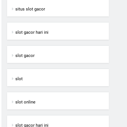
situs slot gacor
slot gacor hari ini
slot gacor
slot
slot online
slot gacor hari ini