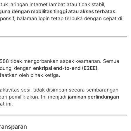
tuk jaringan internet lambat atau tidak stabil,
guna dengan mobilitas tinggi atau akses terbatas.
onsif, halaman login tetap terbuka dengan cepat di
S88 tidak mengorbankan aspek keamanan. Semua
indungi dengan
enkripsi end-to-end (E2EE)
,
aatkan oleh pihak ketiga.
aktivitas sesi, tidak disimpan secara sembarangan
ari pemilik akun. Ini menjadi
jaminan perlindungan
t ini.
Transparan