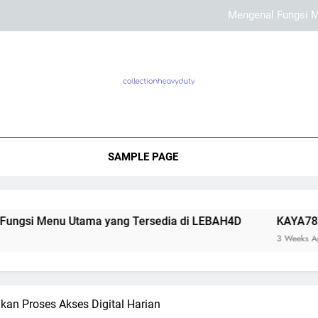
Mengenal Fungsi 
KAYA787 dan Pentin
Panduan Memanfaatkan
Mengenal Pengelolaan Infor
lection Heavy Duty
roduk Dan Peralatan Heavy Duty Terbaik Untuk Kebutuhan Indus
Mengenal Fungsi 
SAMPLE PAGE
KAYA787 dan Pentin
Panduan Memanfaatkan
 Utama yang Tersedia di LEBAH4D
KAYA787 dan Pentin
3 Weeks Ago
n Proses Akses Digital Harian