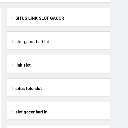
SITUS LINK SLOT GACOR
slot gacor hari ini
link slot
situs toto slot
slot gacor hari ini