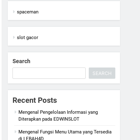
spaceman
slot gacor
Search
SEARCH
Recent Posts
Mengenal Pengelolaan Informasi yang
Diterapkan pada EDWINSLOT
Mengenal Fungsi Menu Utama yang Tersedia
di LEBAH4D