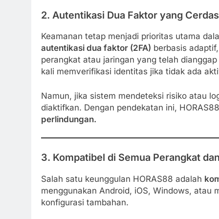
2. Autentikasi Dua Faktor yang Cerdas
Keamanan tetap menjadi prioritas utama dal
autentikasi dua faktor (2FA)
berbasis adaptif
perangkat atau jaringan yang telah dianggap 
kali memverifikasi identitas jika tidak ada ak
Namun, jika sistem mendeteksi risiko atau log
diaktifkan. Dengan pendekatan ini, HORAS8
perlindungan.
3. Kompatibel di Semua Perangkat dan
Salah satu keunggulan HORAS88 adalah
kom
menggunakan Android, iOS, Windows, atau mac
konfigurasi tambahan.