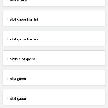
slot gacor hari ini
slot gacor hari ini
situs slot gacor
slot gacor
slot gacor