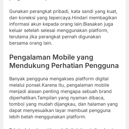
Gunakan perangkat pribadi, kata sandi yang kuat,
dan koneksi yang tepercaya.Hindari membagikan
informasi akun kepada orang lain.Biasakan juga
keluar setelah selesai menggunakan platform,
terutama jika perangkat pernah digunakan
bersama orang lain.
Pengalaman Mobile yang
Mendukung Perhatian Pengguna
Banyak pengguna mengakses platform digital
melalui ponsel.Karena itu, pengalaman mobile
menjadi alasan penting mengapa sebuah brand
diperhatikan.Tampilan yang nyaman dibaca,
tombol yang mudah dijangkau, dan halaman yang
dapat menyesuaikan layar membuat pengguna
lebih betah menggunakan platform.