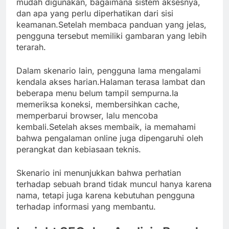
mudah digunakan, bagaimana sistem aksesnya,
dan apa yang perlu diperhatikan dari sisi
keamanan.Setelah membaca panduan yang jelas,
pengguna tersebut memiliki gambaran yang lebih
terarah.
Dalam skenario lain, pengguna lama mengalami
kendala akses harian.Halaman terasa lambat dan
beberapa menu belum tampil sempurna.Ia
memeriksa koneksi, membersihkan cache,
memperbarui browser, lalu mencoba
kembali.Setelah akses membaik, ia memahami
bahwa pengalaman online juga dipengaruhi oleh
perangkat dan kebiasaan teknis.
Skenario ini menunjukkan bahwa perhatian
terhadap sebuah brand tidak muncul hanya karena
nama, tetapi juga karena kebutuhan pengguna
terhadap informasi yang membantu.