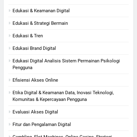
Edukasi & Keamanan Digital
Edukasi & Strategi Bermain
Edukasi & Tren
Edukasi Brand Digital
Edukasi Digital Analisis Sistem Permainan Psikologi
Pengguna
Efisiensi Akses Online
Etika Digital & Keamanan Data, Inovasi Teknologi,
Komunitas & Kepercayaan Pengguna
Evaluasi Akses Digital
Fitur dan Pengalaman Digital
Gambling, Slot Machines, Online Casino, Strategi