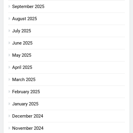
September 2025
August 2025
July 2025
June 2025
May 2025
April 2025
March 2025
February 2025
January 2025
December 2024
November 2024