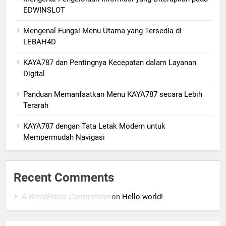
EDWINSLOT
Mengenal Fungsi Menu Utama yang Tersedia di
LEBAH4D
KAYA787 dan Pentingnya Kecepatan dalam Layanan
Digital
Panduan Memanfaatkan Menu KAYA787 secara Lebih
Terarah
KAYA787 dengan Tata Letak Modern untuk
Mempermudah Navigasi
Recent Comments
A WordPress Commenter
on
Hello world!