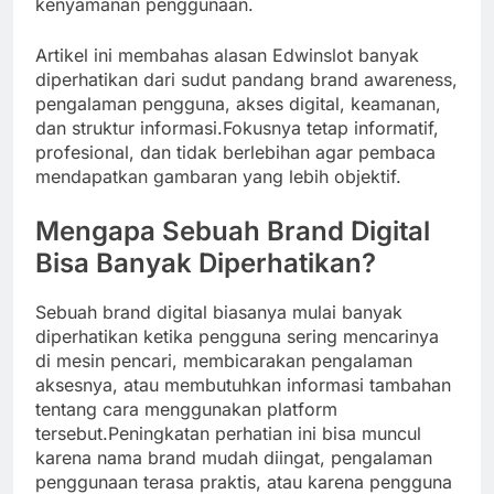
kenyamanan penggunaan.
Artikel ini membahas alasan Edwinslot banyak
diperhatikan dari sudut pandang brand awareness,
pengalaman pengguna, akses digital, keamanan,
dan struktur informasi.Fokusnya tetap informatif,
profesional, dan tidak berlebihan agar pembaca
mendapatkan gambaran yang lebih objektif.
Mengapa Sebuah Brand Digital
Bisa Banyak Diperhatikan?
Sebuah brand digital biasanya mulai banyak
diperhatikan ketika pengguna sering mencarinya
di mesin pencari, membicarakan pengalaman
aksesnya, atau membutuhkan informasi tambahan
tentang cara menggunakan platform
tersebut.Peningkatan perhatian ini bisa muncul
karena nama brand mudah diingat, pengalaman
penggunaan terasa praktis, atau karena pengguna