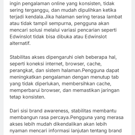
ingin pengalaman online yang konsisten, tidak
sering terganggu, dan mudah dipulihkan ketika
terjadi kendala.Jika halaman sering terasa lambat
atau tidak tampil sempurna, pengguna akan
mencari solusi melalui variasi pencarian seperti
Edwinslot tidak bisa dibuka atau Edwinslot
alternatif.
Stabilitas akses dipengaruhi oleh beberapa hal,
seperti koneksi internet, browser, cache,
perangkat, dan sistem halaman.Pengguna dapat
meningkatkan pengalaman dengan menutup tab
yang tidak diperlukan, membersihkan cache,
memperbarui browser, dan memastikan jaringan
tetap konsisten.
Dari sisi brand awareness, stabilitas membantu
membangun rasa percaya.Pengguna yang merasa
akses lebih mudah dikendalikan akan lebih
nyaman mencari informasi lanjutan tentang brand