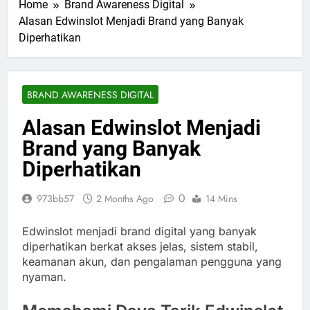
Home
Brand Awareness Digital
Alasan Edwinslot Menjadi Brand yang Banyak
Diperhatikan
BRAND AWARENESS DIGITAL
Alasan Edwinslot Menjadi
Brand yang Banyak
Diperhatikan
0
973bb57
2 Months Ago
14 Mins
Edwinslot menjadi brand digital yang banyak
diperhatikan berkat akses jelas, sistem stabil,
keamanan akun, dan pengalaman pengguna yang
nyaman.