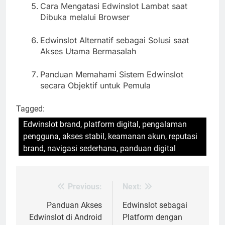
Cara Mengatasi Edwinslot Lambat saat
Dibuka melalui Browser
Edwinslot Alternatif sebagai Solusi saat
Akses Utama Bermasalah
Panduan Memahami Sistem Edwinslot
secara Objektif untuk Pemula
Tagged:
Edwinslot brand, platform digital, pengalaman
pengguna, akses stabil, keamanan akun, reputasi
brand, navigasi sederhana, panduan digital
Previous:
Next:
Post
navigation
Panduan Akses
Edwinslot sebagai
Edwinslot di Android
Platform dengan