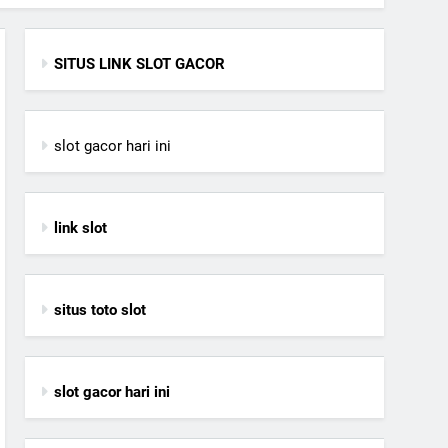
SITUS LINK SLOT GACOR
slot gacor hari ini
link slot
situs toto slot
slot gacor hari ini