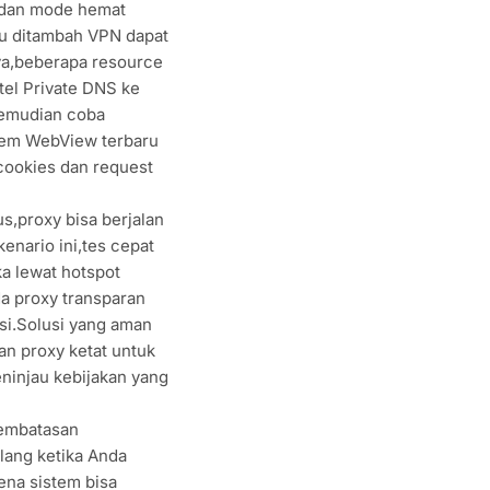
 dan mode hemat
tu ditambah VPN dapat
ya,beberapa resource
tel Private DNS ke
kemudian coba
stem WebView terbaru
ookies dan request
s,proxy bisa berjalan
enario ini,tes cepat
ka lewat hotspot
a proxy transparan
si.Solusi yang aman
n proxy ketat untuk
eninjau kebijakan yang
pembatasan
ang ketika Anda
ena sistem bisa