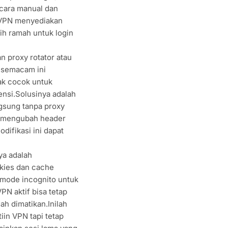
ecara manual dan
a VPN menyediakan
ebih ramah untuk login
 proxy rotator atau
y semacam ini
ak cocok untuk
ensi.Solusinya adalah
gsung tanpa proxy
ut mengubah header
ifikasi ini dapat
ya adalah
kies dan cache
 mode incognito untuk
PN aktif bisa tetap
h dimatikan.Inilah
in VPN tapi tetap