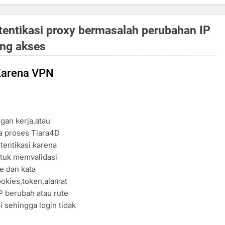
entikasi proxy bermasalah perubahan IP
ing akses
 Karena VPN
gan kerja,atau
a proses Tiara4D
tentikasi karena
ntuk memvalidasi
e dan kata
cookies,token,alamat
P berubah atau rute
i sehingga login tidak