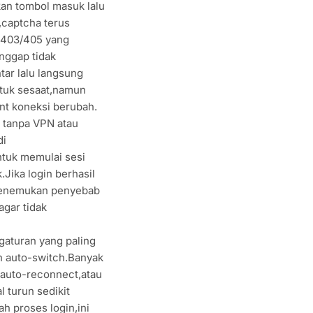
an tombol masuk lalu
,captcha terus
r 403/405 yang
nggap tidak
tar lalu langsung
ntuk sesaat,namun
int koneksi berubah.
 tanpa VPN atau
di
ntuk memulai sesi
Jika login berhasil
 menemukan penyebab
gar tidak
gaturan yang paling
n auto-switch.Banyak
s,auto-reconnect,atau
l turun sedikit
ah proses login,ini