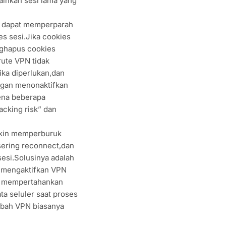
ainkan sesi lama yang
g dapat memperparah
s sesi.Jika cookies
enghapus cookies
rute VPN tidak
jika diperlukan,dan
engan menonaktifkan
rena beberapa
cking risk” dan
akin memperburuk
sering reconnect,dan
esi.Solusinya adalah
ru mengaktifkan VPN
ap mempertahankan
ta seluler saat proses
mbah VPN biasanya