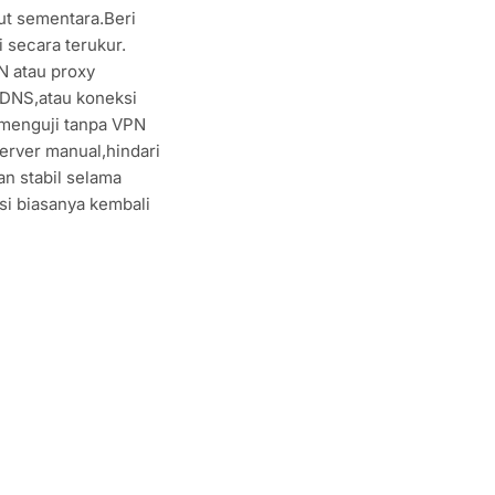
out sementara.Beri
i secara terukur.
N atau proxy
 DNS,atau koneksi
h menguji tanpa VPN
server manual,hindari
an stabil selama
si biasanya kembali