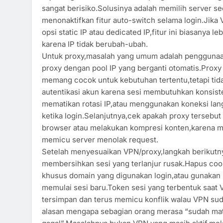
sangat berisiko.Solusinya adalah memilih server s
menonaktifkan fitur auto-switch selama login.Jik
opsi static IP atau dedicated IP,fitur ini biasanya l
karena IP tidak berubah-ubah.
Untuk proxy,masalah yang umum adalah penggunaan
proxy dengan pool IP yang berganti otomatis.Prox
memang cocok untuk kebutuhan tertentu,tetapi tid
autentikasi akun karena sesi membutuhkan konsist
mematikan rotasi IP,atau menggunakan koneksi lan
ketika login.Selanjutnya,cek apakah proxy terseb
browser atau melakukan kompresi konten,karena mod
memicu server menolak request.
Setelah menyesuaikan VPN/proxy,langkah berikutn
membersihkan sesi yang terlanjur rusak.Hapus coo
khusus domain yang digunakan login,atau gunakan
memulai sesi baru.Token sesi yang terbentuk saat V
tersimpan dan terus memicu konflik walau VPN suda
alasan mengapa sebagian orang merasa “sudah mati