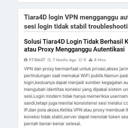
Tiara4D login VPN mengganggu aut
sesi login tidak stabil troubleshoot
Solusi Tiara4D Login Tidak Berhasil
atau Proxy Mengganggu Autentikasi
973bb57
7 Months Ago
0
8 Mins
VPN dan proxy bermanfaat untuk privasi,akses jarin
perlindungan saat memakai WiFi publik.Namun pad
login,keduanya dapat menjadi sumber kegagalan au
mengubah identitas koneksi yang dipakai sistem u
sesi.Login modern tidak hanya memeriksa usernam
sandi,tetapi juga menilai konsistensi sesi melalui 
IP,dan pola akses.Ketika VPN atau proxy membuat I
koneksi tidak stabil,server dapat menolak token ses
pernah benar-benar selesai.