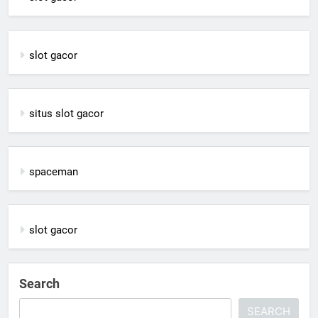
slot gacor
situs slot gacor
spaceman
slot gacor
Search
SEARCH