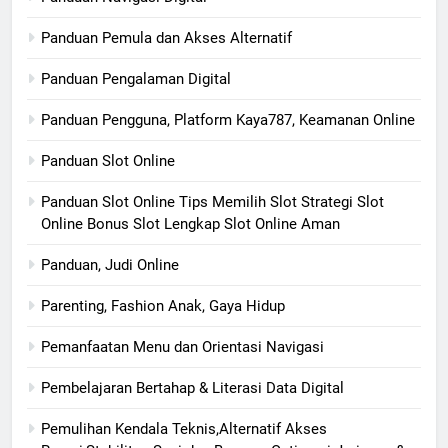
Panduan Pemula dan Akses Alternatif
Panduan Pengalaman Digital
Panduan Pengguna, Platform Kaya787, Keamanan Online
Panduan Slot Online
Panduan Slot Online Tips Memilih Slot Strategi Slot
Online Bonus Slot Lengkap Slot Online Aman
Panduan, Judi Online
Parenting, Fashion Anak, Gaya Hidup
Pemanfaatan Menu dan Orientasi Navigasi
Pembelajaran Bertahap & Literasi Data Digital
Pemulihan Kendala Teknis,Alternatif Akses