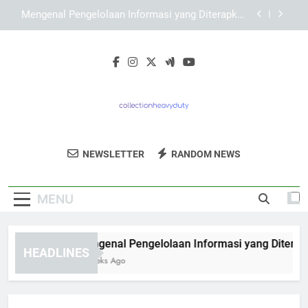
Skip
Mengenal Fungsi Menu Utama yang Tersedia di
to
LEBAH4D
content
KAYA787 dan Pentingnya Kecepatan dalam
Layanan Digital
Panduan Memanfaatkan Menu KAYA787 secara
Lebih Terarah
Mengenal Pengelolaan Informasi yang Diterapkan
pada EDWINSLOT
Collection
Mengenal Fungsi Menu Utama yang Tersedia di
Dapatkan Produk Dan Peralatan Heavy
LEBAH4D
NEWSLETTER
RANDOM NEWS
Heavy Duty
Duty Terbaik Untuk Kebutuhan Industri
KAYA787 dan Pentingnya Kecepatan dalam
Layanan Digital
Di Collection Heavy Duty.
Panduan Memanfaatkan Menu KAYA787 secara
MENU
Lebih Terarah
Mengenal Pengelolaan Informasi yang Diterapka
HEADLINES
2 Weeks Ago