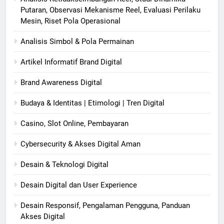
Putaran, Observasi Mekanisme Reel, Evaluasi Perilaku
Mesin, Riset Pola Operasional
Analisis Simbol & Pola Permainan
Artikel Informatif Brand Digital
Brand Awareness Digital
Budaya & Identitas | Etimologi | Tren Digital
Casino, Slot Online, Pembayaran
Cybersecurity & Akses Digital Aman
Desain & Teknologi Digital
Desain Digital dan User Experience
Desain Responsif, Pengalaman Pengguna, Panduan
Akses Digital