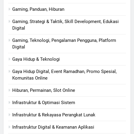
Gaming, Panduan, Hiburan
Gaming, Strategi & Taktik, Skill Development, Edukasi
Digital
Gaming, Teknologi, Pengalaman Pengguna, Platform
Digital
Gaya Hidup & Teknologi
Gaya Hidup Digital, Event Ramadhan, Promo Spesial,
Komunitas Online
Hiburan, Permainan, Slot Online
Infrastruktur & Optimasi Sistem
Infrastruktur & Rekayasa Perangkat Lunak
Infrastruktur Digital & Keamanan Aplikasi