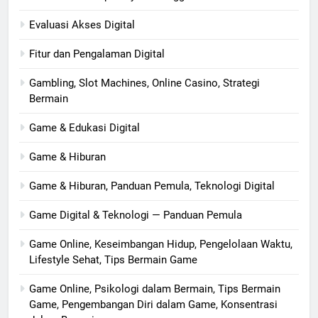
Evaluasi Akses Digital
Fitur dan Pengalaman Digital
Gambling, Slot Machines, Online Casino, Strategi
Bermain
Game & Edukasi Digital
Game & Hiburan
Game & Hiburan, Panduan Pemula, Teknologi Digital
Game Digital & Teknologi — Panduan Pemula
Game Online, Keseimbangan Hidup, Pengelolaan Waktu,
Lifestyle Sehat, Tips Bermain Game
Game Online, Psikologi dalam Bermain, Tips Bermain
Game, Pengembangan Diri dalam Game, Konsentrasi