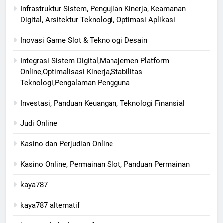
Infrastruktur Sistem, Pengujian Kinerja, Keamanan
Digital, Arsitektur Teknologi, Optimasi Aplikasi
Inovasi Game Slot & Teknologi Desain
Integrasi Sistem Digital,Manajemen Platform
Online,Optimalisasi Kinerja,Stabilitas
Teknologi,Pengalaman Pengguna
Investasi, Panduan Keuangan, Teknologi Finansial
Judi Online
Kasino dan Perjudian Online
Kasino Online, Permainan Slot, Panduan Permainan
kaya787
kaya787 alternatif