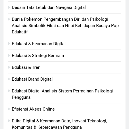
Desain Tata Letak dan Navigasi Digital
Dunia Pokémon Pengembangan Diri dan Psikologi
Analisis Simbolik Fiksi dan Nilai Kehidupan Budaya Pop
Edukatif
Edukasi & Keamanan Digital
Edukasi & Strategi Bermain
Edukasi & Tren
Edukasi Brand Digital
Edukasi Digital Analisis Sistem Permainan Psikologi
Pengguna
Efisiensi Akses Online
Etika Digital & Keamanan Data, Inovasi Teknologi,
Komunitas & Kepercayaan Pengguna