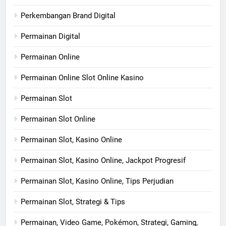
Perkembangan Brand Digital
Permainan Digital
Permainan Online
Permainan Online Slot Online Kasino
Permainan Slot
Permainan Slot Online
Permainan Slot, Kasino Online
Permainan Slot, Kasino Online, Jackpot Progresif
Permainan Slot, Kasino Online, Tips Perjudian
Permainan Slot, Strategi & Tips
Permainan, Video Game, Pokémon, Strategi, Gaming,