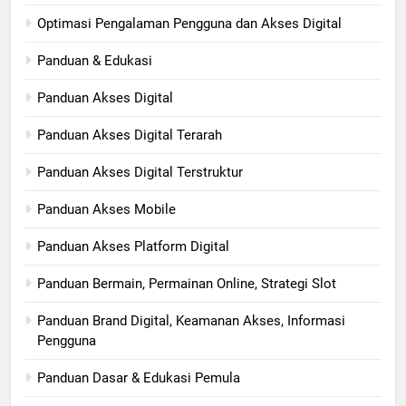
Optimasi Pengalaman Pengguna dan Akses Digital
Panduan & Edukasi
Panduan Akses Digital
Panduan Akses Digital Terarah
Panduan Akses Digital Terstruktur
Panduan Akses Mobile
Panduan Akses Platform Digital
Panduan Bermain, Permainan Online, Strategi Slot
Panduan Brand Digital, Keamanan Akses, Informasi
Pengguna
Panduan Dasar & Edukasi Pemula