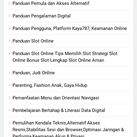
Panduan Pemula dan Akses Alternatif
Panduan Pengalaman Digital
Panduan Pengguna, Platform Kaya787, Keamanan Online
Panduan Slot Online
Panduan Slot Online Tips Memilih Slot Strategi Slot
Online Bonus Slot Lengkap Slot Online Aman
Panduan, Judi Online
Parenting, Fashion Anak, Gaya Hidup
Pemanfaatan Menu dan Orientasi Navigasi
Pembelajaran Bertahap & Literasi Data Digital
Pemulihan Kendala Teknis,Alternatif Akses
Resmi,Stabilitas Sesi dan Browser,Optimasi Jaringan &
Performa,Keamanan Akun & Privasi