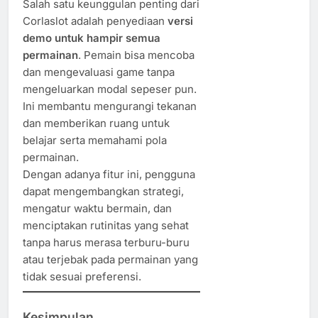
Salah satu keunggulan penting dari
Corlaslot adalah penyediaan
versi
demo untuk hampir semua
permainan
. Pemain bisa mencoba
dan mengevaluasi game tanpa
mengeluarkan modal sepeser pun.
Ini membantu mengurangi tekanan
dan memberikan ruang untuk
belajar serta memahami pola
permainan.
Dengan adanya fitur ini, pengguna
dapat mengembangkan strategi,
mengatur waktu bermain, dan
menciptakan rutinitas yang sehat
tanpa harus merasa terburu-buru
atau terjebak pada permainan yang
tidak sesuai preferensi.
Kesimpulan