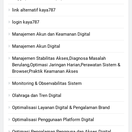
link alternatif kaya787
login kaya787
Manajemen Akun dan Keamanan Digital
Manajemen Akun Digital
Manajemen Stabilitas Akses,Diagnosa Masalah
Berulang,Optimasi Jaringan Harian,Perawatan Sistem &
Browser,Praktik Keamanan Akses
Monitoring & Observabilitas Sistem
Olahraga dan Tren Digital
Optimalisasi Layanan Digital & Pengalaman Brand
Optimalisasi Penggunaan Platform Digital
Optimasi Pengalaman Pengguna dan Akses Digital