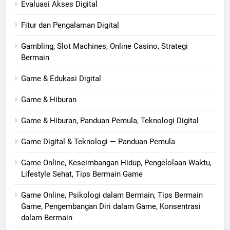
Evaluasi Akses Digital
Fitur dan Pengalaman Digital
Gambling, Slot Machines, Online Casino, Strategi
Bermain
Game & Edukasi Digital
Game & Hiburan
Game & Hiburan, Panduan Pemula, Teknologi Digital
Game Digital & Teknologi — Panduan Pemula
Game Online, Keseimbangan Hidup, Pengelolaan Waktu,
Lifestyle Sehat, Tips Bermain Game
Game Online, Psikologi dalam Bermain, Tips Bermain
Game, Pengembangan Diri dalam Game, Konsentrasi
dalam Bermain