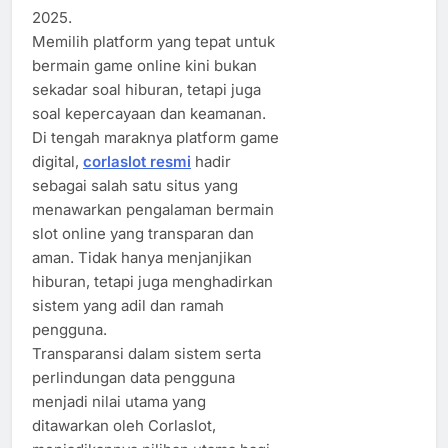
2025.
Memilih platform yang tepat untuk
bermain game online kini bukan
sekadar soal hiburan, tetapi juga
soal kepercayaan dan keamanan.
Di tengah maraknya platform game
digital,
corlaslot resmi
hadir
sebagai salah satu situs yang
menawarkan pengalaman bermain
slot online yang transparan dan
aman. Tidak hanya menjanjikan
hiburan, tetapi juga menghadirkan
sistem yang adil dan ramah
pengguna.
Transparansi dalam sistem serta
perlindungan data pengguna
menjadi nilai utama yang
ditawarkan oleh Corlaslot,