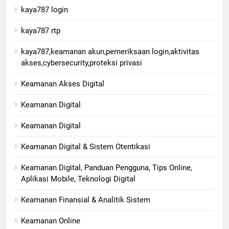
kaya787 login
kaya787 rtp
kaya787,keamanan akun,pemeriksaan login,aktivitas
akses,cybersecurity,proteksi privasi
Keamanan Akses Digital
Keamanan Digital​
Keamanan Digital
Keamanan Digital & Sistem Otentikasi
Keamanan Digital, Panduan Pengguna, Tips Online,
Aplikasi Mobile, Teknologi Digital
Keamanan Finansial & Analitik Sistem
Keamanan Online