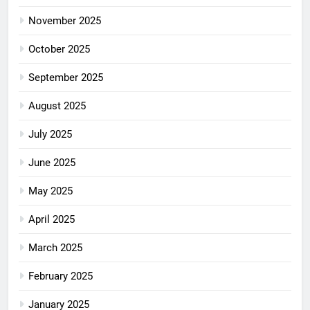
November 2025
October 2025
September 2025
August 2025
July 2025
June 2025
May 2025
April 2025
March 2025
February 2025
January 2025