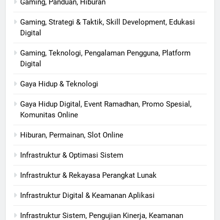
Gaming, Panduan, Hiburan
Gaming, Strategi & Taktik, Skill Development, Edukasi
Digital
Gaming, Teknologi, Pengalaman Pengguna, Platform
Digital
Gaya Hidup & Teknologi
Gaya Hidup Digital, Event Ramadhan, Promo Spesial,
Komunitas Online
Hiburan, Permainan, Slot Online
Infrastruktur & Optimasi Sistem
Infrastruktur & Rekayasa Perangkat Lunak
Infrastruktur Digital & Keamanan Aplikasi
Infrastruktur Sistem, Pengujian Kinerja, Keamanan