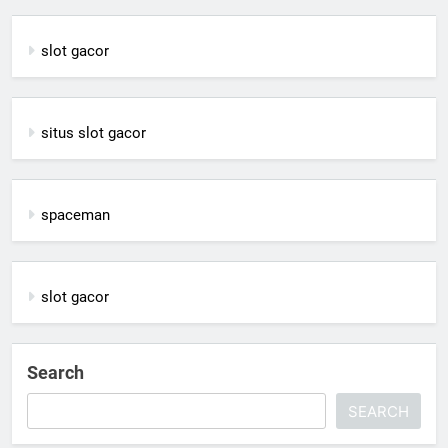
slot gacor
situs slot gacor
spaceman
slot gacor
Search
SEARCH