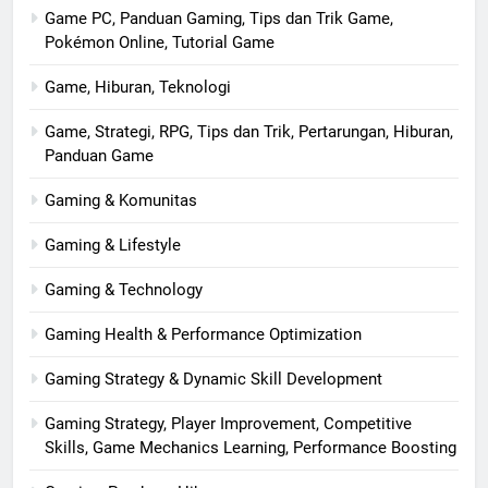
Game PC, Panduan Gaming, Tips dan Trik Game,
Pokémon Online, Tutorial Game
Game, Hiburan, Teknologi
Game, Strategi, RPG, Tips dan Trik, Pertarungan, Hiburan,
Panduan Game
Gaming & Komunitas
Gaming & Lifestyle
Gaming & Technology
Gaming Health & Performance Optimization
Gaming Strategy & Dynamic Skill Development
Gaming Strategy, Player Improvement, Competitive
Skills, Game Mechanics Learning, Performance Boosting