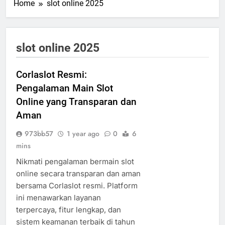
Home
slot online 2025
slot online 2025
Corlaslot Resmi:
Pengalaman Main Slot
Online yang Transparan dan
Aman
973bb57
1 year ago
0
6
mins
Nikmati pengalaman bermain slot
online secara transparan dan aman
bersama Corlaslot resmi. Platform
ini menawarkan layanan
terpercaya, fitur lengkap, dan
sistem keamanan terbaik di tahun