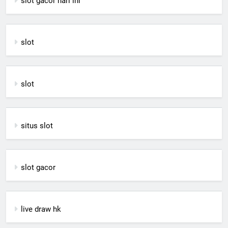
slot gacor hari ini
slot
slot
situs slot
slot gacor
live draw hk