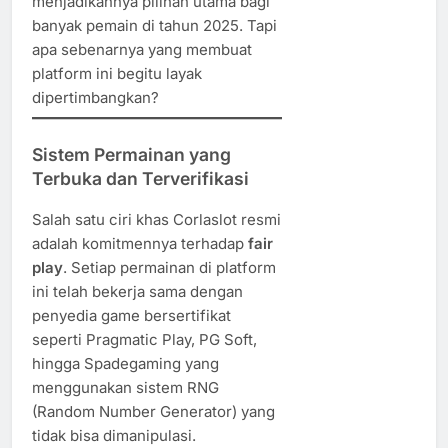
menjadikannya pilihan utama bagi
banyak pemain di tahun 2025. Tapi
apa sebenarnya yang membuat
platform ini begitu layak
dipertimbangkan?
Sistem Permainan yang
Terbuka dan Terverifikasi
Salah satu ciri khas Corlaslot resmi
adalah komitmennya terhadap
fair
play
. Setiap permainan di platform
ini telah bekerja sama dengan
penyedia game bersertifikat
seperti Pragmatic Play, PG Soft,
hingga Spadegaming yang
menggunakan sistem RNG
(Random Number Generator) yang
tidak bisa dimanipulasi.