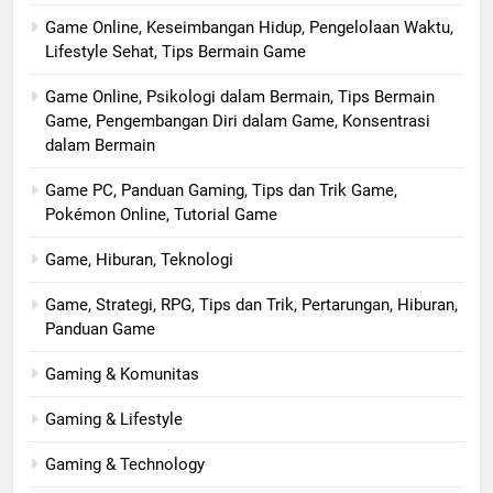
Game Online, Keseimbangan Hidup, Pengelolaan Waktu,
Lifestyle Sehat, Tips Bermain Game
Game Online, Psikologi dalam Bermain, Tips Bermain
Game, Pengembangan Diri dalam Game, Konsentrasi
dalam Bermain
Game PC, Panduan Gaming, Tips dan Trik Game,
Pokémon Online, Tutorial Game
Game, Hiburan, Teknologi
Game, Strategi, RPG, Tips dan Trik, Pertarungan, Hiburan,
Panduan Game
Gaming & Komunitas
Gaming & Lifestyle
Gaming & Technology