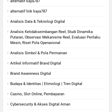
alternatif kaya787
alternatif link kaya787
Analisis Data & Teknologi Digital
Analisis Ketidakseimbangan Reel, Studi Dinamika
Putaran, Observasi Mekanisme Reel, Evaluasi Perilaku
Mesin, Riset Pola Operasional
Analisis Simbol & Pola Permainan
Artikel Informatif Brand Digital
Brand Awareness Digital
Budaya & Identitas | Etimologi | Tren Digital
Casino, Slot Online, Pembayaran
Cybersecurity & Akses Digital Aman