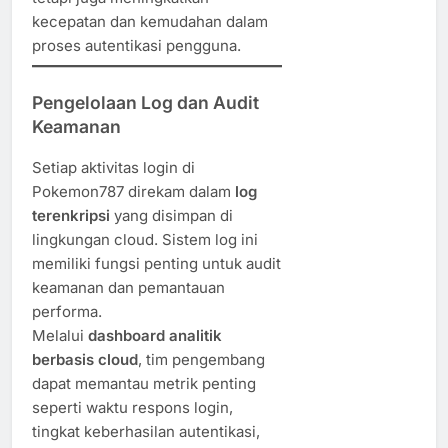
kecepatan dan kemudahan dalam
proses autentikasi pengguna.
Pengelolaan Log dan Audit
Keamanan
Setiap aktivitas login di
Pokemon787 direkam dalam
log
terenkripsi
yang disimpan di
lingkungan cloud. Sistem log ini
memiliki fungsi penting untuk audit
keamanan dan pemantauan
performa.
Melalui
dashboard analitik
berbasis cloud
, tim pengembang
dapat memantau metrik penting
seperti waktu respons login,
tingkat keberhasilan autentikasi,