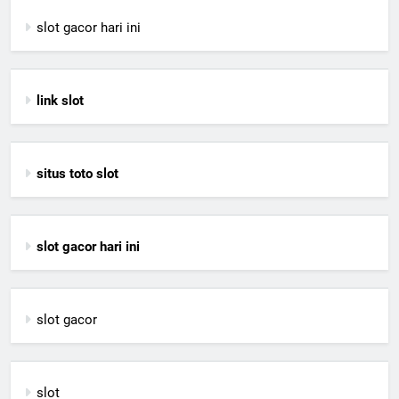
slot gacor hari ini
link slot
situs toto slot
slot gacor hari ini
slot gacor
slot