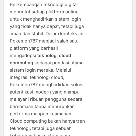
Perkembangan teknologi digital
menuntut setiap platform online
untuk menghadirkan sistem login
yang tidak hanya cepat, tetapi juga
aman dan stabil. Dalam konteks ini,
Pokemon787 menjadi salah satu
platform yang berhasil
mengadopsi
teknologi cloud
computing
sebagai pondasi utama
sistem login mereka. Melalui
integrasi teknologi cloud,
Pokemon787 menghadirkan solusi
autentikasi modern yang mampu
melayani ribuan pengguna secara
bersamaan tanpa menurunkan
performa maupun keamanan.
Cloud computing bukan hanya tren
teknologi, tetapi juga sebuah
kebutuhan bagi sistem login