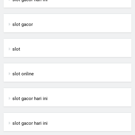
slot gacor
slot
slot online
slot gacor hari ini
slot gacor hari ini