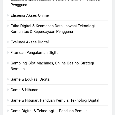
Pengguna
Efisiensi Akses Online
Etika Digital & Keamanan Data, Inovasi Teknologi,
Komunitas & Kepercayaan Pengguna
Evaluasi Akses Digital
Fitur dan Pengalaman Digital
Gambling, Slot Machines, Online Casino, Strategi
Bermain
Game & Edukasi Digital
Game & Hiburan
Game & Hiburan, Panduan Pemula, Teknologi Digital
Game Digital & Teknologi — Panduan Pemula