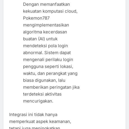
Dengan memanfaatkan
kekuatan komputasi cloud,
Pokemon787
mengimplementasikan
algoritma kecerdasan
buatan (AI) untuk
mendeteksi pola login
abnormal. Sistem dapat
mengenali perilaku login
pengguna seperti lokasi,
waktu, dan perangkat yang
biasa digunakan, lalu
memberikan peringatan jika
terdeteksi aktivitas
mencurigakan.
Integrasi ini tidak hanya
memperkuat aspek keamanan,
tetapi juga meningkatkan