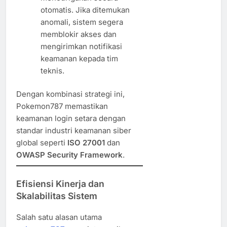
otomatis. Jika ditemukan
anomali, sistem segera
memblokir akses dan
mengirimkan notifikasi
keamanan kepada tim
teknis.
Dengan kombinasi strategi ini,
Pokemon787 memastikan
keamanan login setara dengan
standar industri keamanan siber
global seperti
ISO 27001
dan
OWASP Security Framework
.
Efisiensi Kinerja dan
Skalabilitas Sistem
Salah satu alasan utama