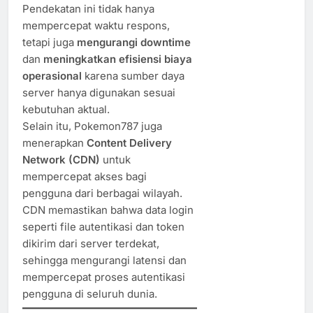
Pendekatan ini tidak hanya
mempercepat waktu respons,
tetapi juga
mengurangi downtime
dan
meningkatkan efisiensi biaya
operasional
karena sumber daya
server hanya digunakan sesuai
kebutuhan aktual.
Selain itu, Pokemon787 juga
menerapkan
Content Delivery
Network (CDN)
untuk
mempercepat akses bagi
pengguna dari berbagai wilayah.
CDN memastikan bahwa data login
seperti file autentikasi dan token
dikirim dari server terdekat,
sehingga mengurangi latensi dan
mempercepat proses autentikasi
pengguna di seluruh dunia.