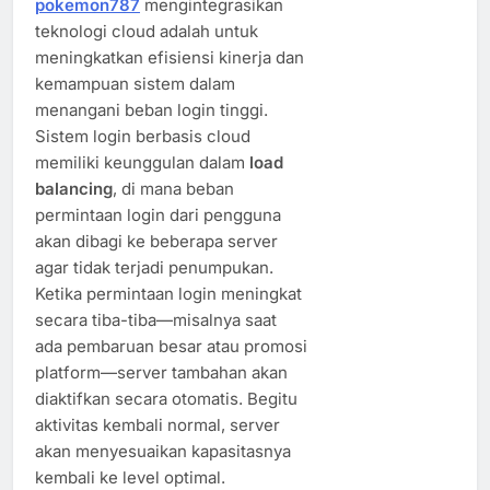
pokemon787
mengintegrasikan
teknologi cloud adalah untuk
meningkatkan efisiensi kinerja dan
kemampuan sistem dalam
menangani beban login tinggi.
Sistem login berbasis cloud
memiliki keunggulan dalam
load
balancing
, di mana beban
permintaan login dari pengguna
akan dibagi ke beberapa server
agar tidak terjadi penumpukan.
Ketika permintaan login meningkat
secara tiba-tiba—misalnya saat
ada pembaruan besar atau promosi
platform—server tambahan akan
diaktifkan secara otomatis. Begitu
aktivitas kembali normal, server
akan menyesuaikan kapasitasnya
kembali ke level optimal.