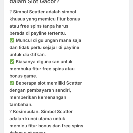
dalam Slot Gacor?
?
Simbol Scatter adalah simbol
khusus yang memicu fitur bonus
atau free spins tanpa harus
berada di payline tertentu.
Muncul di gulungan mana saja
dan tidak perlu sejajar di payline
untuk diaktifkan.
Biasanya digunakan untuk
membuka fitur free spins atau
bonus game.
Beberapa slot memiliki Scatter
dengan pembayaran sendiri,
memberikan kemenangan
tambahan.
?
Kesimpulan:
Simbol Scatter
adalah kunci utama untuk
memicu fitur bonus dan free spins
dalam slot gacor.