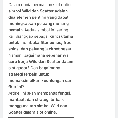
Dalam dunia permainan slot online,
simbol Wild dan Scatter adalah
dua elemen penting yang dapat
meningkatkan peluang menang
pemain
. Kedua simbol ini sering
kali dianggap sebagai
kunci utama
untuk membuka fitur bonus, free
spins, dan peluang jackpot besar
.
Namun,
bagaimana sebenarnya
cara kerja Wild dan Scatter dalam
slot gacor?
Dan
bagaimana
strategi terbaik untuk
memaksimalkan keuntungan dari
fitur ini?
Artikel ini akan membahas
fungsi,
manfaat, dan strategi terbaik
menggunakan simbol Wild dan
Scatter dalam slot online
.