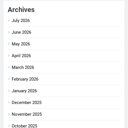
Archives
July 2026
June 2026
May 2026
April 2026
March 2026
February 2026
January 2026
December 2025
November 2025
October 2025