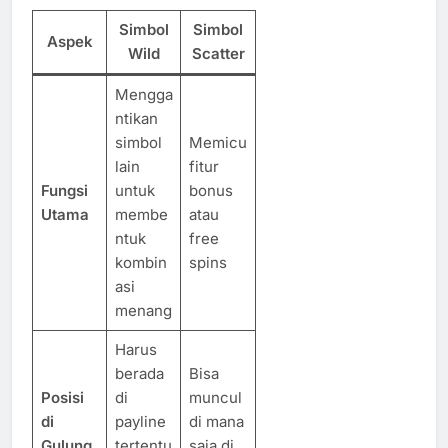
Simbol
Simbol
Aspek
Wild
Scatter
Mengga
ntikan
simbol
Memicu
lain
fitur
Fungsi
untuk
bonus
Utama
membe
atau
ntuk
free
kombin
spins
asi
menang
Harus
berada
Bisa
Posisi
di
muncul
di
payline
di mana
Gulung
tertentu
saja di