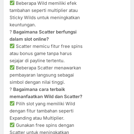
Beberapa Wild memiliki efek
tambahan seperti multiplier atau
Sticky Wilds untuk meningkatkan
keuntungan.
?
Bagaimana Scatter berfungsi
dalam slot online?
Scatter memicu fitur free spins
atau bonus game tanpa harus
sejajar di payline tertentu.
Beberapa Scatter menawarkan
pembayaran langsung sebagai
simbol dengan nilai tinggi.
?
Bagaimana cara terbaik
memanfaatkan Wild dan Scatter?
Pilih slot yang memiliki Wild
dengan fitur tambahan seperti
Expanding atau Multiplier.
Gunakan free spins dengan
Scatter untuk meningkatkan