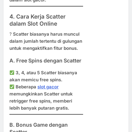
4. Cara Kerja Scatter
dalam Slot Online
?
Scatter biasanya harus muncul
dalam jumlah tertentu di gulungan
untuk mengaktifkan fitur bonus.
A. Free Spins dengan Scatter
3, 4, atau 5 Scatter biasanya
akan memicu free spins.
Beberapa
slot gacor
memungkinkan Scatter untuk
retrigger free spins, memberi
lebih banyak putaran gratis.
B. Bonus Game dengan
Scatter