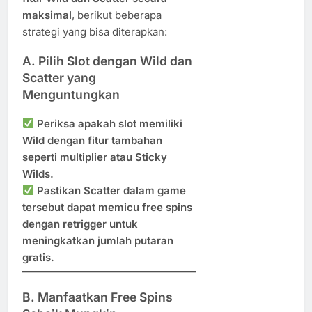
maksimal
, berikut beberapa
strategi yang bisa diterapkan:
A. Pilih Slot dengan Wild dan
Scatter yang
Menguntungkan
Periksa apakah slot memiliki
Wild dengan fitur tambahan
seperti multiplier atau Sticky
Wilds.
Pastikan Scatter dalam game
tersebut dapat memicu free spins
dengan retrigger untuk
meningkatkan jumlah putaran
gratis.
B. Manfaatkan Free Spins