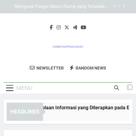
Skip
KAYA787 dan Pentingnya Kecepatan dalam
to
Layanan Digital
content
Panduan Memanfaatkan Menu KAYA787 secara
Lebih Terarah
Mengenal Pengelolaan Informasi yang Diterapkan
pada EDWINSLOT
Mengenal Fungsi Menu Utama yang Tersedia di
LEBAH4D
Collection
KAYA787 dan Pentingnya Kecepatan dalam
Dapatkan Produk Dan Peralatan Heavy
Layanan Digital
NEWSLETTER
RANDOM NEWS
Heavy Duty
Duty Terbaik Untuk Kebutuhan Industri
Panduan Memanfaatkan Menu KAYA787 secara
Lebih Terarah
Di Collection Heavy Duty.
MENU
ngenal Pengelolaan Informasi yang Diterapkan pada EDWIN
HEADLINES
Weeks Ago