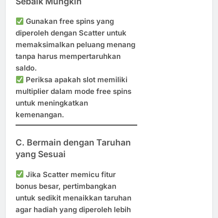
Sebaik Mungkin
Gunakan free spins yang
diperoleh dengan Scatter untuk
memaksimalkan peluang menang
tanpa harus mempertaruhkan
saldo.
Periksa apakah slot memiliki
multiplier dalam mode free spins
untuk meningkatkan
kemenangan.
C. Bermain dengan Taruhan
yang Sesuai
Jika Scatter memicu fitur
bonus besar, pertimbangkan
untuk sedikit menaikkan taruhan
agar hadiah yang diperoleh lebih