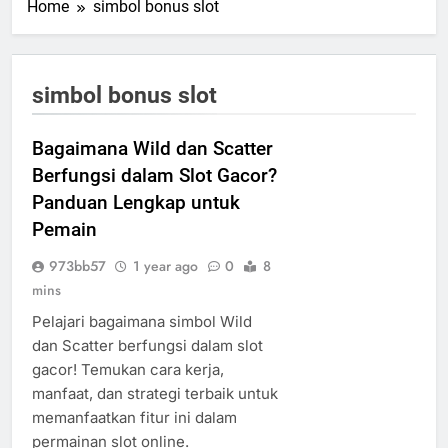
Home
simbol bonus slot
simbol bonus slot
Bagaimana Wild dan Scatter
Berfungsi dalam Slot Gacor?
Panduan Lengkap untuk
Pemain
973bb57
1 year ago
0
8
mins
Pelajari bagaimana simbol Wild
dan Scatter berfungsi dalam slot
gacor! Temukan cara kerja,
manfaat, dan strategi terbaik untuk
memanfaatkan fitur ini dalam
permainan slot online.