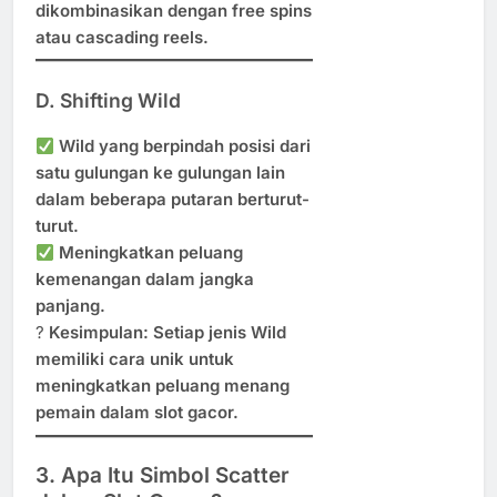
dikombinasikan dengan free spins
atau cascading reels.
D. Shifting Wild
Wild yang berpindah posisi dari
satu gulungan ke gulungan lain
dalam beberapa putaran berturut-
turut.
Meningkatkan peluang
kemenangan dalam jangka
panjang.
?
Kesimpulan:
Setiap jenis Wild
memiliki cara unik untuk
meningkatkan peluang menang
pemain dalam slot gacor.
3. Apa Itu Simbol Scatter