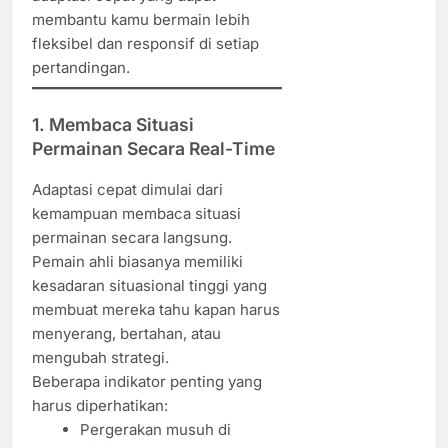
membantu kamu bermain lebih
fleksibel dan responsif di setiap
pertandingan.
1. Membaca Situasi
Permainan Secara Real-Time
Adaptasi cepat dimulai dari
kemampuan membaca situasi
permainan secara langsung.
Pemain ahli biasanya memiliki
kesadaran situasional tinggi yang
membuat mereka tahu kapan harus
menyerang, bertahan, atau
mengubah strategi.
Beberapa indikator penting yang
harus diperhatikan:
Pergerakan musuh di