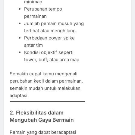
minimap
Perubahan tempo
permainan
Jumlah pemain musuh yang
terlihat atau menghilang
Perbedaan power spike
antar tim
Kondisi objektif seperti
tower, buff, atau area map
Semakin cepat kamu mengenali
perubahan kecil dalam permainan,
semakin mudah untuk melakukan
adaptasi.
2. Fleksibilitas dalam
Mengubah Gaya Bermain
Pemain yang dapat beradaptasi