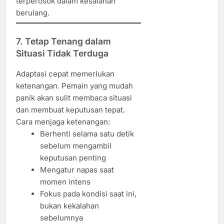
terperosok dalam kesalahan
berulang.
7. Tetap Tenang dalam
Situasi Tidak Terduga
Adaptasi cepat memerlukan
ketenangan. Pemain yang mudah
panik akan sulit membaca situasi
dan membuat keputusan tepat.
Cara menjaga ketenangan:
Berhenti selama satu detik
sebelum mengambil
keputusan penting
Mengatur napas saat
momen intens
Fokus pada kondisi saat ini,
bukan kekalahan
sebelumnya