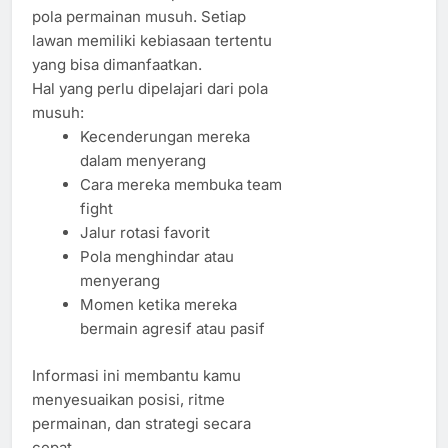
pola permainan musuh. Setiap
lawan memiliki kebiasaan tertentu
yang bisa dimanfaatkan.
Hal yang perlu dipelajari dari pola
musuh:
Kecenderungan mereka
dalam menyerang
Cara mereka membuka team
fight
Jalur rotasi favorit
Pola menghindar atau
menyerang
Momen ketika mereka
bermain agresif atau pasif
Informasi ini membantu kamu
menyesuaikan posisi, ritme
permainan, dan strategi secara
cepat.