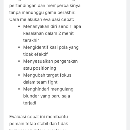
pertandingan dan memperbaikinya
tanpa menunggu game berakhir.
Cara melakukan evaluasi cepat:
Menanyakan diri sendiri apa
kesalahan dalam 2 menit
terakhir
Mengidentifikasi pola yang
tidak efektif
Menyesuaikan pergerakan
atau positioning
Mengubah target fokus
dalam team fight
Menghindari mengulang
blunder yang baru saja
terjadi
Evaluasi cepat ini membantu
pemain tetap stabil dan tidak