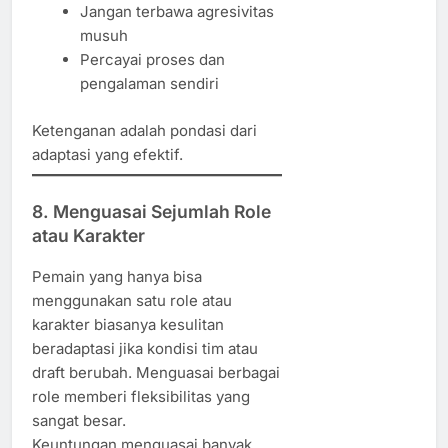
Jangan terbawa agresivitas
musuh
Percayai proses dan
pengalaman sendiri
Ketenganan adalah pondasi dari
adaptasi yang efektif.
8. Menguasai Sejumlah Role
atau Karakter
Pemain yang hanya bisa
menggunakan satu role atau
karakter biasanya kesulitan
beradaptasi jika kondisi tim atau
draft berubah. Menguasai berbagai
role memberi fleksibilitas yang
sangat besar.
Keuntungan menguasai banyak