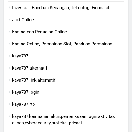
Investasi, Panduan Keuangan, Teknologi Finansial
Judi Online
Kasino dan Perjudian Online
Kasino Online, Permainan Slot, Panduan Permainan
kaya787
kaya787 alternatif
kaya787 link alternatif
kaya787 login
kaya787 rtp
kaya787,keamanan akun,pemeriksaan login,aktivitas
akses,cybersecurity,proteksi privasi