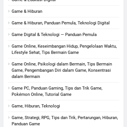
Game & Hiburan
Game & Hiburan, Panduan Pemula, Teknologi Digital
Game Digital & Teknologi — Panduan Pemula
Game Online, Keseimbangan Hidup, Pengelolaan Waktu,
Lifestyle Sehat, Tips Bermain Game
Game Online, Psikologi dalam Bermain, Tips Bermain
Game, Pengembangan Diri dalam Game, Konsentrasi
dalam Bermain
Game PC, Panduan Gaming, Tips dan Trik Game,
Pokémon Online, Tutorial Game
Game, Hiburan, Teknologi
Game, Strategi, RPG, Tips dan Trik, Pertarungan, Hiburan,
Panduan Game