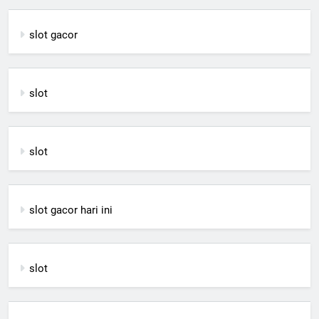
slot gacor
slot
slot
slot gacor hari ini
slot