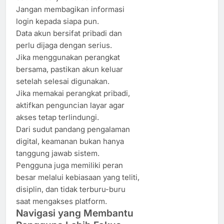
Jangan membagikan informasi
login kepada siapa pun.
Data akun bersifat pribadi dan
perlu dijaga dengan serius.
Jika menggunakan perangkat
bersama, pastikan akun keluar
setelah selesai digunakan.
Jika memakai perangkat pribadi,
aktifkan penguncian layar agar
akses tetap terlindungi.
Dari sudut pandang pengalaman
digital, keamanan bukan hanya
tanggung jawab sistem.
Pengguna juga memiliki peran
besar melalui kebiasaan yang teliti,
disiplin, dan tidak terburu-buru
saat mengakses platform.
Navigasi yang Membantu