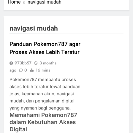
Home
navigasi mudah
navigasi mudah
Panduan Pokemon787 agar
Proses Akses Lebih Teratur
973bb57
3 months
ago
0
16 mins
Pokemon787 membantu proses
akses lebih teratur lewat panduan
jelas, keamanan akun, navigasi
mudah, dan pengalaman digital
yang nyaman bagi pengguna.
Memahami Pokemon787
dalam Kebutuhan Akses
Digital