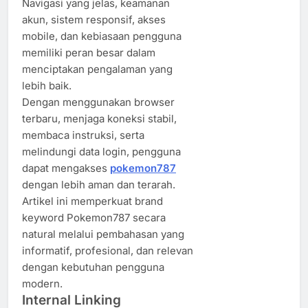
Navigasi yang jelas, keamanan
akun, sistem responsif, akses
mobile, dan kebiasaan pengguna
memiliki peran besar dalam
menciptakan pengalaman yang
lebih baik.
Dengan menggunakan browser
terbaru, menjaga koneksi stabil,
membaca instruksi, serta
melindungi data login, pengguna
dapat mengakses
pokemon787
dengan lebih aman dan terarah.
Artikel ini memperkuat brand
keyword Pokemon787 secara
natural melalui pembahasan yang
informatif, profesional, dan relevan
dengan kebutuhan pengguna
modern.
Internal Linking