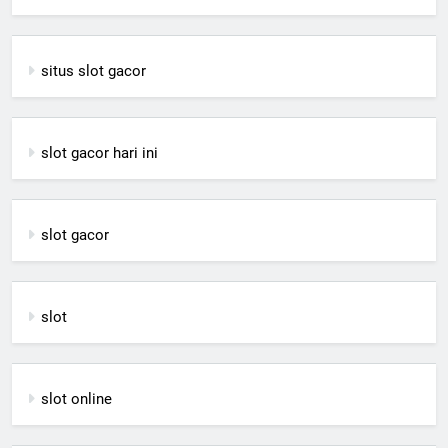
situs slot gacor
slot gacor hari ini
slot gacor
slot
slot online