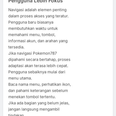
Pengguna Lebih Fokus
Navigasi adalah elemen penting
dalam proses akses yang teratur.
Pengguna baru biasanya
membutuhkan waktu untuk
memahami menu, tombol,
informasi akun, dan arahan yang
tersedia.
Jika navigasi Pokemon787
dipahami secara bertahap, proses
adaptasi akan terasa lebih cepat.
Pengguna sebaiknya mulai dari
menu utama.
Baca nama menu, perhatikan ikon,
dan pahami keterangan sebelum
menekan tombol tertentu.
Jika ada bagian yang belum jelas,
jangan langsung mengambil
tindakan.