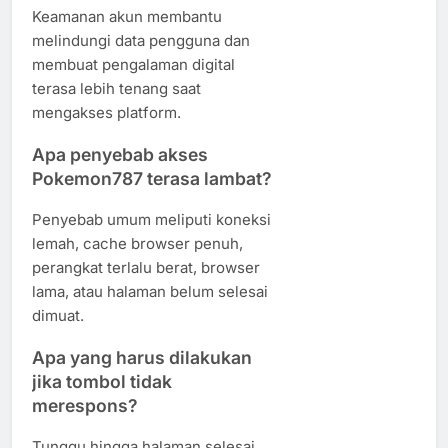
Keamanan akun membantu
melindungi data pengguna dan
membuat pengalaman digital
terasa lebih tenang saat
mengakses platform.
Apa penyebab akses
Pokemon787 terasa lambat?
Penyebab umum meliputi koneksi
lemah, cache browser penuh,
perangkat terlalu berat, browser
lama, atau halaman belum selesai
dimuat.
Apa yang harus dilakukan
jika tombol tidak
merespons?
Tunggu hingga halaman selesai