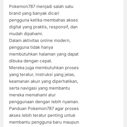
Pokemon787 menjadi salah satu
brand yang banyak dicari
pengguna ketika membahas akses
digital yang praktis, responsif, dan
mudah dipahami.
Dalam aktivitas online modern,
pengguna tidak hanya
membutuhkan halaman yang dapat
dibuka dengan cepat.
Mereka juga membutuhkan proses
yang teratur, instruksi yang jelas,
keamanan akun yang diperhatikan,
serta navigasi yang membantu
mereka memahami alur
penggunaan dengan lebih nyaman.
Panduan Pokemon787 agar proses
akses lebih teratur penting untuk
membantu pengguna baru maupun