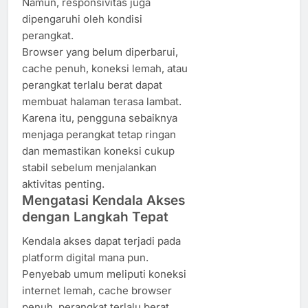
Namun, responsivitas juga
dipengaruhi oleh kondisi
perangkat.
Browser yang belum diperbarui,
cache penuh, koneksi lemah, atau
perangkat terlalu berat dapat
membuat halaman terasa lambat.
Karena itu, pengguna sebaiknya
menjaga perangkat tetap ringan
dan memastikan koneksi cukup
stabil sebelum menjalankan
aktivitas penting.
Mengatasi Kendala Akses
dengan Langkah Tepat
Kendala akses dapat terjadi pada
platform digital mana pun.
Penyebab umum meliputi koneksi
internet lemah, cache browser
penuh, perangkat terlalu berat,