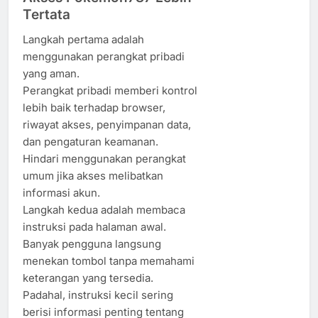
Tertata
Langkah pertama adalah
menggunakan perangkat pribadi
yang aman.
Perangkat pribadi memberi kontrol
lebih baik terhadap browser,
riwayat akses, penyimpanan data,
dan pengaturan keamanan.
Hindari menggunakan perangkat
umum jika akses melibatkan
informasi akun.
Langkah kedua adalah membaca
instruksi pada halaman awal.
Banyak pengguna langsung
menekan tombol tanpa memahami
keterangan yang tersedia.
Padahal, instruksi kecil sering
berisi informasi penting tentang