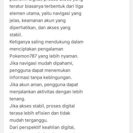
teratur biasanya terbentuk dari tiga
elemen utama, yaitu navigasi yang
jelas, keamanan akun yang
diperhatikan, dan akses yang
stabil.
Ketiganya saling mendukung dalam
menciptakan pengalaman
Pokemon787 yang lebih nyaman.
Jika navigasi mudah dipahami,
pengguna dapat menemukan
informasi tanpa kebingungan.
Jika akun aman, pengguna dapat
menjalankan aktivitas dengan lebih
tenang.
Jika akses stabil, proses digital
terasa lebih efisien dan tidak
mudah terganggu.
Dari perspektif keahlian digital,