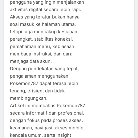
pengguna yang ingin menjalankan
aktivitas digital secara lebih rapi.
Akses yang teratur bukan hanya
soal masuk ke halaman utama,
tetapi juga mencakup kesiapan
perangkat, stabilitas koneksi,
pemahaman menu, kebiasaan
membaca instruksi, dan cara
menjaga data akun.
Dengan pendekatan yang tepat,
pengalaman menggunakan
Pokemon787 dapat terasa lebih
tenang, efisien, dan tidak
membingungkan.
Artikel ini membahas Pokemon787
secara informatif dan profesional,
dengan fokus pada proses akses,
keamanan, navigasi, akses mobile,
kendala umum, serta insight