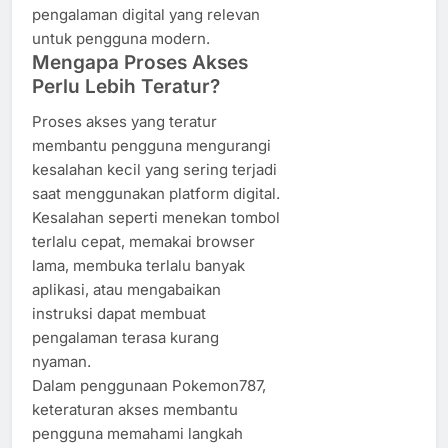
pengalaman digital yang relevan
untuk pengguna modern.
Mengapa Proses Akses
Perlu Lebih Teratur?
Proses akses yang teratur
membantu pengguna mengurangi
kesalahan kecil yang sering terjadi
saat menggunakan platform digital.
Kesalahan seperti menekan tombol
terlalu cepat, memakai browser
lama, membuka terlalu banyak
aplikasi, atau mengabaikan
instruksi dapat membuat
pengalaman terasa kurang
nyaman.
Dalam penggunaan Pokemon787,
keteraturan akses membantu
pengguna memahami langkah