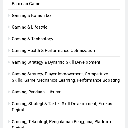
Panduan Game
Gaming & Komunitas
Gaming & Lifestyle
Gaming & Technology
Gaming Health & Performance Optimization
Gaming Strategy & Dynamic Skill Development
Gaming Strategy, Player Improvement, Competitive
Skills, Game Mechanics Learning, Performance Boosting
Gaming, Panduan, Hiburan
Gaming, Strategi & Taktik, Skill Development, Edukasi
Digital
Gaming, Teknologi, Pengalaman Pengguna, Platform
Digital