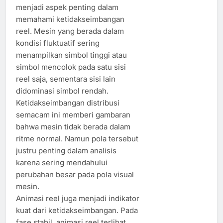
menjadi aspek penting dalam
memahami ketidakseimbangan
reel. Mesin yang berada dalam
kondisi fluktuatif sering
menampilkan simbol tinggi atau
simbol mencolok pada satu sisi
reel saja, sementara sisi lain
didominasi simbol rendah.
Ketidakseimbangan distribusi
semacam ini memberi gambaran
bahwa mesin tidak berada dalam
ritme normal. Namun pola tersebut
justru penting dalam analisis
karena sering mendahului
perubahan besar pada pola visual
mesin.
Animasi reel juga menjadi indikator
kuat dari ketidakseimbangan. Pada
fase stabil, animasi reel terlihat