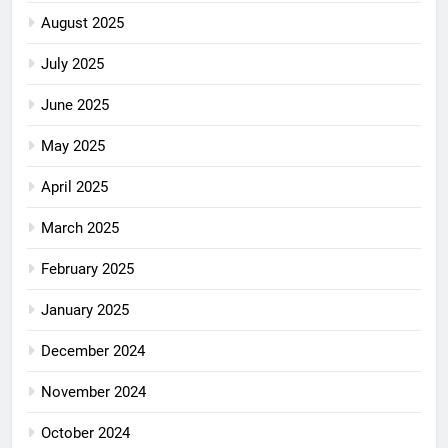
August 2025
July 2025
June 2025
May 2025
April 2025
March 2025
February 2025
January 2025
December 2024
November 2024
October 2024