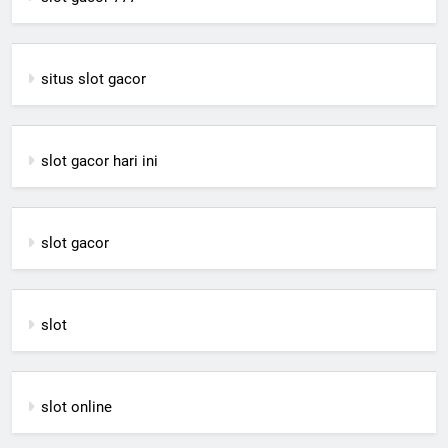
situs slot gacor
slot gacor hari ini
slot gacor
slot
slot online