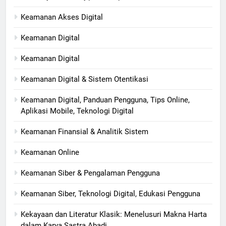
Keamanan Akses Digital
Keamanan Digital​
Keamanan Digital
Keamanan Digital & Sistem Otentikasi
Keamanan Digital, Panduan Pengguna, Tips Online,
Aplikasi Mobile, Teknologi Digital
Keamanan Finansial & Analitik Sistem
Keamanan Online
Keamanan Siber & Pengalaman Pengguna
Keamanan Siber, Teknologi Digital, Edukasi Pengguna
Kekayaan dan Literatur Klasik: Menelusuri Makna Harta
dalam Karya Sastra Abadi