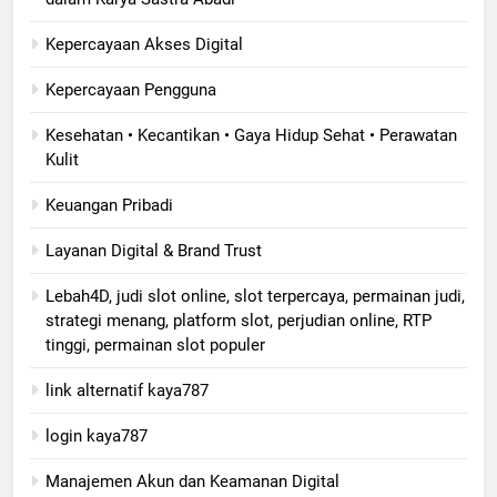
Kepercayaan Akses Digital
Kepercayaan Pengguna
Kesehatan • Kecantikan • Gaya Hidup Sehat • Perawatan
Kulit
Keuangan Pribadi
Layanan Digital & Brand Trust
Lebah4D, judi slot online, slot terpercaya, permainan judi,
strategi menang, platform slot, perjudian online, RTP
tinggi, permainan slot populer
link alternatif kaya787
login kaya787
Manajemen Akun dan Keamanan Digital