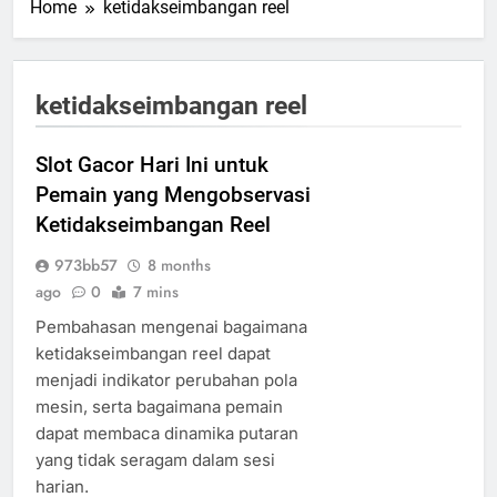
Home
ketidakseimbangan reel
ketidakseimbangan reel
Slot Gacor Hari Ini untuk
Pemain yang Mengobservasi
Ketidakseimbangan Reel
973bb57
8 months
ago
0
7 mins
Pembahasan mengenai bagaimana
ketidakseimbangan reel dapat
menjadi indikator perubahan pola
mesin, serta bagaimana pemain
dapat membaca dinamika putaran
yang tidak seragam dalam sesi
harian.