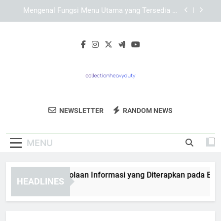
Skip
KAYA787 dan Pentingnya Kecepatan dalam
to
Layanan Digital
content
Panduan Memanfaatkan Menu KAYA787 secara
Lebih Terarah
Mengenal Pengelolaan Informasi yang Diterapkan
pada EDWINSLOT
Mengenal Fungsi Menu Utama yang Tersedia di
LEBAH4D
Collection
KAYA787 dan Pentingnya Kecepatan dalam
Dapatkan Produk Dan Peralatan Heavy
Layanan Digital
NEWSLETTER
RANDOM NEWS
Heavy Duty
Duty Terbaik Untuk Kebutuhan Industri
Panduan Memanfaatkan Menu KAYA787 secara
Lebih Terarah
Di Collection Heavy Duty.
MENU
engenal Pengelolaan Informasi yang Diterapkan pada EDWIN
HEADLINES
Weeks Ago