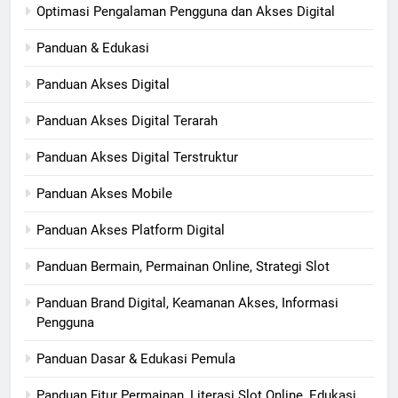
Optimasi Pengalaman Pengguna dan Akses Digital
Panduan & Edukasi
Panduan Akses Digital
Panduan Akses Digital Terarah
Panduan Akses Digital Terstruktur
Panduan Akses Mobile
Panduan Akses Platform Digital
Panduan Bermain, Permainan Online, Strategi Slot
Panduan Brand Digital, Keamanan Akses, Informasi
Pengguna
Panduan Dasar & Edukasi Pemula
Panduan Fitur Permainan, Literasi Slot Online, Edukasi