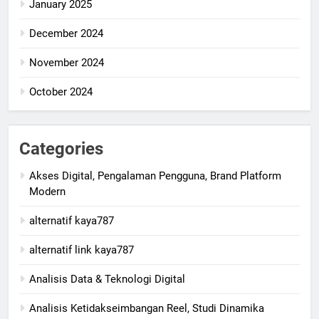
January 2025
December 2024
November 2024
October 2024
Categories
Akses Digital, Pengalaman Pengguna, Brand Platform
Modern
alternatif kaya787
alternatif link kaya787
Analisis Data & Teknologi Digital
Analisis Ketidakseimbangan Reel, Studi Dinamika