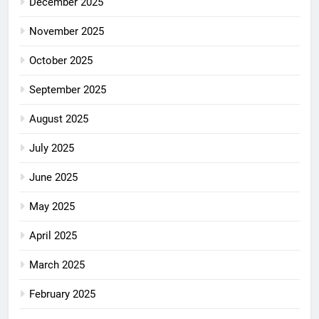
December 2025
November 2025
October 2025
September 2025
August 2025
July 2025
June 2025
May 2025
April 2025
March 2025
February 2025