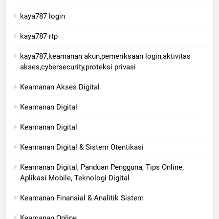
kaya787 login
kaya787 rtp
kaya787,keamanan akun,pemeriksaan login,aktivitas
akses,cybersecurity,proteksi privasi
Keamanan Akses Digital
Keamanan Digital​
Keamanan Digital
Keamanan Digital & Sistem Otentikasi
Keamanan Digital, Panduan Pengguna, Tips Online,
Aplikasi Mobile, Teknologi Digital
Keamanan Finansial & Analitik Sistem
Keamanan Online