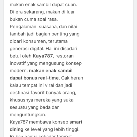
makan enak sambil dapat cuan.
Di era sekarang, makan di luar
bukan cuma soal rasa.
Pengalaman, suasana, dan nilai
tambah jadi bagian penting yang
dicari konsumen, terutama
generasi digital. Hal ini disadari
betul oleh
Kaya787
, restoran
inovatif yang mengusung konsep
modern:
makan enak sambil
dapat bonus real-time
. Gak heran
kalau tempat ini viral dan jadi
destinasi favorit banyak orang,
khususnya mereka yang suka
sesuatu yang beda dan
menguntungkan.
Kaya787 membawa konsep
smart
dining
ke level yang lebih tinggi.
Bukan hanya sekadar tempat