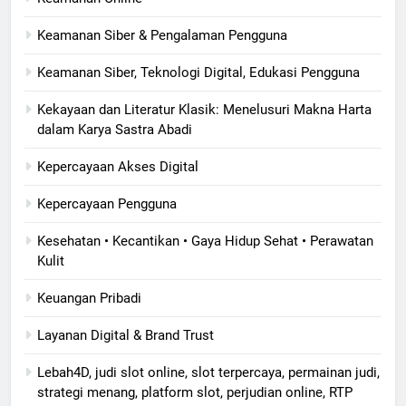
Keamanan Siber & Pengalaman Pengguna
Keamanan Siber, Teknologi Digital, Edukasi Pengguna
Kekayaan dan Literatur Klasik: Menelusuri Makna Harta
dalam Karya Sastra Abadi
Kepercayaan Akses Digital
Kepercayaan Pengguna
Kesehatan • Kecantikan • Gaya Hidup Sehat • Perawatan
Kulit
Keuangan Pribadi
Layanan Digital & Brand Trust
Lebah4D, judi slot online, slot terpercaya, permainan judi,
strategi menang, platform slot, perjudian online, RTP