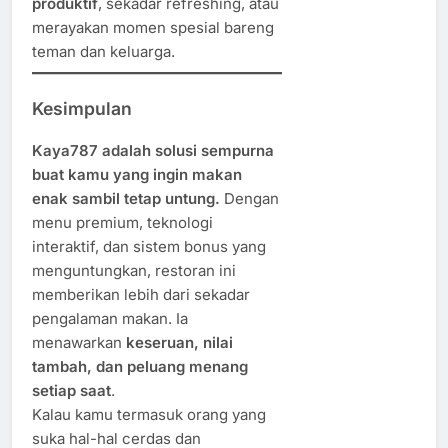
produktif
, sekadar refreshing, atau
merayakan momen spesial bareng
teman dan keluarga.
Kesimpulan
Kaya787 adalah solusi sempurna
buat kamu yang ingin makan
enak sambil tetap untung.
Dengan
menu premium, teknologi
interaktif, dan sistem bonus yang
menguntungkan, restoran ini
memberikan lebih dari sekadar
pengalaman makan. Ia
menawarkan
keseruan, nilai
tambah, dan peluang menang
setiap saat
.
Kalau kamu termasuk orang yang
suka hal-hal cerdas dan