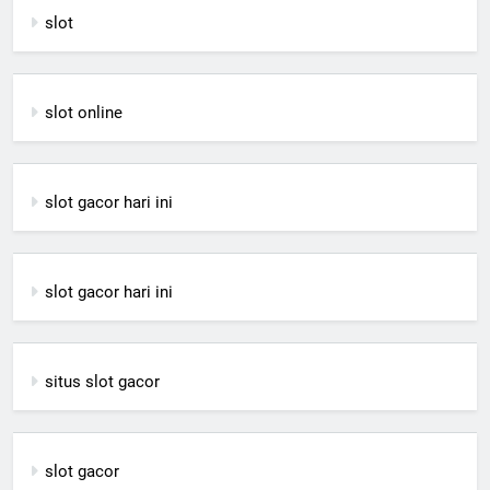
slot
slot online
slot gacor hari ini
slot gacor hari ini
situs slot gacor
slot gacor