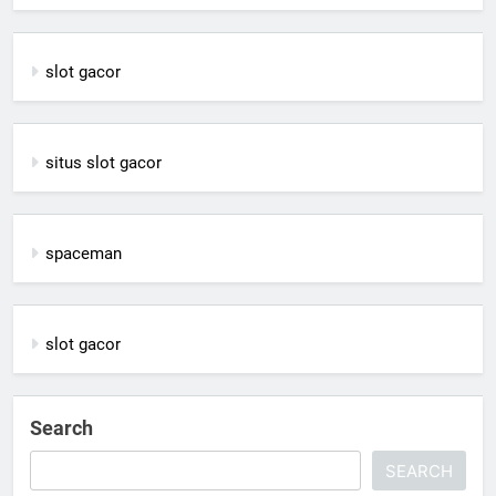
slot gacor
situs slot gacor
spaceman
slot gacor
Search
SEARCH