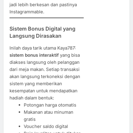
jadi lebih berkesan dan pastinya
Instagrammable.
Sistem Bonus Digital yang
Langsung Dirasakan
Inilah daya tarik utama Kaya787:
sistem bonus interaktif
yang bisa
diakses langsung oleh pelanggan
dari meja makan. Setiap transaksi
akan langsung terkoneksi dengan
sistem yang memberikan
kesempatan untuk mendapatkan
hadiah dalam bentuk:
Potongan harga otomatis
Makanan atau minuman
gratis
Voucher saldo digital