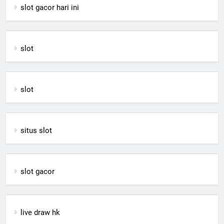
slot gacor hari ini
slot
slot
situs slot
slot gacor
live draw hk