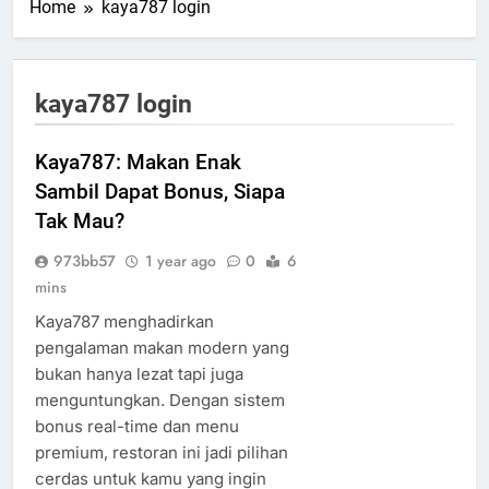
Home
kaya787 login
kaya787 login
Kaya787: Makan Enak
Sambil Dapat Bonus, Siapa
Tak Mau?
973bb57
1 year ago
0
6
mins
Kaya787 menghadirkan
pengalaman makan modern yang
bukan hanya lezat tapi juga
menguntungkan. Dengan sistem
bonus real-time dan menu
premium, restoran ini jadi pilihan
cerdas untuk kamu yang ingin