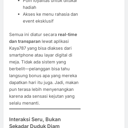
Poin loyalitas untuk ditukar
hadiah
Akses ke menu rahasia dan
event eksklusif
Semua ini diatur secara
real-time
dan transparan
lewat aplikasi
Kaya787 yang bisa diakses dari
smartphone atau layar digital di
meja. Tidak ada sistem yang
berbelit—pelanggan bisa tahu
langsung bonus apa yang mereka
dapatkan hari itu juga. Jadi, makan
pun terasa lebih menyenangkan
karena ada sensasi kejutan yang
selalu menanti.
Interaksi Seru, Bukan
Sekadar Duduk Diam