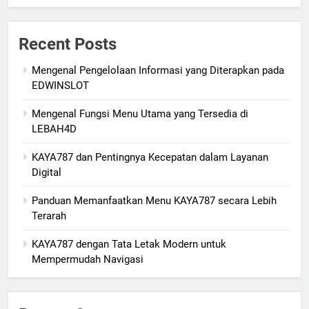
Recent Posts
Mengenal Pengelolaan Informasi yang Diterapkan pada
EDWINSLOT
Mengenal Fungsi Menu Utama yang Tersedia di
LEBAH4D
KAYA787 dan Pentingnya Kecepatan dalam Layanan
Digital
Panduan Memanfaatkan Menu KAYA787 secara Lebih
Terarah
KAYA787 dengan Tata Letak Modern untuk
Mempermudah Navigasi