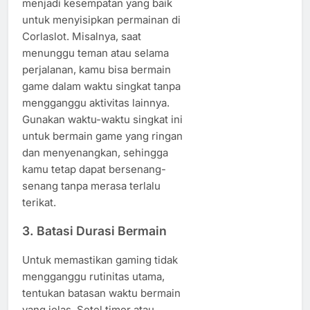
menjadi kesempatan yang baik
untuk menyisipkan permainan di
Corlaslot. Misalnya, saat
menunggu teman atau selama
perjalanan, kamu bisa bermain
game dalam waktu singkat tanpa
mengganggu aktivitas lainnya.
Gunakan waktu-waktu singkat ini
untuk bermain game yang ringan
dan menyenangkan, sehingga
kamu tetap dapat bersenang-
senang tanpa merasa terlalu
terikat.
3.
Batasi Durasi Bermain
Untuk memastikan gaming tidak
mengganggu rutinitas utama,
tentukan batasan waktu bermain
yang jelas. Setel timer atau