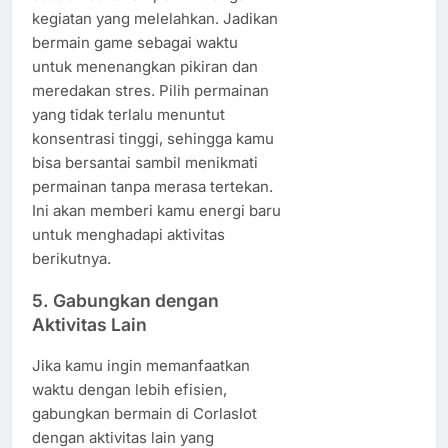
kegiatan yang melelahkan. Jadikan
bermain game sebagai waktu
untuk menenangkan pikiran dan
meredakan stres. Pilih permainan
yang tidak terlalu menuntut
konsentrasi tinggi, sehingga kamu
bisa bersantai sambil menikmati
permainan tanpa merasa tertekan.
Ini akan memberi kamu energi baru
untuk menghadapi aktivitas
berikutnya.
5.
Gabungkan dengan
Aktivitas Lain
Jika kamu ingin memanfaatkan
waktu dengan lebih efisien,
gabungkan bermain di Corlaslot
dengan aktivitas lain yang