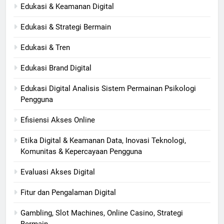
Edukasi & Keamanan Digital
Edukasi & Strategi Bermain
Edukasi & Tren
Edukasi Brand Digital
Edukasi Digital Analisis Sistem Permainan Psikologi
Pengguna
Efisiensi Akses Online
Etika Digital & Keamanan Data, Inovasi Teknologi,
Komunitas & Kepercayaan Pengguna
Evaluasi Akses Digital
Fitur dan Pengalaman Digital
Gambling, Slot Machines, Online Casino, Strategi
Bermain