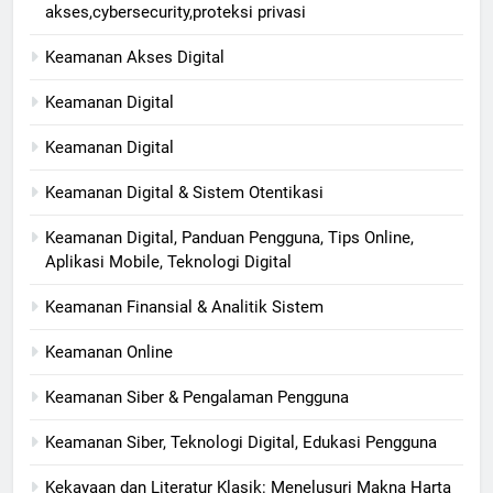
akses,cybersecurity,proteksi privasi
Keamanan Akses Digital
Keamanan Digital​
Keamanan Digital
Keamanan Digital & Sistem Otentikasi
Keamanan Digital, Panduan Pengguna, Tips Online,
Aplikasi Mobile, Teknologi Digital
Keamanan Finansial & Analitik Sistem
Keamanan Online
Keamanan Siber & Pengalaman Pengguna
Keamanan Siber, Teknologi Digital, Edukasi Pengguna
Kekayaan dan Literatur Klasik: Menelusuri Makna Harta