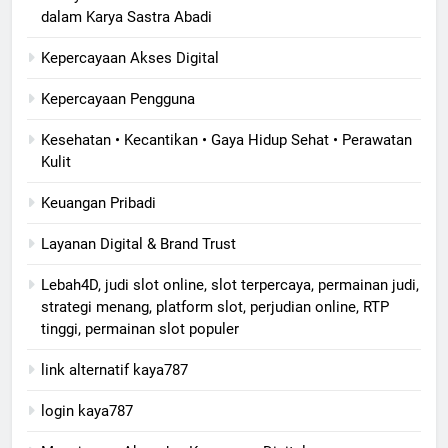
dalam Karya Sastra Abadi
Kepercayaan Akses Digital
Kepercayaan Pengguna
Kesehatan • Kecantikan • Gaya Hidup Sehat • Perawatan
Kulit
Keuangan Pribadi
Layanan Digital & Brand Trust
Lebah4D, judi slot online, slot terpercaya, permainan judi,
strategi menang, platform slot, perjudian online, RTP
tinggi, permainan slot populer
link alternatif kaya787
login kaya787