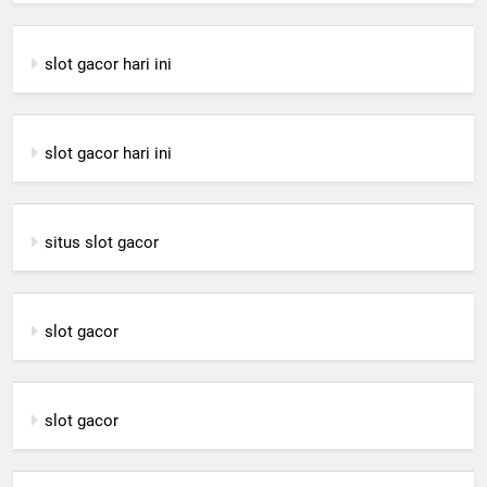
slot gacor hari ini
slot gacor hari ini
situs slot gacor
slot gacor
slot gacor