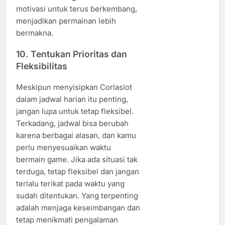
motivasi untuk terus berkembang,
menjadikan permainan lebih
bermakna.
10.
Tentukan Prioritas dan
Fleksibilitas
Meskipun menyisipkan Corlaslot
dalam jadwal harian itu penting,
jangan lupa untuk tetap fleksibel.
Terkadang, jadwal bisa berubah
karena berbagai alasan, dan kamu
perlu menyesuaikan waktu
bermain game. Jika ada situasi tak
terduga, tetap fleksibel dan jangan
terlalu terikat pada waktu yang
sudah ditentukan. Yang terpenting
adalah menjaga keseimbangan dan
tetap menikmati pengalaman