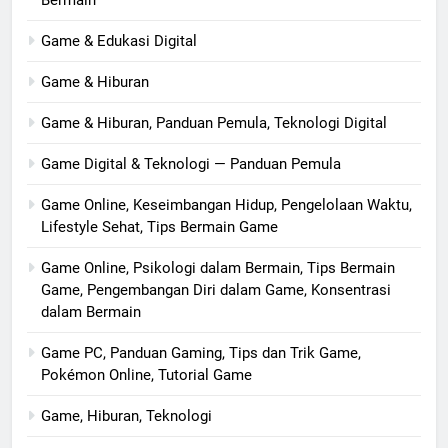
Game & Edukasi Digital
Game & Hiburan
Game & Hiburan, Panduan Pemula, Teknologi Digital
Game Digital & Teknologi — Panduan Pemula
Game Online, Keseimbangan Hidup, Pengelolaan Waktu,
Lifestyle Sehat, Tips Bermain Game
Game Online, Psikologi dalam Bermain, Tips Bermain
Game, Pengembangan Diri dalam Game, Konsentrasi
dalam Bermain
Game PC, Panduan Gaming, Tips dan Trik Game,
Pokémon Online, Tutorial Game
Game, Hiburan, Teknologi