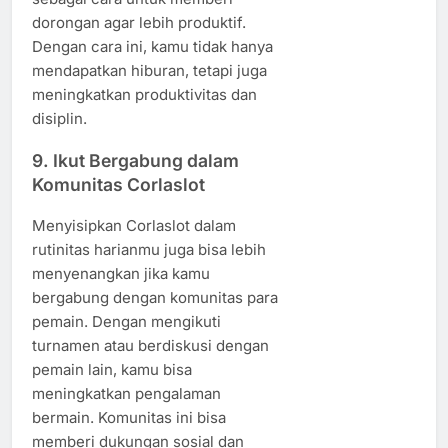
dorongan agar lebih produktif.
Dengan cara ini, kamu tidak hanya
mendapatkan hiburan, tetapi juga
meningkatkan produktivitas dan
disiplin.
9.
Ikut Bergabung dalam
Komunitas Corlaslot
Menyisipkan Corlaslot dalam
rutinitas harianmu juga bisa lebih
menyenangkan jika kamu
bergabung dengan komunitas para
pemain. Dengan mengikuti
turnamen atau berdiskusi dengan
pemain lain, kamu bisa
meningkatkan pengalaman
bermain. Komunitas ini bisa
memberi dukungan sosial dan