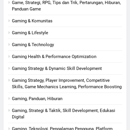
Game, Strategi, RPG, Tips dan Trik, Pertarungan, Hiburan,
Panduan Game
Gaming & Komunitas
Gaming & Lifestyle
Gaming & Technology
Gaming Health & Performance Optimization
Gaming Strategy & Dynamic Skill Development
Gaming Strategy, Player Improvement, Competitive
Skills, Game Mechanics Learning, Performance Boosting
Gaming, Panduan, Hiburan
Gaming, Strategi & Taktik, Skill Development, Edukasi
Digital
Gaming, Teknologi, Pengalaman Pengguna, Platform