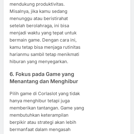
mendukung produktivitas.
Misalnya, jika kamu sedang
menunggu atau beristirahat
setelah berolahraga, ini bisa
menjadi waktu yang tepat untuk
bermain game. Dengan cara ini,
kamu tetap bisa menjaga rutinitas
harianmu sambil tetap menikmati
hiburan yang menyegarkan.
6.
Fokus pada Game yang
Menantang dan Menghibur
Pilih game di Corlaslot yang tidak
hanya menghibur tetapi juga
memberikan tantangan. Game yang
membutuhkan keterampilan
berpikir atau strategi akan lebih
bermanfaat dalam mengasah