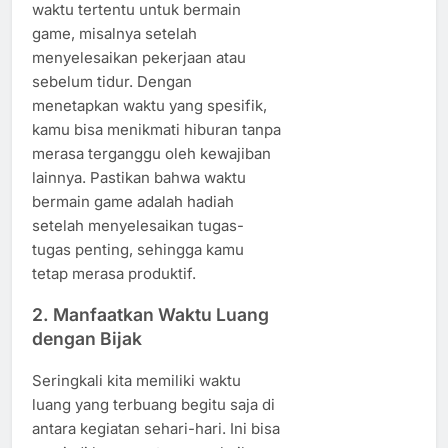
waktu tertentu untuk bermain
game, misalnya setelah
menyelesaikan pekerjaan atau
sebelum tidur. Dengan
menetapkan waktu yang spesifik,
kamu bisa menikmati hiburan tanpa
merasa terganggu oleh kewajiban
lainnya. Pastikan bahwa waktu
bermain game adalah hadiah
setelah menyelesaikan tugas-
tugas penting, sehingga kamu
tetap merasa produktif.
2.
Manfaatkan Waktu Luang
dengan Bijak
Seringkali kita memiliki waktu
luang yang terbuang begitu saja di
antara kegiatan sehari-hari. Ini bisa