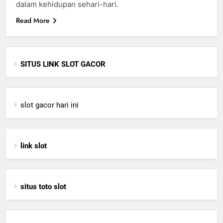
dalam kehidupan sehari-hari.
Read More
SITUS LINK SLOT GACOR
slot gacor hari ini
link slot
situs toto slot