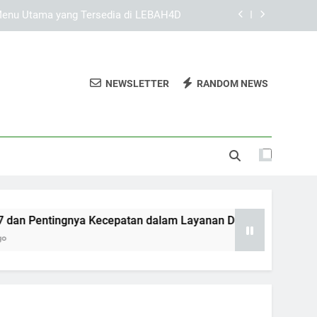
Menu Utama yang Tersedia di LEBAH4D
gnya Kecepatan dalam Layanan Digital
 Menu KAYA787 secara Lebih Terarah
NEWSLETTER
RANDOM NEWS
masi yang Diterapkan pada EDWINSLOT
tri Di Collection Heavy Duty.
Menu Utama yang Tersedia di LEBAH4D
gnya Kecepatan dalam Layanan Digital
 Menu KAYA787 secara Lebih Terarah
gnya Kecepatan dalam Layanan Digital
Panduan Memanf
3 Weeks Ago