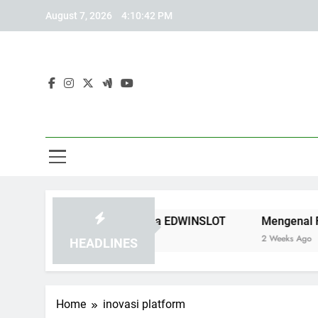
Skip
August 7, 2026
4:10:43 PM
to
content
Col
Dapatkan P
ang Diterapkan pada EDWINSLOT
Mengenal Fungsi Menu
2 Weeks Ago
HEADLINES
Home
inovasi platform