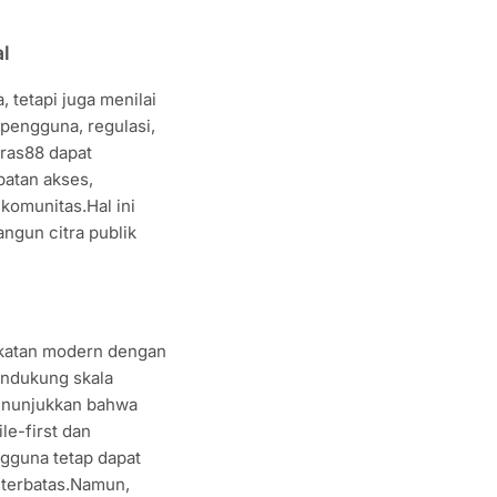
al
tetapi juga menilai
pengguna, regulasi,
oras88 dapat
patan akses,
 komunitas.Hal ini
ngun citra publik
katan modern dengan
mendukung skala
menunjukkan bahwa
le-first dan
gguna tetap dapat
 terbatas.Namun,