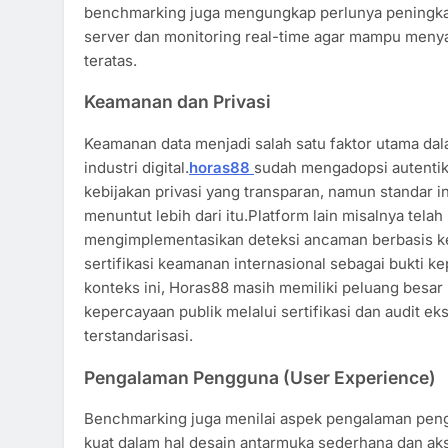
benchmarking juga mengungkap perlunya peningkat
server dan monitoring real-time agar mampu menyai
teratas.
Keamanan dan Privasi
Keamanan data menjadi salah satu faktor utama d
industri digital.
horas88
sudah mengadopsi autentik
kebijakan privasi yang transparan, namun standar in
menuntut lebih dari itu.Platform lain misalnya telah
mengimplementasikan deteksi ancaman berbasis k
sertifikasi keamanan internasional sebagai bukti 
konteks ini, Horas88 masih memiliki peluang besa
kepercayaan publik melalui sertifikasi dan audit ek
terstandarisasi.
Pengalaman Pengguna (User Experience)
Benchmarking juga menilai aspek pengalaman pe
kuat dalam hal desain antarmuka sederhana dan akse