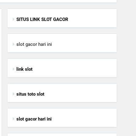
SITUS LINK SLOT GACOR
slot gacor hari ini
link slot
situs toto slot
slot gacor hari ini