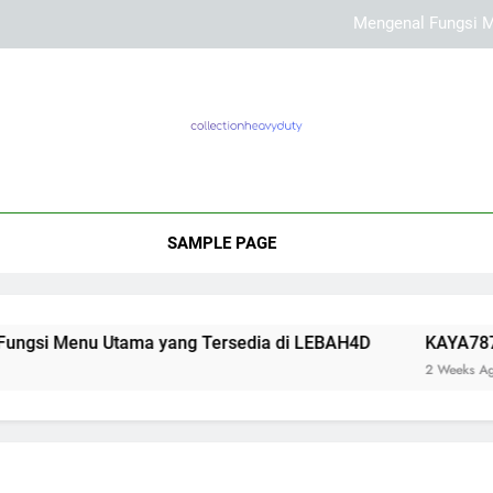
Mengenal Fungsi 
KAYA787 dan Pentin
Panduan Memanfaatkan
Mengenal Pengelolaan Infor
lection Heavy Duty
roduk Dan Peralatan Heavy Duty Terbaik Untuk Kebutuhan Indus
Mengenal Fungsi 
SAMPLE PAGE
KAYA787 dan Pentin
Panduan Memanfaatkan
 Utama yang Tersedia di LEBAH4D
KAYA787 dan Pentin
2 Weeks Ago