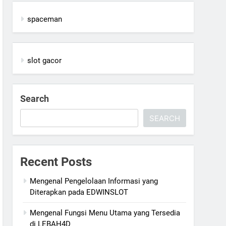
spaceman
slot gacor
Search
SEARCH
Recent Posts
Mengenal Pengelolaan Informasi yang
Diterapkan pada EDWINSLOT
Mengenal Fungsi Menu Utama yang Tersedia
di LEBAH4D