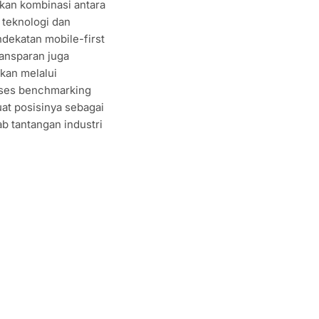
kan kombinasi antara
teknologi dan
ndekatan mobile-first
ansparan juga
kan melalui
roses benchmarking
at posisinya sebagai
b tantangan industri