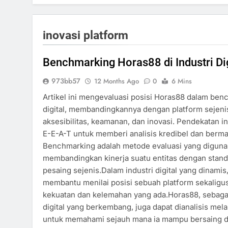
inovasi platform
Benchmarking Horas88 di Industri Dig
973bb57
12 Months Ago
0
6 Mins
Artikel ini mengevaluasi posisi Horas88 dalam ben
digital, membandingkannya dengan platform sejeni
aksesibilitas, keamanan, dan inovasi. Pendekatan i
E-E-A-T untuk memberi analisis kredibel dan berm
Benchmarking adalah metode evaluasi yang diguna
membandingkan kinerja suatu entitas dengan standa
pesaing sejenis.Dalam industri digital yang dinami
membantu menilai posisi sebuah platform sekaligus
kekuatan dan kelemahan yang ada.Horas88, sebagai
digital yang berkembang, juga dapat dianalisis mel
untuk memahami sejauh mana ia mampu bersaing d