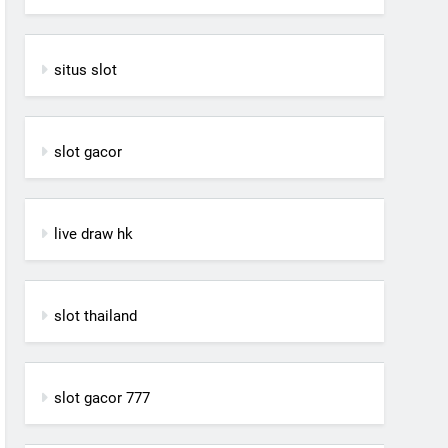
situs slot
slot gacor
live draw hk
slot thailand
slot gacor 777