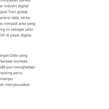
enunjukkan bahwa
 industri digital
jauh.Tren global
aransi data, serta
s menjadi area yang
ng ini sebagai peta
f di pasar digital.
angan.Data yang
erbedaan konteks
ras88 pun menghadapi
marking perlu
s mampu
dan menyesuaikan