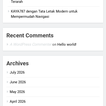
Terarah
KAYA787 dengan Tata Letak Modern untuk
Mempermudah Navigasi
Recent Comments
A WordPress Commenter
on
Hello world!
Archives
July 2026
June 2026
May 2026
April 2026