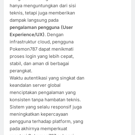
hanya menguntungkan dari sisi
teknis, tetapi juga memberikan
dampak langsung pada
pengalaman pengguna (User
Experience/UX)
. Dengan
infrastruktur cloud, pengguna
Pokemon787 dapat menikmati
proses login yang lebih cepat,
stabil, dan aman di berbagai
perangkat.
Waktu autentikasi yang singkat dan
keandalan server global
menciptakan pengalaman yang
konsisten tanpa hambatan teknis.
Sistem yang selalu responsif juga
meningkatkan kepercayaan
pengguna terhadap platform, yang
pada akhirnya memperkuat