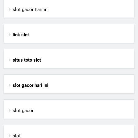
slot gacor hari ini
link slot
situs toto slot
slot gacor hari ini
slot gacor
slot