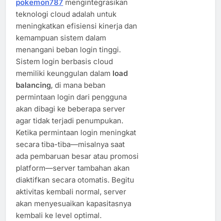
pokemon787
mengintegrasikan
teknologi cloud adalah untuk
meningkatkan efisiensi kinerja dan
kemampuan sistem dalam
menangani beban login tinggi.
Sistem login berbasis cloud
memiliki keunggulan dalam
load
balancing
, di mana beban
permintaan login dari pengguna
akan dibagi ke beberapa server
agar tidak terjadi penumpukan.
Ketika permintaan login meningkat
secara tiba-tiba—misalnya saat
ada pembaruan besar atau promosi
platform—server tambahan akan
diaktifkan secara otomatis. Begitu
aktivitas kembali normal, server
akan menyesuaikan kapasitasnya
kembali ke level optimal.