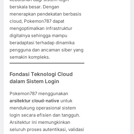
berskala besar. Dengan
menerapkan pendekatan berbasis
cloud, Pokemon787 dapat
mengoptimalkan infrastruktur
digitalnya sehingga mampu
beradaptasi terhadap dinamika
pengguna dan ancaman siber yang
semakin kompleks.
Fondasi Teknologi Cloud
dalam Sistem Login
Pokemon787 menggunakan
arsitektur cloud-native
untuk
mendukung operasional sistem
login secara efisien dan tangguh.
Arsitektur ini memungkinkan
seluruh proses autentikasi, validasi