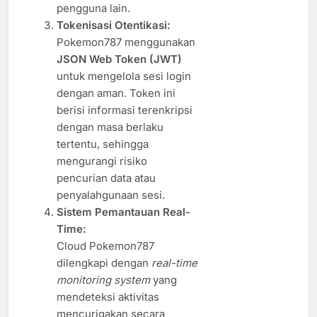
pengguna lain.
Tokenisasi Otentikasi:
Pokemon787 menggunakan
JSON Web Token (JWT)
untuk mengelola sesi login
dengan aman. Token ini
berisi informasi terenkripsi
dengan masa berlaku
tertentu, sehingga
mengurangi risiko
pencurian data atau
penyalahgunaan sesi.
Sistem Pemantauan Real-
Time:
Cloud Pokemon787
dilengkapi dengan
real-time
monitoring system
yang
mendeteksi aktivitas
mencurigakan secara