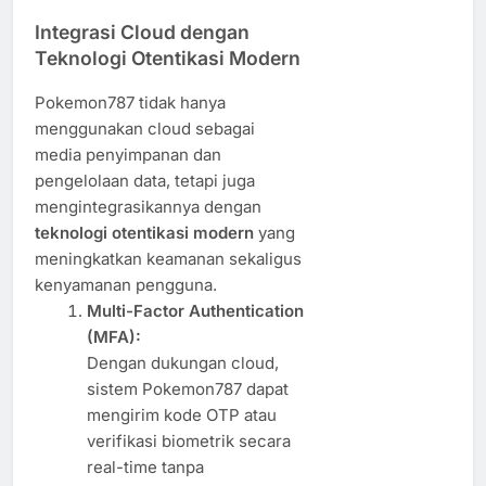
Integrasi Cloud dengan
Teknologi Otentikasi Modern
Pokemon787 tidak hanya
menggunakan cloud sebagai
media penyimpanan dan
pengelolaan data, tetapi juga
mengintegrasikannya dengan
teknologi otentikasi modern
yang
meningkatkan keamanan sekaligus
kenyamanan pengguna.
Multi-Factor Authentication
(MFA):
Dengan dukungan cloud,
sistem Pokemon787 dapat
mengirim kode OTP atau
verifikasi biometrik secara
real-time tanpa