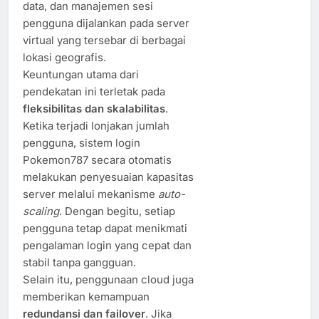
data, dan manajemen sesi
pengguna dijalankan pada server
virtual yang tersebar di berbagai
lokasi geografis.
Keuntungan utama dari
pendekatan ini terletak pada
fleksibilitas dan skalabilitas
.
Ketika terjadi lonjakan jumlah
pengguna, sistem login
Pokemon787 secara otomatis
melakukan penyesuaian kapasitas
server melalui mekanisme
auto-
scaling
. Dengan begitu, setiap
pengguna tetap dapat menikmati
pengalaman login yang cepat dan
stabil tanpa gangguan.
Selain itu, penggunaan cloud juga
memberikan kemampuan
redundansi dan failover
. Jika