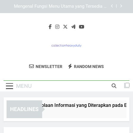
Skip
KAYA787 dan Pentingnya Kecepatan dalam
to
Layanan Digital
content
Panduan Memanfaatkan Menu KAYA787 secara
Lebih Terarah
Mengenal Pengelolaan Informasi yang Diterapkan
pada EDWINSLOT
Mengenal Fungsi Menu Utama yang Tersedia di
LEBAH4D
Collection
KAYA787 dan Pentingnya Kecepatan dalam
Dapatkan Produk Dan Peralatan Heavy
Layanan Digital
NEWSLETTER
RANDOM NEWS
Heavy Duty
Duty Terbaik Untuk Kebutuhan Industri
Panduan Memanfaatkan Menu KAYA787 secara
Lebih Terarah
Di Collection Heavy Duty.
MENU
engenal Pengelolaan Informasi yang Diterapkan pada EDWIN
HEADLINES
Weeks Ago