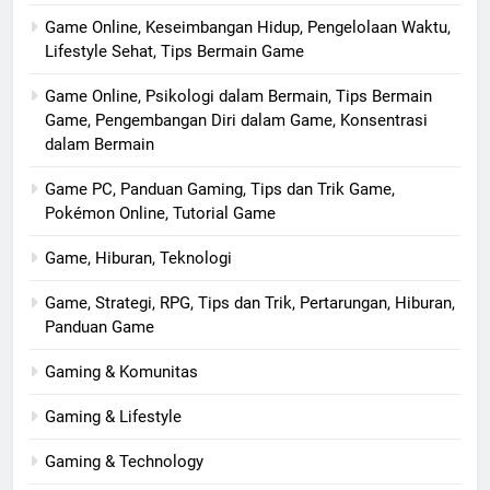
Game Online, Keseimbangan Hidup, Pengelolaan Waktu,
Lifestyle Sehat, Tips Bermain Game
Game Online, Psikologi dalam Bermain, Tips Bermain
Game, Pengembangan Diri dalam Game, Konsentrasi
dalam Bermain
Game PC, Panduan Gaming, Tips dan Trik Game,
Pokémon Online, Tutorial Game
Game, Hiburan, Teknologi
Game, Strategi, RPG, Tips dan Trik, Pertarungan, Hiburan,
Panduan Game
Gaming & Komunitas
Gaming & Lifestyle
Gaming & Technology