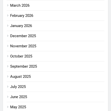
March 2026
February 2026
January 2026
December 2025
November 2025
October 2025
September 2025
August 2025
July 2025
June 2025
May 2025