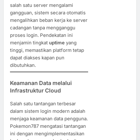
salah satu server mengalami
gangguan, sistem secara otomatis
mengalihkan beban kerja ke server
cadangan tanpa mengganggu
proses login. Pendekatan ini
menjamin tingkat
uptime
yang
tinggi, memastikan platform tetap
dapat diakses kapan pun
dibutuhkan.
Keamanan Data melalui
Infrastruktur Cloud
Salah satu tantangan terbesar
dalam sistem login modern adalah
menjaga keamanan data pengguna.
Pokemon787 mengatasi tantangan
ini dengan mengimplementasikan