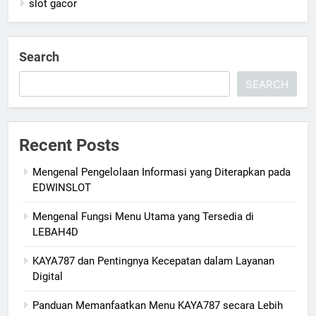
slot gacor
Search
SEARCH
Recent Posts
Mengenal Pengelolaan Informasi yang Diterapkan pada
EDWINSLOT
Mengenal Fungsi Menu Utama yang Tersedia di
LEBAH4D
KAYA787 dan Pentingnya Kecepatan dalam Layanan
Digital
Panduan Memanfaatkan Menu KAYA787 secara Lebih