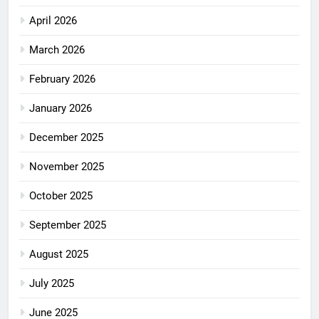
April 2026
March 2026
February 2026
January 2026
December 2025
November 2025
October 2025
September 2025
August 2025
July 2025
June 2025