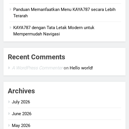
Panduan Memanfaatkan Menu KAYA787 secara Lebih
Terarah
KAYA787 dengan Tata Letak Modern untuk
Mempermudah Navigasi
Recent Comments
A WordPress Commenter
on
Hello world!
Archives
July 2026
June 2026
May 2026