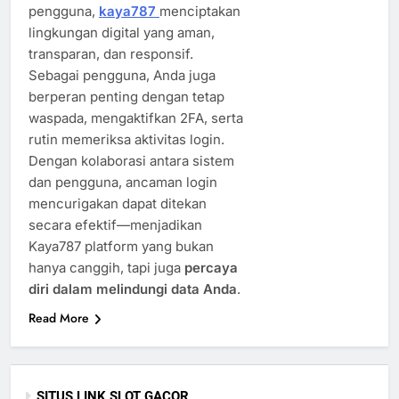
pengguna,
kaya787
menciptakan
lingkungan digital yang aman,
transparan, dan responsif.
Sebagai pengguna, Anda juga
berperan penting dengan tetap
waspada, mengaktifkan 2FA, serta
rutin memeriksa aktivitas login.
Dengan kolaborasi antara sistem
dan pengguna, ancaman login
mencurigakan dapat ditekan
secara efektif—menjadikan
Kaya787 platform yang bukan
hanya canggih, tapi juga
percaya
diri dalam melindungi data Anda
.
Read More
SITUS LINK SLOT GACOR