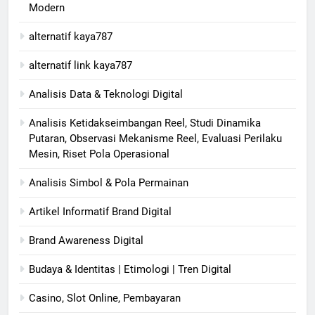
Modern
alternatif kaya787
alternatif link kaya787
Analisis Data & Teknologi Digital
Analisis Ketidakseimbangan Reel, Studi Dinamika
Putaran, Observasi Mekanisme Reel, Evaluasi Perilaku
Mesin, Riset Pola Operasional
Analisis Simbol & Pola Permainan
Artikel Informatif Brand Digital
Brand Awareness Digital
Budaya & Identitas | Etimologi | Tren Digital
Casino, Slot Online, Pembayaran