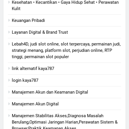
Kesehatan • Kecantikan • Gaya Hidup Sehat • Perawatan
Kulit
Keuangan Pribadi
Layanan Digital & Brand Trust
Lebah4D, judi slot online, slot terpercaya, permainan judi,
strategi menang, platform slot, perjudian online, RTP
tinggi, permainan slot populer
link alternatif kaya787
login kaya787
Manajemen Akun dan Keamanan Digital
Manajemen Akun Digital
Manajemen Stabilitas Akses,Diagnosa Masalah
Berulang,Optimasi Jaringan Harian,Perawatan Sistem &
Browser,Praktik Keamanan Akses