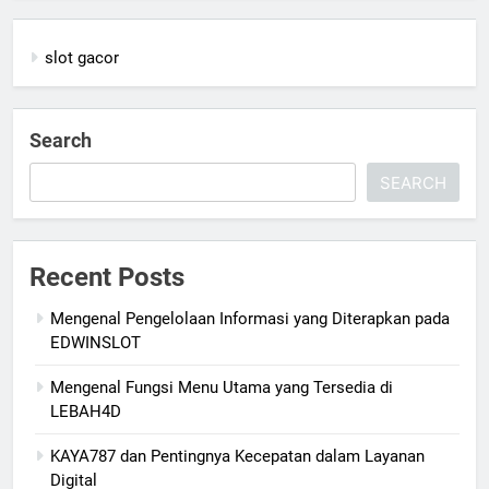
slot gacor
Search
SEARCH
Recent Posts
Mengenal Pengelolaan Informasi yang Diterapkan pada
EDWINSLOT
Mengenal Fungsi Menu Utama yang Tersedia di
LEBAH4D
KAYA787 dan Pentingnya Kecepatan dalam Layanan
Digital