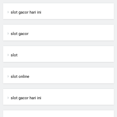
slot gacor hari ini
slot gacor
slot
slot online
slot gacor hari ini