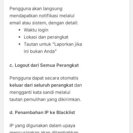
Pengguna akan langsung
mendapatkan notifikasi melalui
email atau sistem, dengan detail:
Waktu login
Lokasi dan perangkat
Tautan untuk “Laporkan jika
ini bukan Anda”
c.
Logout dari Semua Perangkat
Pengguna dapat secara otomatis
keluar dari seluruh perangkat
dan
mengganti kata sandi melalui
tautan pemulihan yang dikirimkan.
d.
Penambahan IP ke Blacklist
IP yang digunakan dalam upaya
mencurigakan akan ditambahkan