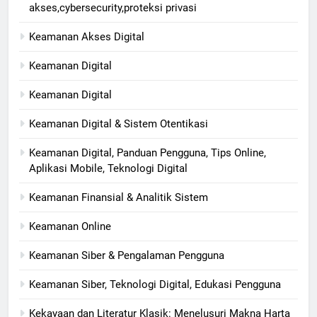
akses,cybersecurity,proteksi privasi
Keamanan Akses Digital
Keamanan Digital​
Keamanan Digital
Keamanan Digital & Sistem Otentikasi
Keamanan Digital, Panduan Pengguna, Tips Online,
Aplikasi Mobile, Teknologi Digital
Keamanan Finansial & Analitik Sistem
Keamanan Online
Keamanan Siber & Pengalaman Pengguna
Keamanan Siber, Teknologi Digital, Edukasi Pengguna
Kekayaan dan Literatur Klasik: Menelusuri Makna Harta