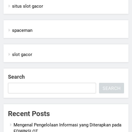
situs slot gacor
spaceman
slot gacor
Search
SEARCH
Recent Posts
Mengenal Pengelolaan Informasi yang Diterapkan pada
EDWINSLOT