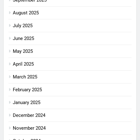
August 2025
July 2025
June 2025
May 2025
April 2025
March 2025
February 2025
January 2025
December 2024
November 2024