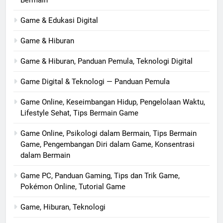
Game & Edukasi Digital
Game & Hiburan
Game & Hiburan, Panduan Pemula, Teknologi Digital
Game Digital & Teknologi — Panduan Pemula
Game Online, Keseimbangan Hidup, Pengelolaan Waktu,
Lifestyle Sehat, Tips Bermain Game
Game Online, Psikologi dalam Bermain, Tips Bermain
Game, Pengembangan Diri dalam Game, Konsentrasi
dalam Bermain
Game PC, Panduan Gaming, Tips dan Trik Game,
Pokémon Online, Tutorial Game
Game, Hiburan, Teknologi