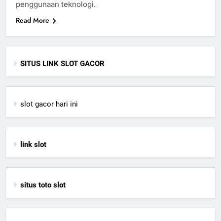
penggunaan teknologi.
Read More
SITUS LINK SLOT GACOR
slot gacor hari ini
link slot
situs toto slot