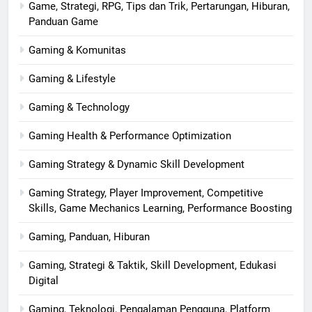
Game, Strategi, RPG, Tips dan Trik, Pertarungan, Hiburan,
Panduan Game
Gaming & Komunitas
Gaming & Lifestyle
Gaming & Technology
Gaming Health & Performance Optimization
Gaming Strategy & Dynamic Skill Development
Gaming Strategy, Player Improvement, Competitive
Skills, Game Mechanics Learning, Performance Boosting
Gaming, Panduan, Hiburan
Gaming, Strategi & Taktik, Skill Development, Edukasi
Digital
Gaming, Teknologi, Pengalaman Pengguna, Platform