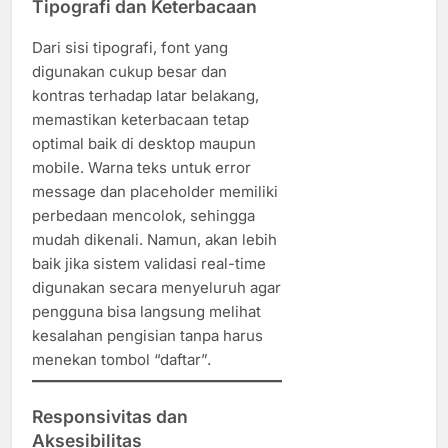
Tipografi dan Keterbacaan
Dari sisi tipografi, font yang
digunakan cukup besar dan
kontras terhadap latar belakang,
memastikan keterbacaan tetap
optimal baik di desktop maupun
mobile. Warna teks untuk error
message dan placeholder memiliki
perbedaan mencolok, sehingga
mudah dikenali. Namun, akan lebih
baik jika sistem validasi real-time
digunakan secara menyeluruh agar
pengguna bisa langsung melihat
kesalahan pengisian tanpa harus
menekan tombol “daftar”.
Responsivitas dan
Aksesibilitas