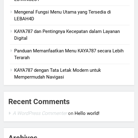
Mengenal Fungsi Menu Utama yang Tersedia di
LEBAH4D
KAYA787 dan Pentingnya Kecepatan dalam Layanan
Digital
Panduan Memanfaatkan Menu KAYA787 secara Lebih
Terarah
KAYA787 dengan Tata Letak Modern untuk
Mempermudah Navigasi
Recent Comments
A WordPress Commenter
on
Hello world!
Archives