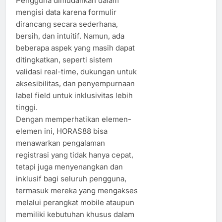
Pengguna dimudahkan dalam
mengisi data karena formulir
dirancang secara sederhana,
bersih, dan intuitif. Namun, ada
beberapa aspek yang masih dapat
ditingkatkan, seperti sistem
validasi real-time, dukungan untuk
aksesibilitas, dan penyempurnaan
label field untuk inklusivitas lebih
tinggi.
Dengan memperhatikan elemen-
elemen ini, HORAS88 bisa
menawarkan pengalaman
registrasi yang tidak hanya cepat,
tetapi juga menyenangkan dan
inklusif bagi seluruh pengguna,
termasuk mereka yang mengakses
melalui perangkat mobile ataupun
memiliki kebutuhan khusus dalam