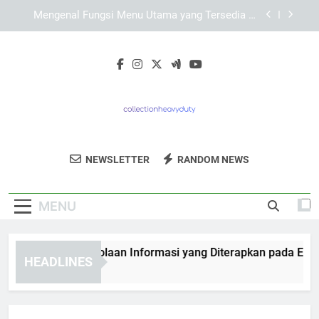
Skip
KAYA787 dan Pentingnya Kecepatan dalam
to
Layanan Digital
content
Panduan Memanfaatkan Menu KAYA787 secara
Lebih Terarah
Mengenal Pengelolaan Informasi yang Diterapkan
pada EDWINSLOT
Mengenal Fungsi Menu Utama yang Tersedia di
LEBAH4D
Collection
KAYA787 dan Pentingnya Kecepatan dalam
Dapatkan Produk Dan Peralatan Heavy
Layanan Digital
NEWSLETTER
RANDOM NEWS
Heavy Duty
Duty Terbaik Untuk Kebutuhan Industri
Panduan Memanfaatkan Menu KAYA787 secara
Lebih Terarah
Di Collection Heavy Duty.
MENU
ngenal Pengelolaan Informasi yang Diterapkan pada EDWIN
HEADLINES
Weeks Ago