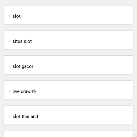
slot
situs slot
slot gacor
live draw hk
slot thailand