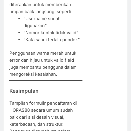
diterapkan untuk memberikan
umpan balik langsung, seperti:
“Username sudah
digunakan”
“Nomor kontak tidak valid”
“Kata sandi terlalu pendek”
Penggunaan warna merah untuk
error dan hijau untuk valid field
juga membantu pengguna dalam
mengoreksi kesalahan.
Kesimpulan
Tampilan formulir pendaftaran di
HORAS88 secara umum sudah
baik dari sisi desain visual,
keterbacaan, dan struktur.