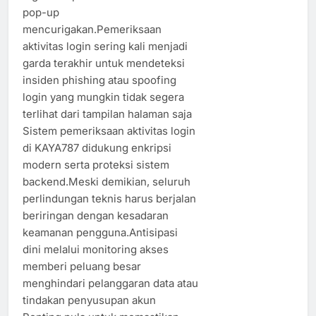
pop-up
mencurigakan.Pemeriksaan
aktivitas login sering kali menjadi
garda terakhir untuk mendeteksi
insiden phishing atau spoofing
login yang mungkin tidak segera
terlihat dari tampilan halaman saja
Sistem pemeriksaan aktivitas login
di KAYA787 didukung enkripsi
modern serta proteksi sistem
backend.Meski demikian, seluruh
perlindungan teknis harus berjalan
beriringan dengan kesadaran
keamanan pengguna.Antisipasi
dini melalui monitoring akses
memberi peluang besar
menghindari pelanggaran data atau
tindakan penyusupan akun