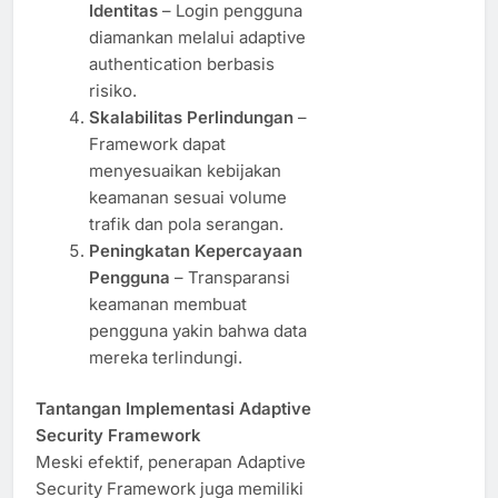
Identitas
– Login pengguna
diamankan melalui adaptive
authentication berbasis
risiko.
Skalabilitas Perlindungan
–
Framework dapat
menyesuaikan kebijakan
keamanan sesuai volume
trafik dan pola serangan.
Peningkatan Kepercayaan
Pengguna
– Transparansi
keamanan membuat
pengguna yakin bahwa data
mereka terlindungi.
Tantangan Implementasi Adaptive
Security Framework
Meski efektif, penerapan Adaptive
Security Framework juga memiliki