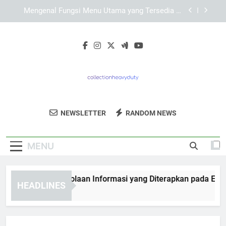
Skip
KAYA787 dan Pentingnya Kecepatan dalam
to
Layanan Digital
content
Panduan Memanfaatkan Menu KAYA787 secara
Lebih Terarah
Mengenal Pengelolaan Informasi yang Diterapkan
pada EDWINSLOT
Mengenal Fungsi Menu Utama yang Tersedia di
LEBAH4D
Collection
KAYA787 dan Pentingnya Kecepatan dalam
Dapatkan Produk Dan Peralatan Heavy
Layanan Digital
NEWSLETTER
RANDOM NEWS
Heavy Duty
Duty Terbaik Untuk Kebutuhan Industri
Panduan Memanfaatkan Menu KAYA787 secara
Lebih Terarah
Di Collection Heavy Duty.
MENU
engenal Pengelolaan Informasi yang Diterapkan pada EDWI
HEADLINES
 Weeks Ago