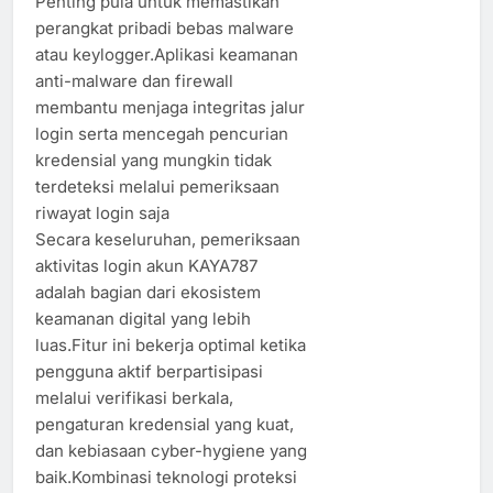
Penting pula untuk memastikan
perangkat pribadi bebas malware
atau keylogger.Aplikasi keamanan
anti-malware dan firewall
membantu menjaga integritas jalur
login serta mencegah pencurian
kredensial yang mungkin tidak
terdeteksi melalui pemeriksaan
riwayat login saja
Secara keseluruhan, pemeriksaan
aktivitas login akun KAYA787
adalah bagian dari ekosistem
keamanan digital yang lebih
luas.Fitur ini bekerja optimal ketika
pengguna aktif berpartisipasi
melalui verifikasi berkala,
pengaturan kredensial yang kuat,
dan kebiasaan cyber-hygiene yang
baik.Kombinasi teknologi proteksi