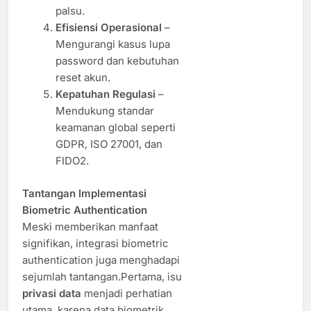
palsu.
Efisiensi Operasional
–
Mengurangi kasus lupa
password dan kebutuhan
reset akun.
Kepatuhan Regulasi
–
Mendukung standar
keamanan global seperti
GDPR, ISO 27001, dan
FIDO2.
Tantangan Implementasi
Biometric Authentication
Meski memberikan manfaat
signifikan, integrasi biometric
authentication juga menghadapi
sejumlah tantangan.Pertama, isu
privasi data
menjadi perhatian
utama, karena data biometrik