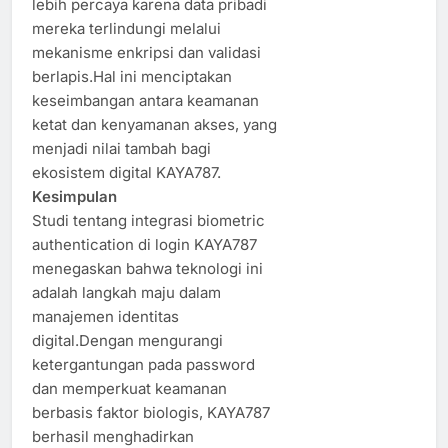
lebih percaya karena data pribadi
mereka terlindungi melalui
mekanisme enkripsi dan validasi
berlapis.Hal ini menciptakan
keseimbangan antara keamanan
ketat dan kenyamanan akses, yang
menjadi nilai tambah bagi
ekosistem digital KAYA787.
Kesimpulan
Studi tentang integrasi biometric
authentication di login KAYA787
menegaskan bahwa teknologi ini
adalah langkah maju dalam
manajemen identitas
digital.Dengan mengurangi
ketergantungan pada password
dan memperkuat keamanan
berbasis faktor biologis, KAYA787
berhasil menghadirkan