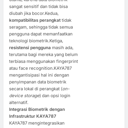
sangat sensitif dan tidak bisa
diubah jika bocor.Kedua,
kompatibilitas perangkat
tidak
seragam, sehingga tidak semua
pengguna dapat memanfaatkan
teknologi biometrik.Ketiga,
resistensi pengguna
masih ada,
terutama bagi mereka yang belum
terbiasa menggunakan fingerprint
atau face recognition.KAYA787
mengantisipasi hal ini dengan
penyimpanan data biometrik
secara lokal di perangkat (
on-
device storage
) dan opsi login
alternatif.
Integrasi Biometrik dengan
Infrastruktur KAYA787
KAYA787 mengintegrasikan