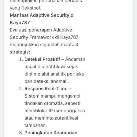
menciptakan pertahanan berlapis
yang fleksibel.
Manfaat Adaptive Security di
Kaya787
Evaluasi penerapan Adaptive
Security Framework di Kaya787
menunjukkan sejumlah manfaat
strategis:
Deteksi Proaktif
– Ancaman
dapat diidentifikasi sejak
dini melalui analitik perilaku
dan deteksi anomali.
Respons Real-Time
–
Sistem mampu mengambil
tindakan otomatis, seperti
memblokir IP mencurigakan
atau meminta autentikasi
tambahan.
Peningkatan Keamanan