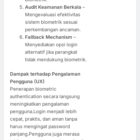
Audit Keamanan Berkala
–
Mengevaluasi efektivitas
sistem biometrik sesuai
perkembangan ancaman.
Fallback Mechanism
–
Menyediakan opsi login
alternatif jika perangkat
tidak mendukung biometrik.
Dampak terhadap Pengalaman
Pengguna (UX)
Penerapan biometric
authentication secara langsung
meningkatkan pengalaman
pengguna.Login menjadi lebih
cepat, praktis, dan aman tanpa
harus mengingat password
panjang.Pengguna juga merasa